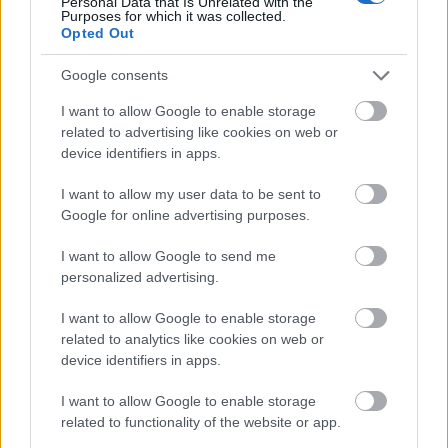
Personal Data that Is Unrelated with the
kitalálnotok, kik is lehetnek. Jó…
Purposes for which it was collected.
Opted Out
Google consents
I want to allow Google to enable storage
related to advertising like cookies on web or
device identifiers in apps.
I want to allow my user data to be sent to
Google for online advertising purposes.
I want to allow Google to send me
personalized advertising.
I want to allow Google to enable storage
related to analytics like cookies on web or
Mennyire ismered a török
device identifiers in apps.
sorozatokat? (15.)
I want to allow Google to enable storage
related to functionality of the website or app.
Jasinka Ádám
•
2018. január 20.
0