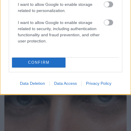
I want to allow Google to enable storage
Legújabb kvízünkben egy korábbról már jól ismert
related to personalization.
játékot hozunk vissza, melyben jelenetfotók alapján
kell felismernetek, hogy mely sorozatokból
I want to allow Google to enable storage
ragadhattunk ki egy-egy pillanatot. Jó játékot, és jó
related to security, including authentication
szórakozást kívánunk!
functionality and fraud prevention, and other
user protection.
CONFIRM
Data Deletion
Data Access
Privacy Policy