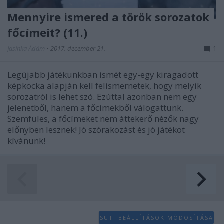
Mennyire ismered a török sorozatok
főcímeit? (11.)
Jasinka Ádám
•
2017. december 21.
1
Legújabb játékunkban ismét egy-egy kiragadott
képkocka alapján kell felismernetek, hogy melyik
sorozatról is lehet szó. Ezúttal azonban nem egy
jelenetből, hanem a főcímekből válogattunk.
Szemfüles, a főcímeket nem áttekerő nézők nagy
előnyben lesznek! Jó szórakozást és jó játékot
kívánunk!
SÜTI BEÁLLÍTÁSOK MÓDOSÍTÁSA