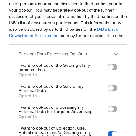
us or personal information disclosed to third parties prior to
your opt-out. You may separately opt-out of the further
disclosure of your personal information by third parties on the
IAB’s list of downstream participants. This information may
also be disclosed by us to third parties on the
IAB’s List of
Downstream Participants
that may further disclose it to other
third parties.
Please note that this website/app uses one or more Google
Personal Data Processing Opt Outs
services and may gather and store information including but
not limited to your visit or usage behaviour. You may click to
I want to opt-out of the Sharing of my
Mennyire ismered a török
personal data.
grant or deny consent to Google and its third-party tags to
Opted In
színészeket? (16.)
use your data for below specified purposes in below Google
consent section.
I want to opt-out of the Sale of my
Jasinka Ádám
•
2018. január 27.
0
Personal Data.
Opted In
Ha egy szempillantás alatt felismeritek a török
I want to opt-out of processing my
színészeket, akkor korábbi játékunk második részét
Personal Data for Targeted Advertising.
Opted In
is nektek találták ki. Ismét kiválasztottunk tíz ismert
színészt, akiknek csak a szemét, illetve arcuk egy kis
I want to opt-out of Collection, Use,
részletét mutatjuk, nektek pedig ezek alapján kell
Retention, Sale, and/or Sharing of my