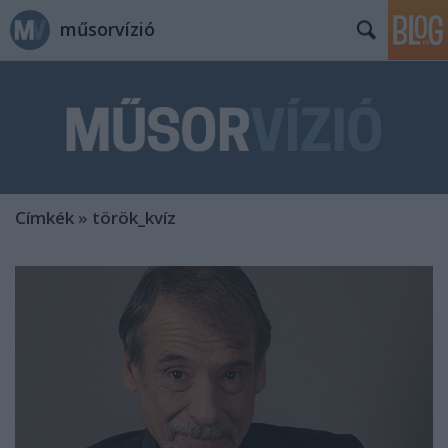
műsorvízió
Címkék
»
török_kvíz