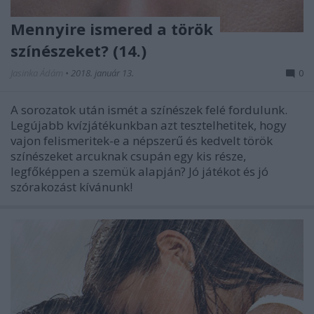
Mennyire ismered a török
színészeket? (14.)
Jasinka Ádám
•
2018. január 13.
0
A sorozatok után ismét a színészek felé fordulunk.
Legújabb kvízjátékunkban azt tesztelhetitek, hogy
vajon felismeritek-e a népszerű és kedvelt török
színészeket arcuknak csupán egy kis része,
legfőképpen a szemük alapján? Jó játékot és jó
szórakozást kívánunk!