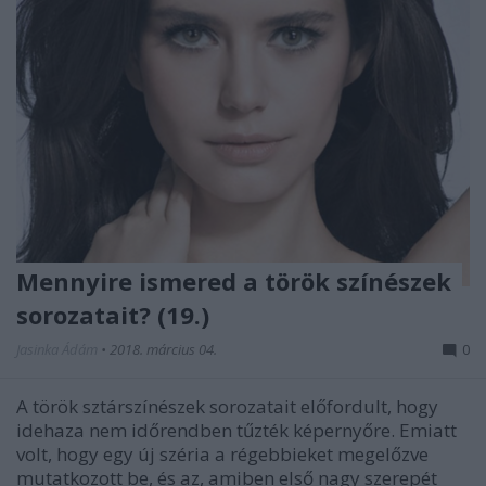
Mennyire ismered a török színészek
sorozatait? (19.)
Jasinka Ádám
•
2018. március 04.
0
A török sztárszínészek sorozatait előfordult, hogy
idehaza nem időrendben tűzték képernyőre. Emiatt
volt, hogy egy új széria a régebbieket megelőzve
mutatkozott be, és az, amiben első nagy szerepét