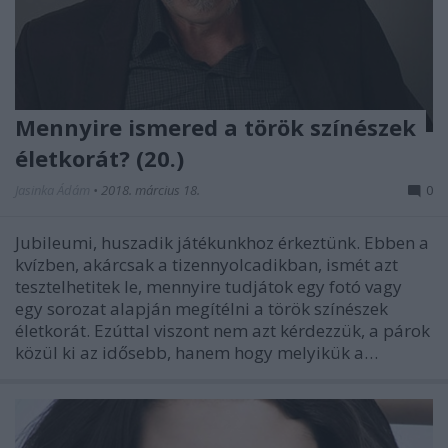
Mennyire ismered a török színészek
életkorát? (20.)
Jasinka Ádám
•
2018. március 18.
0
Jubileumi, huszadik játékunkhoz érkeztünk. Ebben a
kvízben, akárcsak a tizennyolcadikban, ismét azt
tesztelhetitek le, mennyire tudjátok egy fotó vagy
egy sorozat alapján megítélni a török színészek
életkorát. Ezúttal viszont nem azt kérdezzük, a párok
közül ki az idősebb, hanem hogy melyikük a…