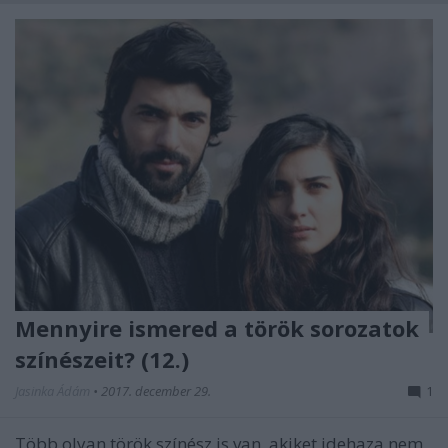
Mennyire ismered a török sorozatok
színészeit? (12.)
Jasinka Ádám
•
2017. december 29.
1
Több olyan török színész is van, akiket idehaza nem