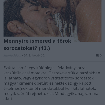
Mennyire ismered a török
sorozatokat? (13.)
Jasinka Ádám
•
2018. január 06.
0
Ezúttal ismét egy különleges feladványsorral
készültünk számotokra. Összekevertük a hazánkban
is látható, vagy egykoron vetített török sorozatok
magyar címeinek betűit, és nektek az így kapott
értelmes(nek tűnő) mondatokból kell kitalálnotok,
melyik szériát rejthettük el. Mindegyik anagramma
alatt…