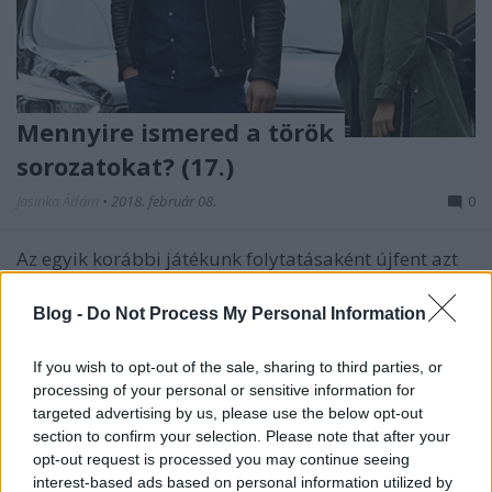
Mennyire ismered a török
sorozatokat? (17.)
Jasinka Ádám
•
2018. február 08.
0
Az egyik korábbi játékunk folytatásaként újfent azt
kell kitalálnotok, melyek lehetnek a sorozatok
hivatalos, magyar címei. Az alcímek trükkösek, de
Blog -
Do Not Process My Personal Information
egy rajongónak nem fognak problémát okozni. Jó
játékot és jó szórakozást kívánunk!
If you wish to opt-out of the sale, sharing to third parties, or
processing of your personal or sensitive information for
targeted advertising by us, please use the below opt-out
section to confirm your selection. Please note that after your
opt-out request is processed you may continue seeing
interest-based ads based on personal information utilized by