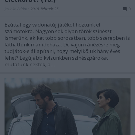
Jasinka Ádám
•
2018. február 25.
0
Ezúttal egy vadonatúj játékot hoztunk el
számotokra. Nagyon sok olyan török színészt
ismerünk, akiket több sorozatban, több szerepben is
láthattunk már idehaza. De vajon ránézésre meg
tudjátok-e állapítani, hogy melyikőjük hány éves
lehet? Legújabb kvízünkben színészpárokat
mutatunk nektek, a…