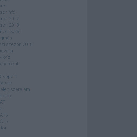
kron
kroninfó
kron 2017
kron 2018
rban sztár
ejmán
szi szezon 2018
novella
k kvíz
k sorozat
Csoport
társak
elen szerelem
lkedő
SAT
at
SAT3
SAT6
ktor