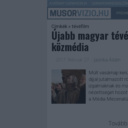
A HÓNAP SZINKRONJA
SZINKRONRENDEZŐK 
PREMI
Címkék
»
tévéfilm
Újabb magyar tévé
közmédia
2017. február 27.
-
Jasinka Ádám
Múlt vasárnap ker
díjjal jutalmazott 
izgalmaknak és mag
nézettséget hozott
a Média Mecenatú
Tovább 