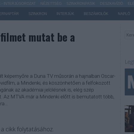
- INTERJÚSOROZAT
NÉZETTSÉG
SZINKRONPASIK
DESZKAVÍZIÓ
EL
ERNAPTÁR
SZINKRON
INTERJÚK
BESZÁMOLÓK
NAPLÓ
filmet mutat be a
Leg
ült képernyőre a Duna TV műsorán a hajnalban Oscar-
rövidfilm, a Mindenki, és köszönhetően a felfokozott
ának az akadémiai jelölésnek is, elég szép
. Az MTVA már a Mindenki előtt is bemutatott több,
ra…
a cikk folytatásához.