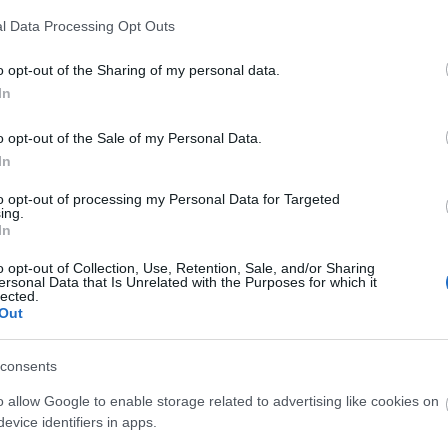
1
komment
A Fa
l Data Processing Opt Outs
tévéfilm
M1
Rejtő Jenő
Madarász Isti
A fekete múmia átka
A ko
A Ko
o opt-out of the Sharing of my personal data.
A mi 
In
A sz
ilmekre és animációs
Balo
o opt-out of the Sale of my Personal Data.
Bará
z MTVA
In
Cast
Come
to opt-out of processing my Personal Data for Targeted
Cool
ing.
Dow
In
Dr. 
ás-támogató és Vagyonkezelő Alap sokszor ír ki
o opt-out of Collection, Use, Retention, Sale, and/or Sharing
Dun
 lehetőséget adjon az ambiciózus rendezőknek,
ersonal Data that Is Unrelated with the Purposes for which it
előz
lected.
k arra, hogy megmutathassák, mit is tudnak. Persze
Euro
Out
 hogy pénzkidobás, s egyet is lehet az ilyen
Film
forg
consents
FOX
Gund
o allow Google to enable storage related to advertising like cookies on
haza
evice identifiers in apps.
a cikk folytatásához.
HBO