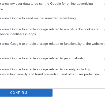
HBO
o allow my user data to be sent to Google for online advertising
1
komment
Heti
s.
sorozat
animáció
tévéfilm
MTVA
híre
hum
to allow Google to send me personalized advertising.
inter
Izau
o allow Google to enable storage related to analytics like cookies on
játé
evice identifiers in apps.
kábe
kedv
o allow Google to enable storage related to functionality of the website
kvíz
Labo
M1
o allow Google to enable storage related to personalization.
m1
M4 S
o allow Google to enable storage related to security, including
Mafi
cation functionality and fraud prevention, and other user protection.
magy
Mast
Mikr
MTV
CONFIRM
Munk
műs