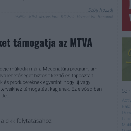
Szólj hozzá!
tévéfilm
MTVA
Kerekes Vica
Trill Zsolt
Mecenatúra
Tranzitidő
eket támogatja az MTVA
deje működik már a Mecenatúra program, ami
lva lehetőséget biztosít kezdő és tapasztalt
ak és producereknek egyaránt, hogy új vagy
 terveikhez támogatást kapjanak. Ez elsősorban
Szi
, de…
Acti
Balo
Dire
Labo
a cikk folytatásához.
Mafi