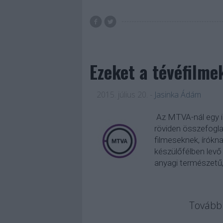
Ezeket a tévéfilm
2015. július 20.
-
Jasinka Ádám
Az MTVA-nál egy i
röviden összefogla
filmeseknek, írókn
készülőfélben levő
anyagi természetű
Tovább 