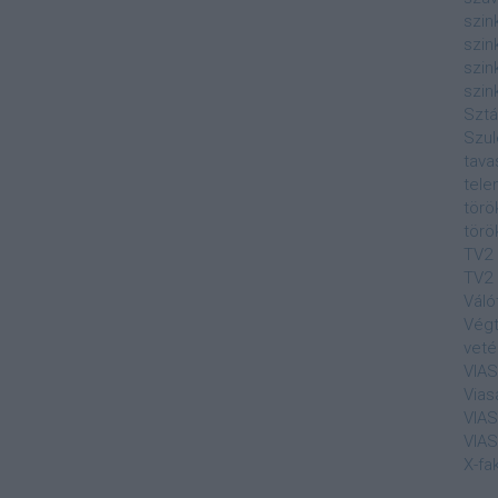
szin
szin
szin
szin
Sztá
Szul
tava
tele
törö
törö
TV2
TV2 
Váló
Végt
veté
VIA
Vias
VIA
VIA
X-fa