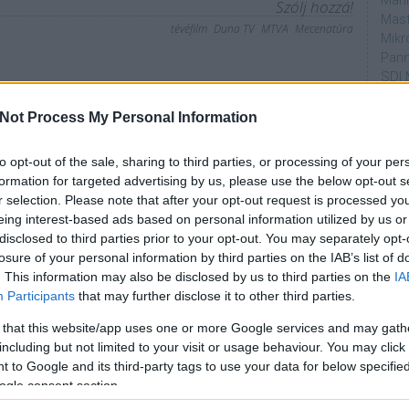
Mahi
Szólj hozzá!
Mast
tévéfilm
Duna TV
MTVA
Mecenatúra
Mikr
Pann
SDI 
a - az új Rejtő-film
Sub
Not Process My Personal Information
Par
to opt-out of the sale, sharing to third parties, or processing of your per
dtvn
formation for targeted advertising by us, please use the below opt-out s
Puli
r selection. Please note that after your opt-out request is processed y
Magy
eing interest-based ads based on personal information utilized by us or
Desm
ztott pályázati pénzek egyik része tévéfilmekhez
disclosed to third parties prior to your opt-out. You may separately opt-
Too
 milyen jó volt A berni követ (vagy a készítők előző
losure of your personal information by third parties on the IAB’s list of
emT
s a Szabadság - Különjárat) azt hiszem ez tényleg
. This information may also be disclosed by us to third parties on the
IA
média részéről. A berendelt…
Participants
that may further disclose it to other third parties.
Cím
 that this website/app uses one or more Google services and may gath
aján
including but not limited to your visit or usage behaviour. You may click 
AMC
 to Google and its third-party tags to use your data for below specifi
amer
a cikk folytatásához.
ogle consent section.
AXN
A Da