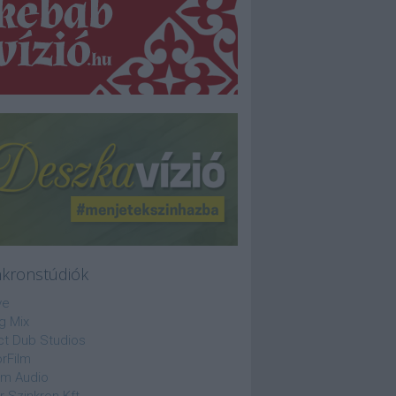
nkronstúdiók
ve
g Mix
ct Dub Studios
rFilm
lm Audio