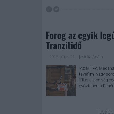
Forog az egyik leg
Tranzitidő
2015. július 21.
-
Jasinka Ádám
Az MTVA Mecenatúr
tévéfilm- vagy sor
július elején végleg
győztesen a Fehér 
Tovább 