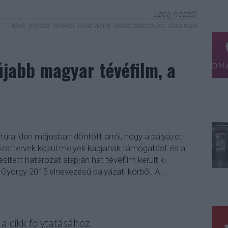
Szólj hozzá!
hírek
premier
tévéfilm
Duna World
Média Mecenatúra
Álom hava
újabb magyar tévéfilm, a
a idén májusban döntött arról, hogy a pályázott
ozattervek közül melyek kapjanak támogatást és a
esített határozat alapján hat tévéfilm került ki
György 2015 elnevezésű pályázati körből. A…
a cikk folytatásához.