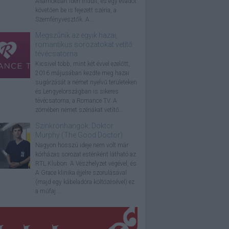
Államokban idén indult, és egy évadot
követően be is fejezett széria, a
Szemfényvesztők. A...
Megszűnik az egyik hazai,
romantikus sorozatokat vetítő
tévécsatorna
Kicsivel több, mint két évvel ezelőtt,
2016 májusában kezdte meg hazai
sugárzását a német nyelvű területeken
és Lengyelországban is sikeres
tévécsatorna, a Romance TV. A
zömében német szériákat vetítő...
Szinkronhangok: Doktor
Murphy (The Good Doctor)
Nagyon hosszú ideje nem volt már
kórházas sorozat esténként látható az
RTL Klubon. A Vészhelyzet végével, és
A Grace klinika éjjelre szorulásával
(majd egy kábeladóra költözésével) ez
a műfaj...