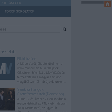
ÉRHETŐSÉGEK
TÖRÖK SOROZATOK
frissebb
Elköltöztünk
A MűsorVíziót júliustól új címen, a
www.musorvizio.hu-n találjátok.
Cikkeinket, híreinket a televíziózás és
természetesen a magyar szinkron
világából ezentúl már új oldalunkon...
Szinkronhangok:
Szemfényvesztők (Deception)
Július 17-én, kedden 21.30-kor dupla
résszel debütál az RTL Klub műsorán
"az új Mentalista", az Egyesült