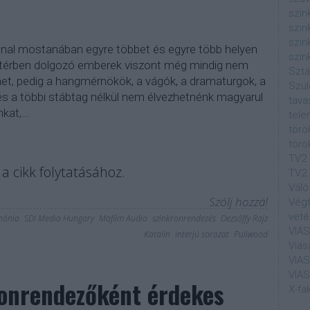
szin
szin
szin
nal mostanában egyre többet és egyre több helyen
szin
áttérben dolgozó emberek viszont még mindig nem
Sztá
met, pedig a hangmérnökök, a vágók, a dramaturgok, a
Szul
s a többi stábtag nélkül nem élvezhetnénk magyarul
tava
nkat,…
tele
törö
törö
TV2
a cikk folytatásához.
TV2 
Váló
Szólj hozzá!
Végt
veté
nónia
SDI Media Hungary
Mafilm Audio
szinkronrendezés
Dezsőffy Rajz
VIA
Katalin
interjú sorozat
Puliwood
Vias
VIA
VIA
ronrendezőként érdekes
X-fa