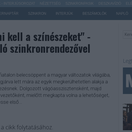
- INTERJÚSOROZAT
NÉZETTSÉG
SZINKRONPASIK
DESZKAVÍZIÓ
EL
ERNAPTÁR
SZINKRON
INTERJÚK
BESZÁMOLÓK
NAPLÓ
i kell a színészeket" -
zló szinkronrendezővel
Leg
fiatalon belecsöppent a magyar változatok világába,
igjárva lett mára az egyik megkerülhetetlen alakja a
dezésnek. Dolgozott vágóasszisztensként, majd
ásvezetőként, mielőtt megkapta volna a lehetőséget,
sse első…
a cikk folytatásához.