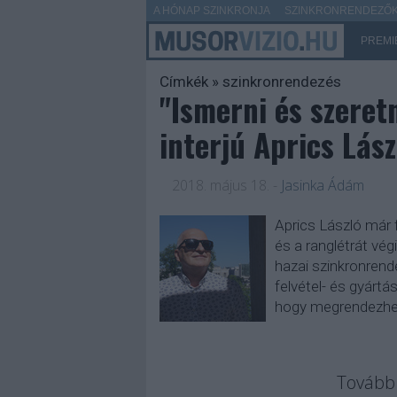
A HÓNAP SZINKRONJA
SZINKRONRENDEZŐK 
PREMI
Címkék
»
szinkronrendezés
"Ismerni és szeretn
interjú Aprics Lás
2018. május 18.
-
Jasinka Ádám
Aprics László már 
és a ranglétrát vég
hazai szinkronren
felvétel- és gyárt
hogy megrendezhe
Tovább 