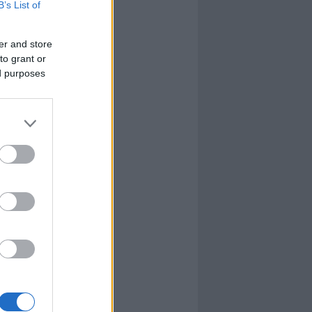
B’s List of
l
nyhafőnök
nyhafőnök
er and store
kis falunk
to grant or
ultána
ed purposes
g Mix
tok közt
le
dy Central
 TV
nton Abbey
Csont
a TV
etes
víziós Dalfesztivál
Box
atás
el Takács Gábor
i sorozat