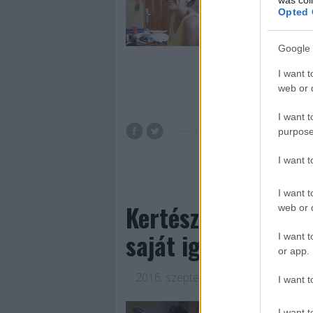
kapnak elég figyel
Opted 
szinkronrendezők é
kedvenc sorozatai
Google 
I want t
web or d
Tovább 
I want t
purpose
szinkron
interjúk
G
I want 
I want t
Kertész Andrea: "Az
web or d
saját igazáért"
I want t
or app.
2016. szeptember 09.
-
Jasinka Ádá
I want t
A magyar szinkron
I want t