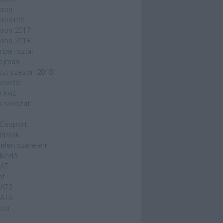
kron
kroninfó
kron 2017
kron 2018
rban sztár
ejmán
szi szezon 2018
novella
k kvíz
k sorozat
Csoport
társak
elen szerelem
lkedő
SAT
at
SAT3
SAT6
ktor