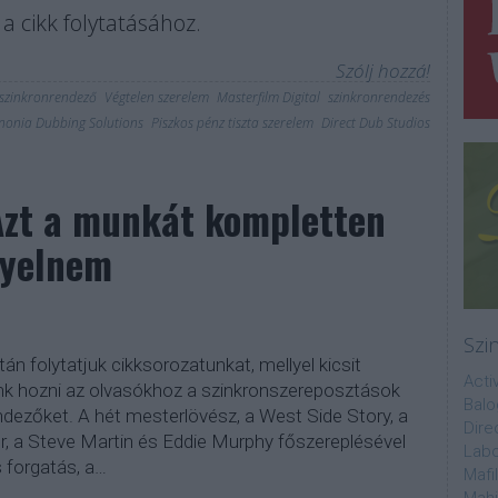
a cikk folytatásához.
Szólj hozzá!
szinkronrendező
Végtelen szerelem
Masterfilm Digital
szinkronrendezés
onia Dubbing Solutions
Piszkos pénz tiszta szerelem
Direct Dub Studios
Azt a munkát kompletten
nyelnem
Szi
án folytatjuk cikksorozatunkat, mellyel kicsit
Acti
nk hozni az olvasókhoz a szinkronszereposztások
Balo
dezőket. A hét mesterlövész, a West Side Story, a
Dire
r, a Steve Martin és Eddie Murphy főszereplésével
Labo
 forgatás, a…
Mafi