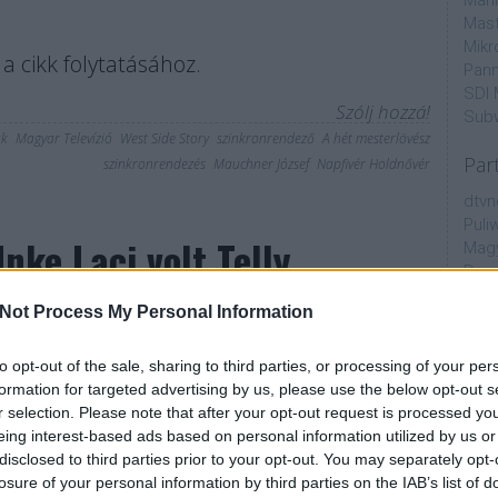
Mahi
Mast
Mikr
a cikk folytatásához.
Pann
SDI 
Szólj hozzá!
Sub
úk
Magyar Televízió
West Side Story
szinkronrendező
A hét mesterlövész
Par
szinkronrendezés
Mauchner József
Napfivér Holdnővér
dtvn
Puli
Inke Laci volt Telly
Magy
Desm
Too
Not Process My Personal Information
emT
Cím
to opt-out of the sale, sharing to third parties, or processing of your per
formation for targeted advertising by us, please use the below opt-out s
aján
r selection. Please note that after your opt-out request is processed y
AMC
olytatjuk interjúsorozatunkat, melyben a hazai
eing interest-based ads based on personal information utilized by us or
amer
t szeretnénk közelebb hozni és jobban
disclosed to third parties prior to your opt-out. You may separately opt-
AXN
losure of your personal information by third parties on the IAB’s list of
őkkel, a rajongókkal. Jelen riportban egy igazi
A Da