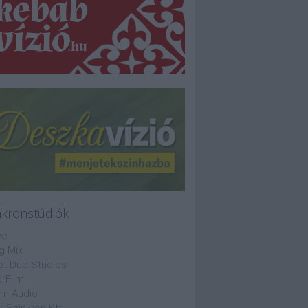
nkronstúdiók
ve
g Mix
ct Dub Studios
rFilm
lm Audio