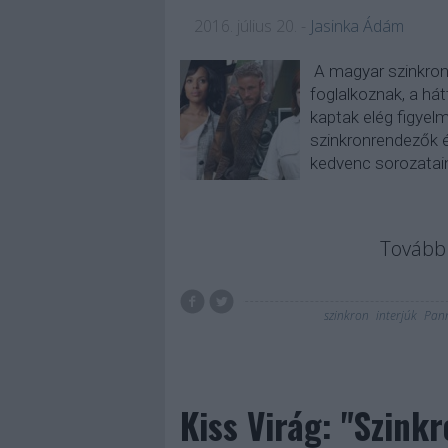
2016. július 20.
-
Jasinka Ádám
A magyar szinkron
foglalkoznak, a h
kaptak elég figyel
szinkronrendezők é
kedvenc sorozatai
Tovább 
szinkron
interjúk
Pan
Kiss Virág: "Szink