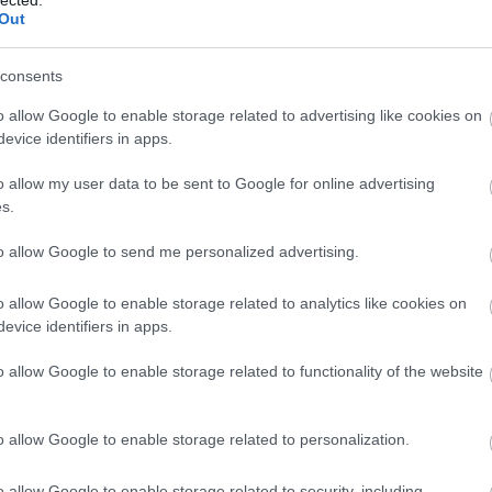
met, pedig a hangmérnökök, a vágók, a dramaturgok, a
HBO
Out
s a többi stábtag nélkül nem élvezhetnénk magyarul
Heti
nkat,…
híre
consents
hum
inter
o allow Google to enable storage related to advertising like cookies on
Izau
evice identifiers in apps.
a cikk folytatásához.
játé
kábe
o allow my user data to be sent to Google for online advertising
Szólj hozzá!
kedv
s.
kvíz
otham
Masterfilm Digital
Kertész Andrea
11.22.63
szinkronrendezés
A
Labo
szultána
Az elveszett ereklyék fosztogatói
to allow Google to send me personalized advertising.
m1
M1
o allow Google to enable storage related to analytics like cookies on
M4 S
 a típus vagyok, aki kiáll a
evice identifiers in apps.
Mafi
magy
o allow Google to enable storage related to functionality of the website
Mast
Mikr
MTV
m
o allow Google to enable storage related to personalization.
Munk
műs
nal mostanában egyre többet és egyre több helyen
o allow Google to enable storage related to security, including