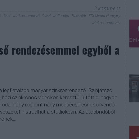
2
komment
ó
Sissi
szinkronrendező
Szívek szállodája
Taxisofőr
SDI Media Hungary
szinkronrendezés
lső rendezésemmel egyből a
 a legfiatalabb magyar szinkronrendező. Színjátszó
 házi szinkronos videókon keresztül jutott el nagyon
ára oda, hogy roppant nagy megbecsülésnek örvendő
vészeket instruálhat a stúdiókban. Az utóbbi időből
kronok…