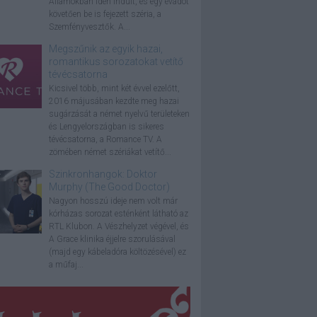
Államokban idén indult, és egy évadot
követően be is fejezett széria, a
Szemfényvesztők. A...
Megszűnik az egyik hazai,
romantikus sorozatokat vetítő
tévécsatorna
Kicsivel több, mint két évvel ezelőtt,
2016 májusában kezdte meg hazai
sugárzását a német nyelvű területeken
és Lengyelországban is sikeres
tévécsatorna, a Romance TV. A
zömében német szériákat vetítő...
Szinkronhangok: Doktor
Murphy (The Good Doctor)
Nagyon hosszú ideje nem volt már
kórházas sorozat esténként látható az
RTL Klubon. A Vészhelyzet végével, és
A Grace klinika éjjelre szorulásával
(majd egy kábeladóra költözésével) ez
a műfaj...