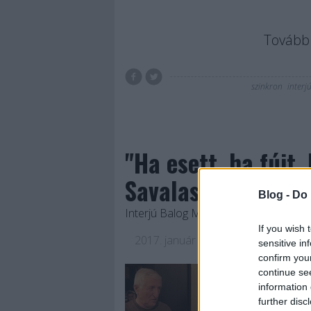
Tovább 
szinkron
interj
"Ha esett, ha fújt, 
Savalas"
Blog -
Do 
Interjú Balog Mihállyal
If you wish 
2017. január 04.
-
Jasinka Ádám
sensitive in
confirm you
Kis kihagyás után f
continue se
szinkronrendezőke
information 
further disc
megismertetni a néz