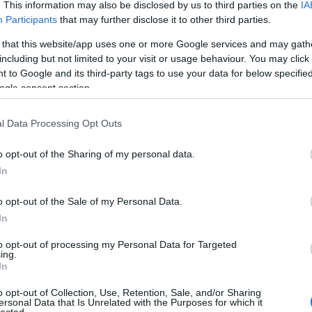
. This information may also be disclosed by us to third parties on the
IA
ek majd meg, ugyanis Balog Mihályt nyugodt szívvel
A Fa
Participants
that may further disclose it to other third parties.
kronszakma egyik…
A ko
A Ko
 that this website/app uses one or more Google services and may gath
A mi 
including but not limited to your visit or usage behaviour. You may click 
A sz
 to Google and its third-party tags to use your data for below specifi
a cikk folytatásához.
Balo
ogle consent section.
Bará
2
komment
Cast
l Data Processing Opt Outs
Come
Pannónia
szinkronrendező
Balog Mix
szinkronrendezés
Balog Mihály
Cool
o opt-out of the Sharing of my personal data.
Dow
In
Dr. 
 aprócska szerepnek
Dun
o opt-out of the Sale of my Personal Data.
előz
rjú Kertész Andreával
Euro
In
Film
to opt-out of processing my Personal Data for Targeted
forg
m
ing.
FOX
In
Gund
nal mostanában egyre többet és egyre több helyen
haza
o opt-out of Collection, Use, Retention, Sale, and/or Sharing
áttérben dolgozó emberek viszont még mindig nem
ersonal Data that Is Unrelated with the Purposes for which it
HBO
lected.