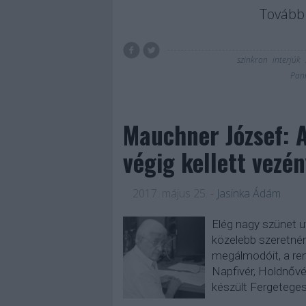
Tovább 
szinkron
interjúk
Pann
Mauchner József: 
végig kellett vezé
2017. május 25.
-
Jasinka Ádám
Elég nagy szünet ut
közelebb szeretné
megálmodóit, a ren
Napfivér, Holdnővé
készült Fergeteges