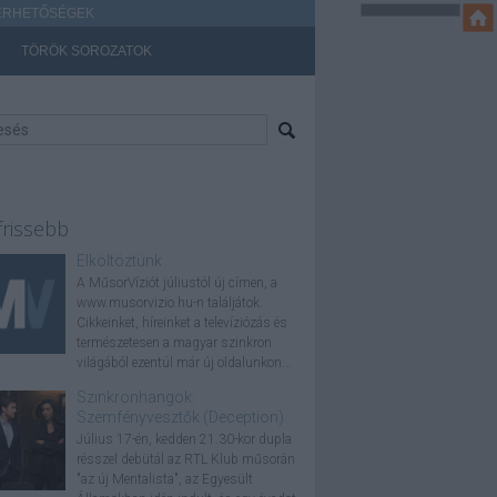
ÉRHETŐSÉGEK
TÖRÖK SOROZATOK
frissebb
Elköltöztünk
A MűsorVíziót júliustól új címen, a
www.musorvizio.hu-n találjátok.
Cikkeinket, híreinket a televíziózás és
természetesen a magyar szinkron
világából ezentúl már új oldalunkon...
Szinkronhangok:
Szemfényvesztők (Deception)
Július 17-én, kedden 21.30-kor dupla
résszel debütál az RTL Klub műsorán
"az új Mentalista", az Egyesült