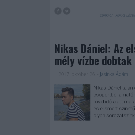
szinkron
Aprics Lászl
Nikas Dániel: Az e
mély vízbe dobtak
2017. október 26.
-
Jasinka Ádám
Nikas Dániel talán
csoportból amatőr,
rövid idő alatt m
és elismert színmű
olyan sorozatszin