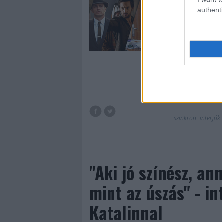
foglalkoznak, a h
authenti
kapnak elég figyel
szinkronrendezők é
kedvenc sorozatai
Tovább 
szinkron
interjúk
"Aki jó színész, an
mint az úszás" - in
Katalinnal