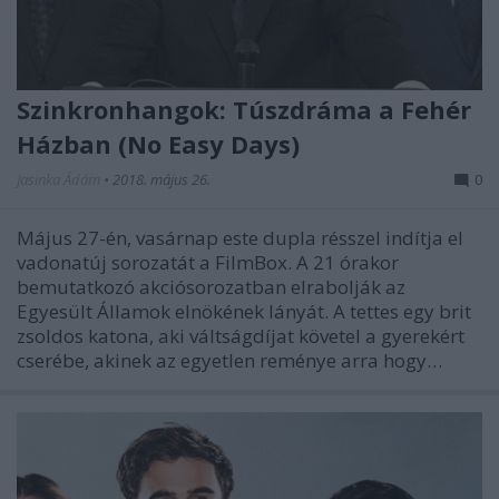
Szinkronhangok: Túszdráma a Fehér
Házban (No Easy Days)
Jasinka Ádám
•
2018. május 26.
0
Május 27-én, vasárnap este dupla résszel indítja el
vadonatúj sorozatát a FilmBox. A 21 órakor
bemutatkozó akciósorozatban elrabolják az
Egyesült Államok elnökének lányát. A tettes egy brit
zsoldos katona, aki váltságdíjat követel a gyerekért
cserébe, akinek az egyetlen reménye arra hogy…