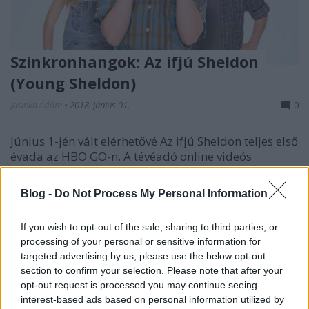
Szinkronhangok: Az ifjú Sheldon
(Young Sheldon)
Jasinka Ádám
•
2018. június 01.
0
Június 1-jén vált elérhetővé Az ifjú Sheldon teljes első
évada az HBO GO-n. A tévéadó online videós
szolgáltatásán az előzetes információk szerint
egyelőre csak feliratosan lett volna megnézhető az
Blog -
Do Not Process My Personal Information
Agymenők főszereplőjéről készült előzménysorozat,
azonban jócskán a július 15-i tévés, szinkronos…
If you wish to opt-out of the sale, sharing to third parties, or
processing of your personal or sensitive information for
targeted advertising by us, please use the below opt-out
section to confirm your selection. Please note that after your
opt-out request is processed you may continue seeing
interest-based ads based on personal information utilized by