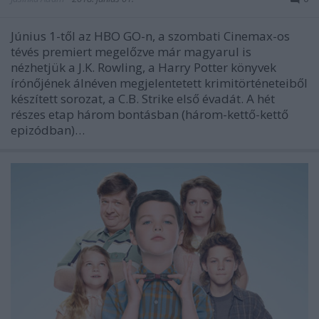
Június 1-től az HBO GO-n, a szombati Cinemax-os
tévés premiert megelőzve már magyarul is
nézhetjük a J.K. Rowling, a Harry Potter könyvek
írónőjének álnéven megjelentetett krimitörténeteiből
készített sorozat, a C.B. Strike első évadát. A hét
részes etap három bontásban (három-kettő-kettő
epizódban)…