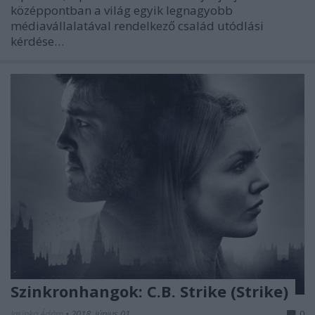
középpontban a világ egyik legnagyobb
médiavállalatával rendelkező család utódlási
kérdése…
Szinkronhangok: C.B. Strike (Strike)
Jasinka Ádám
•
2018. június 01.
0