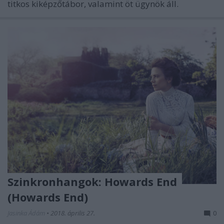
titkos kiképzőtábor, valamint öt ügynök áll.
Szinkronhangok: Howards End
(Howards End)
Jasinka Ádám
•
2018. április 27.
0