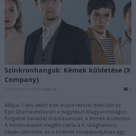
Szinkronhangok: Kémek küldetése (X
Company)
Jasinka Ádám
•
2018. május 09.
2
Május 1-jén, kedd este dupla résszel debütált az
Epic Drama műsorán a nagyrészt Magyarországon
forgatott kanadai drámasorozat, a Kémek küldetése.
A három évadot megélt széria a II. világháború
idején játszódik, és a történet középpontjában egy