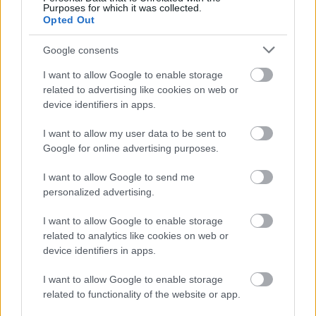
Purposes for which it was collected.
tudósai,…
Opted Out
Google consents
I want to allow Google to enable storage
related to advertising like cookies on web or
device identifiers in apps.
I want to allow my user data to be sent to
Google for online advertising purposes.
I want to allow Google to send me
personalized advertising.
I want to allow Google to enable storage
related to analytics like cookies on web or
device identifiers in apps.
Szinkronhangok: A Mediciek hatalma
I want to allow Google to enable storage
(Medici: Masters of Florence)
related to functionality of the website or app.
Jasinka Ádám
•
2018. május 27.
0