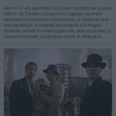
Április 27-én, pénteken 20 órakor mutatta be a hazai
HBO E. M. Forster azonos című regénye nyomán
készített brit-amerikai minisorozat, a Howards End
első epizódját. A történet főszereplői a Schlegel-
nővérek, művelt és emancipált nők, akik öccsükkel az
Edward-korabeli Londonban élnek. A nővérek a…