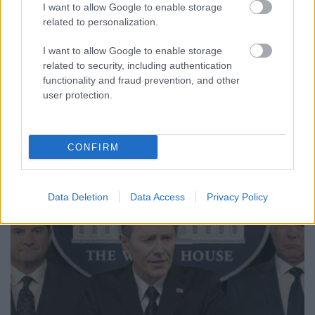
I want to allow Google to enable storage
related to personalization.
Május 23-án mutatta be a FilmBox Prémium a
Trónok harcából is ismert Richard Madden és Dustin
I want to allow Google to enable storage
Hoffman főszereplésével készült kosztümös
related to security, including authentication
drámasorozatot, A Mediciek hatalmát. A széria,
functionality and fraud prevention, and other
melynek egyik alkotója az X-Aktákon is dolgozó
user protection.
Frank Spotnitz, a 15. század egyik legnagyobb
befolyással rendelkező…
CONFIRM
Data Deletion
Data Access
Privacy Policy