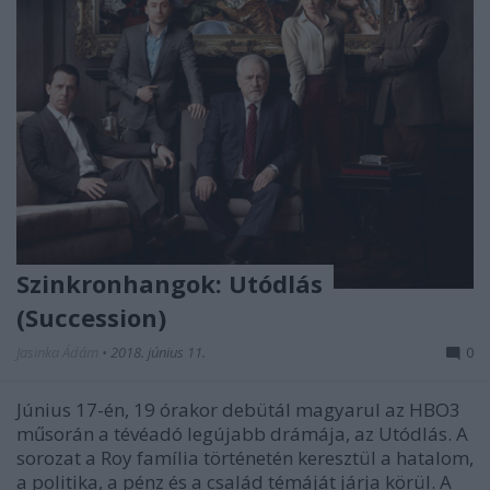
Szinkronhangok: Utódlás
(Succession)
Jasinka Ádám
•
2018. június 11.
0
Június 17-én, 19 órakor debütál magyarul az HBO3
műsorán a tévéadó legújabb drámája, az Utódlás. A
sorozat a Roy família történetén keresztül a hatalom,
a politika, a pénz és a család témáját járja körül. A