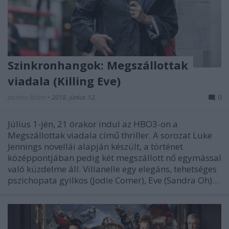
Szinkronhangok: Megszállottak
viadala (Killing Eve)
Jasinka Ádám
•
2018. június 12.
0
Július 1-jén, 21 órakor indul az HBO3-on a
Megszállottak viadala című thriller. A sorozat Luke
Jennings novellái alapján készült, a történet
középpontjában pedig két megszállott nő egymással
való küzdelme áll. Villanelle egy elegáns, tehetséges
pszichopata gyilkos (Jodie Comer), Eve (Sandra Oh)…