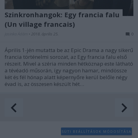
Szinkronhangok: Egy francia falu
(Un village francais)
Jasinka Ádám
•
2018. április 25.
0
Április 1-jén mutatta be az Epic Drama a nagy sikerű
francia történelmi sorozat, az Egy francia falu első
részeit. Mivel a széria minden hétköznap este látható
a tévéadó műsorán, így nagyon hamar, mindössze
két és fél hónap alatt képernyőre kerül belőle négy
évad is, az összesen készült hét…
SÜTI BEÁLLÍTÁSOK MÓDOSÍTÁSA