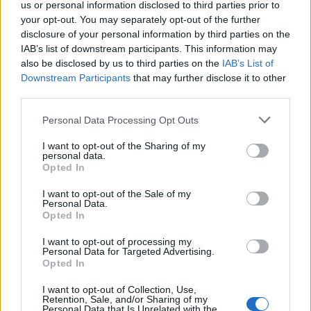
us or personal information disclosed to third parties prior to
your opt-out. You may separately opt-out of the further
disclosure of your personal information by third parties on the
IAB’s list of downstream participants. This information may
also be disclosed by us to third parties on the
IAB’s List of
Downstream Participants
that may further disclose it to other
third parties.
Please note that this website/app uses one or more Google
Personal Data Processing Opt Outs
services and may gather and store information including but
not limited to your visit or usage behaviour. You may click to
I want to opt-out of the Sharing of my
Szinkronhangok: A küldetés
personal data.
grant or deny consent to Google and its third-party tags to
Opted In
(Missions)
use your data for below specified purposes in below Google
consent section.
I want to opt-out of the Sale of my
Jasinka Ádám
•
2018. május 31.
1
Personal Data.
Opted In
Május 24-én, csütörtök este 9-kor debütált a
I want to opt-out of processing my
FilmBox Prémium műsorán A küldetés című francia
Personal Data for Targeted Advertising.
széria. A 2017-ben bemutatott sorozat egy scifi, a
Opted In
története pedig az első emberekből álló
I want to opt-out of Collection, Use,
különítményről szól, akik megérkeznek a Marsra. A
Retention, Sale, and/or Sharing of my
küldetésben részt vesznek a repülés legelismertebb
Personal Data that Is Unrelated with the