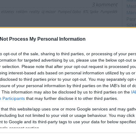
Mahi
3
komment
Mast
előzetes
reklám
reality
új műsor
Pumped Gabo
RTL Spike
Pumpedék
Mikr
Pann
SDI 
Sub
erűsíti filmcsatornáját az
Not Process My Personal Information
Par
to opt-out of the sale, sharing to third parties, or processing of your per
dtvn
formation for targeted advertising by us, please use the below opt-out s
Puli
r selection. Please note that after your opt-out request is processed y
Magy
eing interest-based ads based on personal information utilized by us or
Desm
 tűnik, nem nézik ölbe tett kézzel, hogy a TV2
disclosed to third parties prior to your opt-out. You may separately opt-
Too
n elindítja legújabb kábeladóját, amely "a nagy
losure of your personal information by third parties on the IAB’s list of
emT
llomása lesz. A PRO4 helyére érkező Mozi+ nevében
. This information may also be disclosed by us to third parties on the
IA
adhatatlanul hasonlít az RTL Csoport filmeket sugárzó
Participants
that may further disclose it to other third parties.
Cím
, és…
 that this website/app uses one or more Google services and may gath
aján
including but not limited to your visit or usage behaviour. You may click 
AMC
 to Google and its third-party tags to use your data for below specifi
amer
ogle consent section.
AXN
a cikk folytatásához.
A Da