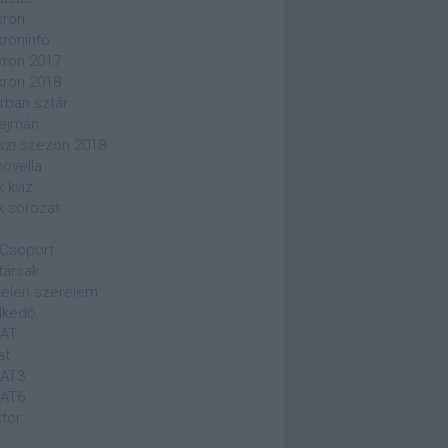
kron
kroninfó
kron 2017
kron 2018
rban sztár
ejmán
szi szezon 2018
novella
k kvíz
k sorozat
Csoport
társak
elen szerelem
lkedő
SAT
at
SAT3
SAT6
ktor