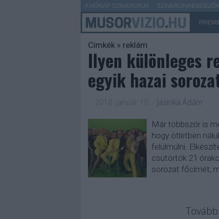
A HÓNAP SZINKRONJA
SZINKRONRENDEZŐK 
PREMI
Címkék
»
reklám
Ilyen különleges 
egyik hazai soroz
2018. január 10.
-
Jasinka Ádám
Már többször is m
hogy ötletben náluk
felülmúlni. Elkészí
csütörtök 21 órako
sorozat főcímét, 
Tovább 