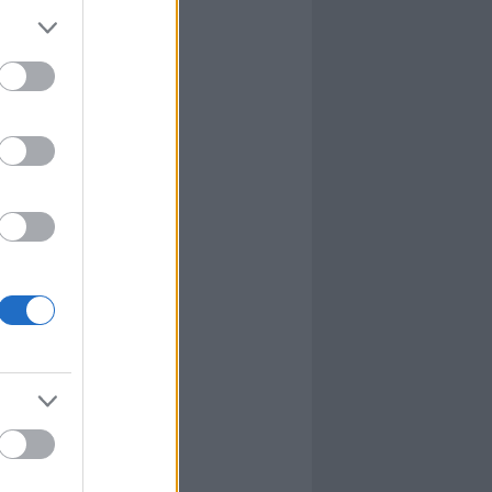
l
nyhafőnök
nyhafőnök
kis falunk
ultána
g Mix
tok közt
le
dy Central
 TV
nton Abbey
Csont
a TV
etes
víziós Dalfesztivál
Box
atás
el Takács Gábor
i sorozat