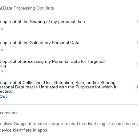
A Fa
1
komment
l Data Processing Opt Outs
A ko
ó
reklám
promo
kisfilmek
TV2
RTL Klub
Film+
Mozi+
csatornapromo
A Ko
o opt-out of the Sharing of my personal data.
A mi 
In
A sz
ejmán, ha nem lennének
Balo
o opt-out of the Sale of my Personal Data.
Bará
In
Cast
Come
to opt-out of processing my Personal Data for Targeted
Cool
ing.
Dow
In
Dr. 
mokat sokan feleslegesnek, de legfőképp
o opt-out of Collection, Use, Retention, Sale, and/or Sharing
Dun
ersonal Data that Is Unrelated with the Purposes for which it
tőnek és zavarónak tartják, én is szoktam
előz
lected.
Euro
Out
kodni amiatt, hogy egy durván negyven-ötven
Film
epizód nem csak, hogy hosszabb, mint a rendes
forg
ő, de a történetet is meg-megzavarja a reklámblokk.
consents
FOX
zont már…
Gund
o allow Google to enable storage related to advertising like cookies on
haza
evice identifiers in apps.
HBO