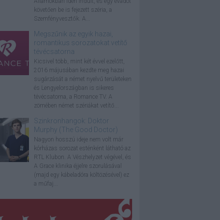
Államokban idén indult, és egy évadot
követően be is fejezett széria, a
Szemfényvesztők. A...
Megszűnik az egyik hazai,
romantikus sorozatokat vetítő
tévécsatorna
Kicsivel több, mint két évvel ezelőtt,
2016 májusában kezdte meg hazai
sugárzását a német nyelvű területeken
és Lengyelországban is sikeres
tévécsatorna, a Romance TV. A
zömében német szériákat vetítő...
Szinkronhangok: Doktor
Murphy (The Good Doctor)
Nagyon hosszú ideje nem volt már
kórházas sorozat esténként látható az
RTL Klubon. A Vészhelyzet végével, és
A Grace klinika éjjelre szorulásával
(majd egy kábeladóra költözésével) ez
a műfaj...