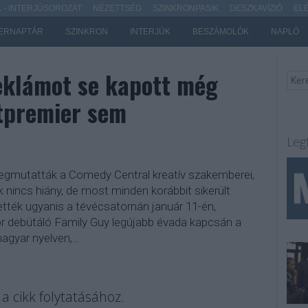
- INTERJÚSOROZAT
NÉZETTSÉG
SZINKRONPASIK
DESZKAVÍZIÓ
EL
ERNAPTÁR
SZINKRON
INTERJÚK
BESZÁMOLÓK
NAPLÓ
reklámot se kapott még
atpremier sem
Leg
egmutatták a Comedy Central kreatív szakemberei,
 nincs hiány, de most minden korábbit sikerült
tették ugyanis a tévécsatornán január 11-én,
r debütáló Family Guy legújabb évada kapcsán a
magyar nyelven,…
a cikk folytatásához.