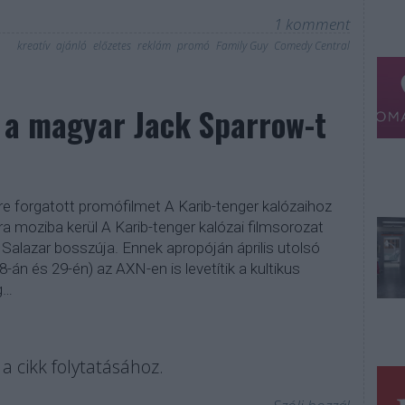
1
komment
kreatív
ajánló
előzetes
reklám
promó
Family Guy
Comedy Central
 a magyar Jack Sparrow-t
re forgatott promófilmet A Karib-tenger kalózaihoz
moziba kerül A Karib-tenger kalózai filmsorozat
 Salazar bosszúja. Ennek apropóján április utolsó
8-án és 29-én) az AXN-en is levetítik a kultikus
g…
a cikk folytatásához.