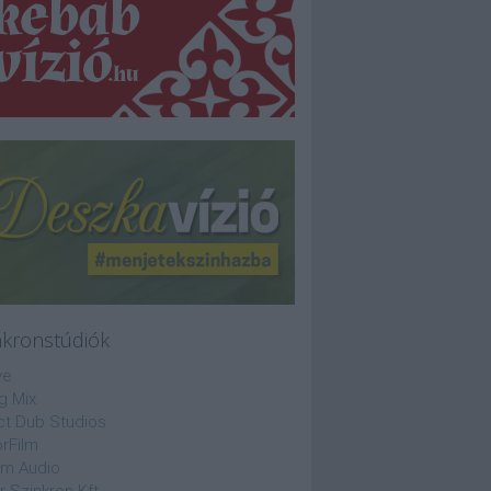
nkronstúdiók
ve
g Mix
ct Dub Studios
rFilm
lm Audio