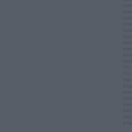
szin
szin
szin
szin
Sztá
Szul
tava
tele
törö
törö
TV2
TV2 
Váló
Végt
veté
VIA
Vias
VIA
VIA
X-fa