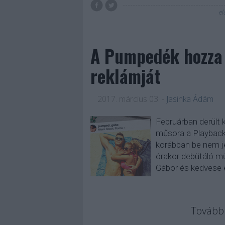
el
A Pumpedék hozza 
reklámját
2017. március 03.
-
Jasinka Ádám
Februárban derült 
műsora a Playback
korábban be nem je
órakor debütáló m
Gábor és kedvese é
Tovább 