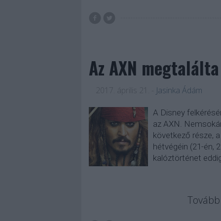
Az AXN megtalálta
2017. április 21.
-
Jasinka Ádám
A Disney felkérésé
az AXN. Nemsokára 
következő része, a
hétvégéin (21-én, 2
kalóztörténet eddi
Tovább 