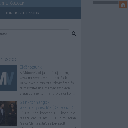
ÉRHETŐSÉGEK
TÖRÖK SOROZATOK
frissebb
Elköltöztünk
A MűsorVíziót júliustól új címen, a
www.musorvizio.hu-n találjátok.
Cikkeinket, híreinket a televíziózás és
természetesen a magyar szinkron
világából ezentúl már új oldalunkon...
Szinkronhangok:
Szemfényvesztők (Deception)
Július 17-én, kedden 21.30-kor dupla
résszel debütál az RTL Klub műsorán
"az új Mentalista", az Egyesült