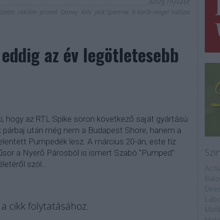
Szólj hozzá!
őzetes
reklám
promó
Disney
AXN
Jack Sparrow
A Karib-tenger kalózai
eddig az év legötletesebb
ki, hogy az RTL Spike soron következő saját gyártású
 párbaj után még nem a Budapest Shore, hanem a
lentett Pumpedék lesz. A március 20-án, este tíz
Szi
űsor a Nyerő Párosból is ismert Szabó "Pumped"
letéről szól…
Acti
Balo
Dire
Labo
a cikk folytatásához.
Mafi