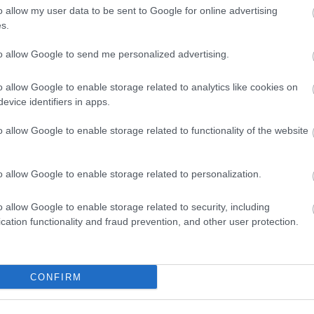
HBO
o allow my user data to be sent to Google for online advertising
Heti
s.
híre
a cikk folytatásához.
hum
to allow Google to send me personalized advertising.
inter
2
komment
Izau
o allow Google to enable storage related to analytics like cookies on
játé
reklám
RTL Klub
Szulejmán
evice identifiers in apps.
kábe
kedv
o allow Google to enable storage related to functionality of the website
kvíz
 - lehullt a lepel a
Labo
m1
o allow Google to enable storage related to personalization.
M1
M4 S
o allow Google to enable storage related to security, including
Mafi
cation functionality and fraud prevention, and other user protection.
magy
Mast
másodperces videó és az utcákon található plakátok
Mikr
csolatokon kívül és a hátteret leszámítva nem sokat
MTV
CONFIRM
egfejtette mely termék rekláma ez a kampány. Az
Munk
műs