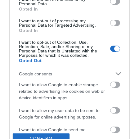
Personal Data.
Opted In
I want to opt-out of processing my
Personal Data for Targeted Advertising.
Opted In
I want to opt-out of Collection, Use,
Retention, Sale, and/or Sharing of my
Personal Data that Is Unrelated with the
Purposes for which it was collected.
Opted Out
Magyar jelenlét: The Crazy Ones
Jasinka Ádám
•
2013. október 20.
3
Google consents
I want to allow Google to enable storage
A CBS-es szitkom, a The Crazy Ones negyedik
related to advertising like cookies on web or
részében volt egy magyar említés, ugyanis az egyik
device identifiers in apps.
jelenetben elhangzott a "She says Budapest."
mondat. Ez csak azért érdekes, mert a legtöbb
I want to allow my user data to be sent to
anyanyelvű angolos (és a tanult angolosok)
Google for online advertising purposes.
Budapesztnek ejtik, s kicsit ezt karikírozza ki ez a…
I want to allow Google to send me
personalized advertising.
CONFIRM