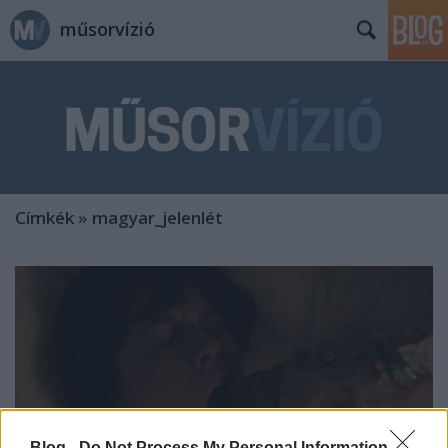
műsorvízió
Címkék
»
magyar_jelenlét
Blog -
Do Not Process My Personal Information