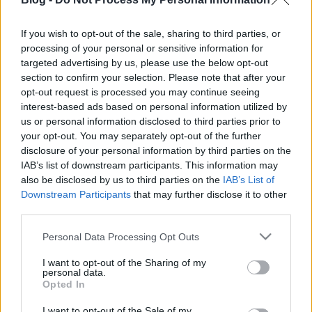
If you wish to opt-out of the sale, sharing to third parties, or
processing of your personal or sensitive information for
targeted advertising by us, please use the below opt-out
section to confirm your selection. Please note that after your
Magyar jelenlét: BrainDead és a
opt-out request is processed you may continue seeing
téliszalámi
interest-based ads based on personal information utilized by
us or personal information disclosed to third parties prior to
Jasinka Ádám
•
2016. augusztus 02.
1
your opt-out. You may separately opt-out of the further
disclosure of your personal information by third parties on the
IAB’s list of downstream participants. This information may
Nem mondom, hogy ezért is nézzétek A férjem
also be disclosed by us to third parties on the
IAB’s List of
védelmében alkotóinak új sorozatát, mert több
Downstream Participants
that may further disclose it to other
egyéb szempontból is zseniális, de ha valaki emiatt
third parties.
ad neki egy esélyt, és ragad a képernyő előtt, akkor
már megérte ezt meglépniük a készítőknek. A
Please note that this website/app uses one or more Google
Personal Data Processing Opt Outs
lentihez hasonló, vagy úgy egyáltalán, a magyar
services and may gather and store information including but
jelenléteket…
not limited to your visit or usage behaviour. You may click to
I want to opt-out of the Sharing of my
personal data.
grant or deny consent to Google and its third-party tags to
Opted In
use your data for below specified purposes in below Google
consent section.
I want to opt-out of the Sale of my