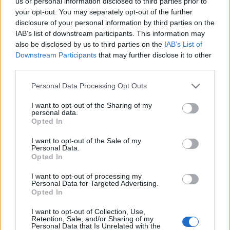
us or personal information disclosed to third parties prior to
your opt-out. You may separately opt-out of the further
disclosure of your personal information by third parties on the
IAB’s list of downstream participants. This information may
also be disclosed by us to third parties on the
IAB’s List of
Downstream Participants
that may further disclose it to other
Ünnepi körkép: Ezek lesznek a
third parties.
tévében augusztus 20-án
Please note that this website/app uses one or more Google
Personal Data Processing Opt Outs
services and may gather and store information including but
Jasinka Ádám
•
2016. augusztus 19.
0
not limited to your visit or usage behaviour. You may click to
I want to opt-out of the Sharing of my
personal data.
grant or deny consent to Google and its third-party tags to
Opted In
A tavalyi augusztus 20-i tévés kínálat talán azért
use your data for below specified purposes in below Google
volt egy fokkal jobb, mert képernyőre került olyan
consent section.
I want to opt-out of the Sale of my
magyar film is, amit addig csak mozikban vetítettek.
Personal Data.
Opted In
Idén azonban ilyesfajta premierre az országos
adóktól nem számíthatunk, ellenben nézhetjük a
I want to opt-out of processing my
már hagyományossá vált élő közvetítéseket akár a…
Personal Data for Targeted Advertising.
Opted In
Ezt adják a tévék az államalapítás
I want to opt-out of Collection, Use,
Retention, Sale, and/or Sharing of my
ünnepén
Personal Data that Is Unrelated with the