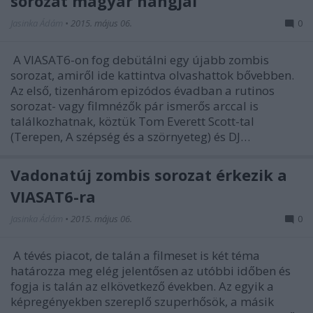
sorozat magyar hangjai
Jasinka Ádám
•
2015. május 06.
0
A VIASAT6-on fog debütálni egy újabb zombis
sorozat, amiről ide kattintva olvashattok bővebben.
Az első, tizenhárom epizódos évadban a rutinos
sorozat- vagy filmnézők pár ismerős arccal is
találkozhatnak, köztük Tom Everett Scott-tal
(Terepen, A szépség és a szörnyeteg) és DJ…
Vadonatúj zombis sorozat érkezik a
VIASAT6-ra
Jasinka Ádám
•
2015. május 06.
0
A tévés piacot, de talán a filmeset is két téma
határozza meg elég jelentősen az utóbbi időben és
fogja is talán az elkövetkező években. Az egyik a
képregényekben szereplő szuperhősök, a másik