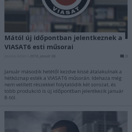
Mától új időpontban jelentkeznek a
VIASAT6 esti műsorai
Jasinka Ádám
•
2018. január 08.
0
Január második hetétől kezdve kissé átalakulnak a
hétköznap esték a VIASAT6 műsorán. Idehaza még
nem vetített részekkel folytatódik két sorozat, és
több produkció is új időpontban jelentkezik január
8-tól.