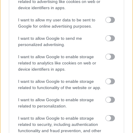
Attilával
related to advertising like cookies on web or
device identifiers in apps.
Jasinka Ádám
•
2015. július 03.
0
I want to allow my user data to be sent to
A VIASAT premier szériájának, a Z, mint zombi
Google for online advertising purposes.
magyar változatához kapcsolódó interjúsorozat az
I want to allow Google to send me
utolsó állomásához érkezett. Az első részben a
personalized advertising.
rendkívül kedves Németh Krisztával, míg a
másodikban a nem kevésbé szimpatikus Czető
I want to allow Google to enable storage
Rolanddal beszélgethettem. A harmadik, záró…
related to analytics like cookies on web or
device identifiers in apps.
I want to allow Google to enable storage
related to functionality of the website or app.
I want to allow Google to enable storage
related to personalization.
I want to allow Google to enable storage
related to security, including authentication
functionality and fraud prevention, and other