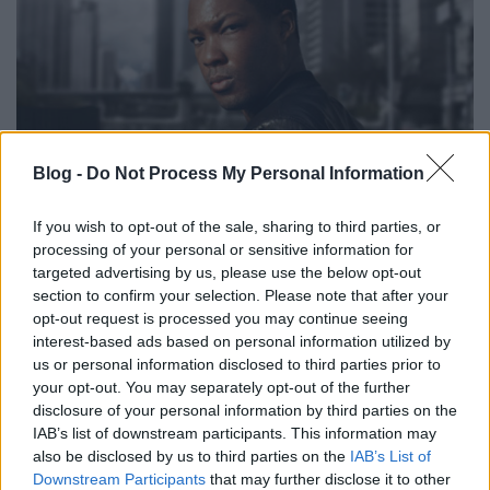
Blog -
Do Not Process My Personal Information
If you wish to opt-out of the sale, sharing to third parties, or
processing of your personal or sensitive information for
Az Antikrisztus és a 24 folytatása is a
targeted advertising by us, please use the below opt-out
VIASAT6-ra érkezik
section to confirm your selection. Please note that after your
opt-out request is processed you may continue seeing
Jasinka Ádám
•
2017. február 02.
0
interest-based ads based on personal information utilized by
us or personal information disclosed to third parties prior to
Január elején írtuk meg, hogy milyen színes,
your opt-out. You may separately opt-out of the further
premierekben gazdag kínálattal készülnek az év első
disclosure of your personal information by third parties on the
felére a Viasat adói. A legtöbb újdonságról azonban
IAB’s list of downstream participants. This information may
akkor még nem tudtuk, hogy pontosan mikor is
also be disclosed by us to third parties on the
IAB’s List of
debütálnak. Ma viszont kiderült, hogy a VIASAT6-ra,
Downstream Participants
that may further disclose it to other