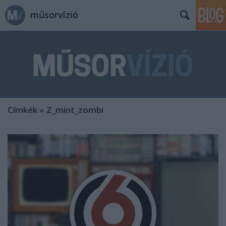
műsorvízió
Címkék
»
Z_mint_zombi