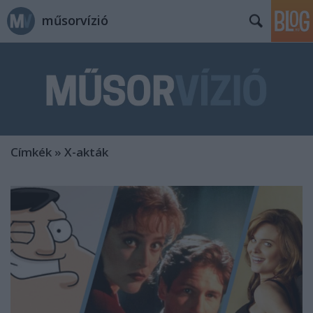
műsorvízió
Címkék
»
X-akták