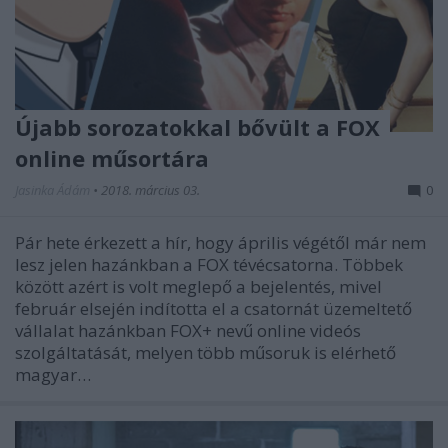
Újabb sorozatokkal bővült a FOX
online műsortára
Jasinka Ádám
•
2018. március 03.
0
Pár hete érkezett a hír, hogy április végétől már nem
lesz jelen hazánkban a FOX tévécsatorna. Többek
között azért is volt meglepő a bejelentés, mivel
február elsején indította el a csatornát üzemeltető
vállalat hazánkban FOX+ nevű online videós
szolgáltatását, melyen több műsoruk is elérhető
magyar…