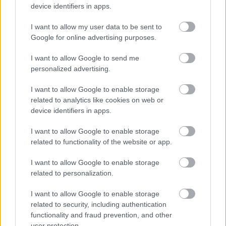
device identifiers in apps.
VIASAT6 esti műsorai
Jasinka Ádám
•
2018. január 08.
0
I want to allow my user data to be sent to
Google for online advertising purposes.
Január második hetétől kezdve kissé átalakulnak a
I want to allow Google to send me
hétköznap esték a VIASAT6 műsorán. Idehaza még
personalized advertising.
nem vetített részekkel folytatódik két sorozat, és
több produkció is új időpontban jelentkezik január
I want to allow Google to enable storage
8-tól.
related to analytics like cookies on web or
device identifiers in apps.
I want to allow Google to enable storage
related to functionality of the website or app.
I want to allow Google to enable storage
related to personalization.
I want to allow Google to enable storage
related to security, including authentication
functionality and fraud prevention, and other
user protection.