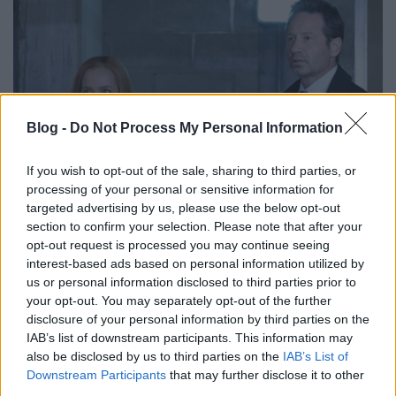
Blog -
Do Not Process My Personal Information
If you wish to opt-out of the sale, sharing to third parties, or
processing of your personal or sensitive information for
targeted advertising by us, please use the below opt-out
section to confirm your selection. Please note that after your
Két hétig nem lesz új rész az RTL
opt-out request is processed you may continue seeing
interest-based ads based on personal information utilized by
premier sorozatából
us or personal information disclosed to third parties prior to
your opt-out. You may separately opt-out of the further
Jasinka Ádám
•
2018. február 13.
0
disclosure of your personal information by third parties on the
IAB’s list of downstream participants. This information may
Az év első hetében indult az RTL Magyarország
also be disclosed by us to third parties on the
IAB’s List of
kábelcsatornáján nem sokkal az amerikai premier
Downstream Participants
that may further disclose it to other
után magyar szinkronnal az X-akták legújabb,
third parties.