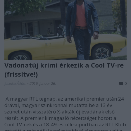
Vadonatúj krimi érkezik a Cool TV-re
(frissítve!)
Jasinka Ádám
•
2016. január 26.
0
A magyar RTL tegnap, az amerikai premier után 24
órával, magyar szinkronnal mutatta be a 13 év
szünet után visszatérő X-akták új évadának első
részét. A premier kimagasló nézettséget hozott a
Cool TV-nek és a 18-49-es célcsoportban az RTL Klub
mögött a második legnézettebb tévécsatorna volt a…