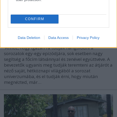
CONFIRM
Főcímek mámorában
Jasinka Ádám
•
2016. február 28.
0
Data Deletion
Data Access
Privacy Policy
Ahhoz, hogy igazán rá tudjak hangolódni a
sorozatok egy-egy epizódjára, sok esetben nagy
segítség a főcím látvánnyal és zenével együttvéve. A
bevezetők ugyanis meg tudják teremteni az átjárót a
néző saját, hétköznapi világából a sorozat
univerzumába, és el tudják érni, hogy miután
megnézted, már…