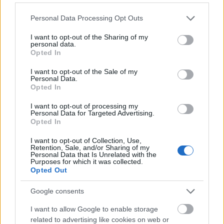
sorban tizenegyedik évada. A külföldi és a magyar
Please note that this website/app uses one or more Google
vetítés közelsége egy sorozatrajongó számára
Personal Data Processing Opt Outs
services and may gather and store information including but
nagyon jó dolog, hiszen nem kell heteket vagy
not limited to your visit or usage behaviour. You may click to
I want to opt-out of the Sharing of my
hónapokat (esetleg…
personal data.
grant or deny consent to Google and its third-party tags to
Opted In
use your data for below specified purposes in below Google
consent section.
I want to opt-out of the Sale of my
Personal Data.
Opted In
I want to opt-out of processing my
Personal Data for Targeted Advertising.
Opted In
I want to opt-out of Collection, Use,
Retention, Sale, and/or Sharing of my
Personal Data that Is Unrelated with the
Purposes for which it was collected.
Opted Out
Google consents
I want to allow Google to enable storage
Mától új időpontban jelentkeznek a
related to advertising like cookies on web or