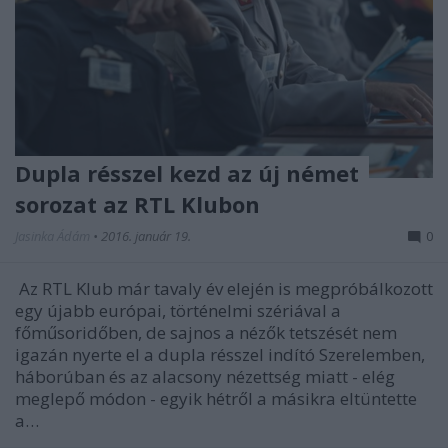
Dupla résszel kezd az új német
sorozat az RTL Klubon
Jasinka Ádám
•
2016. január 19.
0
Az RTL Klub már tavaly év elején is megpróbálkozott
egy újabb európai, történelmi szériával a
főműsoridőben, de sajnos a nézők tetszését nem
igazán nyerte el a dupla résszel indító Szerelemben,
háborúban és az alacsony nézettség miatt - elég
meglepő módon - egyik hétről a másikra eltüntette
a…