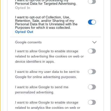
európai szériák, és látva hogy a magyarul Volt
Personal Data for Targeted Advertising.
Opted In
egyszer két Németország címen futó Deutschland
'83 hogyan sült be, talán nem is véletlenül kerülik
I want to opt-out of Collection, Use,
ezeket a…
Retention, Sale, and/or Sharing of my
Personal Data that Is Unrelated with the
Purposes for which it was collected.
Opted Out
Google consents
I want to allow Google to enable storage
related to advertising like cookies on web or
device identifiers in apps.
I want to allow my user data to be sent to
Google for online advertising purposes.
I want to allow Google to send me
personalized advertising.
I want to allow Google to enable storage
Itt vannak a Volt egyszer két
related to analytics like cookies on web or