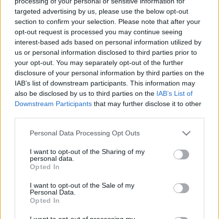
processing of your personal or sensitive information for
targeted advertising by us, please use the below opt-out
section to confirm your selection. Please note that after your
opt-out request is processed you may continue seeing
interest-based ads based on personal information utilized by
us or personal information disclosed to third parties prior to
your opt-out. You may separately opt-out of the further
disclosure of your personal information by third parties on the
IAB’s list of downstream participants. This information may
also be disclosed by us to third parties on the
IAB’s List of
Downstream Participants
that may further disclose it to other
third parties.
Please note that this website/app uses one or more Google
Personal Data Processing Opt Outs
Deutschland '83 - A németek tudják,
services and may gather and store information including but
milyen a jó kémdráma
not limited to your visit or usage behaviour. You may click to
I want to opt-out of the Sharing of my
personal data.
grant or deny consent to Google and its third-party tags to
Opted In
Jasinka Ádám
•
2016. április 04.
6
use your data for below specified purposes in below Google
consent section.
I want to opt-out of the Sale of my
Personal Data.
Nagyon ritkán jutnak el a magyar tévékre a nem
Opted In
szappanos, komolyabb témát érintő, nem egyszer
egész évadokon átívelő történettel rendelkező
I want to opt-out of processing my