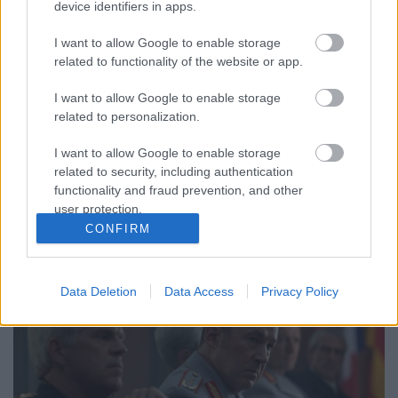
device identifiers in apps.
Németország című sorozat magyar
hangjai
I want to allow Google to enable storage
related to functionality of the website or app.
Jasinka Ádám
•
2016. január 19.
0
I want to allow Google to enable storage
related to personalization.
Az RTL Klub a Válótársak váltásaként február
negyedikétől egy új, európai történelmi drámát, az
I want to allow Google to enable storage
eredeti címén Deutschland '83-ot ajánlja majd a
related to security, including authentication
nézők figyelmébe. A német sorozat a hidegháború
functionality and fraud prevention, and other
alatt játszódik és a főszerepben egy 24 éves kelet-
user protection.
német, zöldfülű kiskatona áll, akit a körülmények
CONFIRM
furcsa…
Data Deletion
Data Access
Privacy Policy