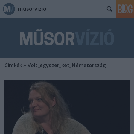
műsorvízió
Címkék
»
Volt_egyszer_két_Németország