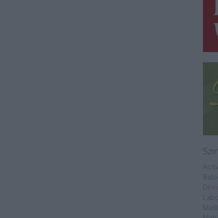
Szi
Acti
Balo
Dire
Labo
Mafi