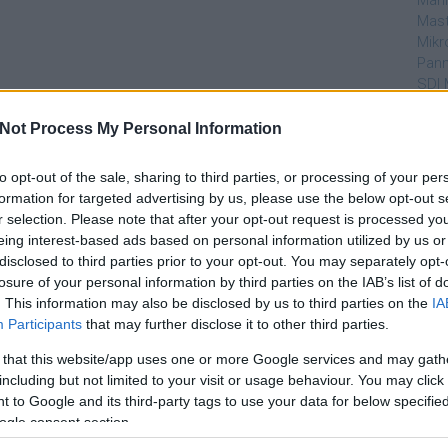
Mahi
Mast
Mikr
Pann
SDI 
Sub
Not Process My Personal Information
Par
to opt-out of the sale, sharing to third parties, or processing of your per
dtvn
formation for targeted advertising by us, please use the below opt-out s
Puli
r selection. Please note that after your opt-out request is processed y
Magy
eing interest-based ads based on personal information utilized by us or
Desm
disclosed to third parties prior to your opt-out. You may separately opt-
Too
losure of your personal information by third parties on the IAB’s list of
emT
. This information may also be disclosed by us to third parties on the
IA
Participants
that may further disclose it to other third parties.
Cím
 that this website/app uses one or more Google services and may gath
aján
including but not limited to your visit or usage behaviour. You may click 
AMC
 to Google and its third-party tags to use your data for below specifi
amer
ogle consent section.
AXN
A Da