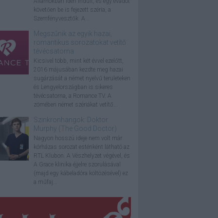
Államokban idén indult, és egy évadot
követően be is fejezett széria, a
Szemfényvesztők. A...
Megszűnik az egyik hazai,
romantikus sorozatokat vetítő
tévécsatorna
Kicsivel több, mint két évvel ezelőtt,
2016 májusában kezdte meg hazai
sugárzását a német nyelvű területeken
és Lengyelországban is sikeres
tévécsatorna, a Romance TV. A
zömében német szériákat vetítő...
Szinkronhangok: Doktor
Murphy (The Good Doctor)
Nagyon hosszú ideje nem volt már
kórházas sorozat esténként látható az
RTL Klubon. A Vészhelyzet végével, és
A Grace klinika éjjelre szorulásával
(majd egy kábeladóra költözésével) ez
a műfaj...