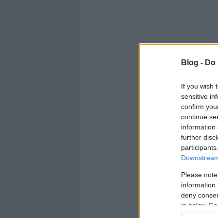
Blog -
Do 
If you wish 
sensitive in
confirm you
continue se
information 
further disc
participants
Downstream 
Please note
information 
deny consent
in below Go