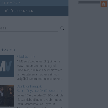
ÉRHETŐSÉGEK
TÖRÖK SOROZATOK
frissebb
Elköltöztünk
A MűsorVíziót júliustól új címen, a
www.musorvizio.hu-n találjátok.
Cikkeinket, híreinket a televíziózás és
természetesen a magyar szinkron
világából ezentúl már új oldalunkon...
Szinkronhangok:
Szemfényvesztők (Deception)
Július 17-én, kedden 21.30-kor dupla
résszel debütál az RTL Klub műsorán
"az új Mentalista", az Egyesült