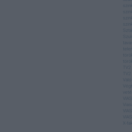
szin
szin
szin
szin
Sztá
Szul
tava
tele
törö
törö
TV2
TV2 
Váló
Végt
veté
VIA
Vias
VIA
VIA
X-fa