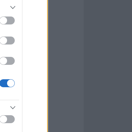
l
nyhafőnök
nyhafőnök
kis falunk
ultána
g Mix
tok közt
le
dy Central
 TV
nton Abbey
Csont
a TV
etes
víziós Dalfesztivál
Box
atás
el Takács Gábor
i sorozat