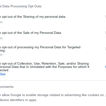
A Fa
l Data Processing Opt Outs
A ko
A Ko
o opt-out of the Sharing of my personal data.
A mi 
In
A sz
Balo
o opt-out of the Sale of my Personal Data.
Bará
In
Cast
Come
to opt-out of processing my Personal Data for Targeted
Cool
ing.
Dow
In
Dr. 
o opt-out of Collection, Use, Retention, Sale, and/or Sharing
Dun
ersonal Data that Is Unrelated with the Purposes for which it
előz
lected.
Euro
Out
Film
forg
consents
FOX
Gund
o allow Google to enable storage related to advertising like cookies on
haza
evice identifiers in apps.
HBO