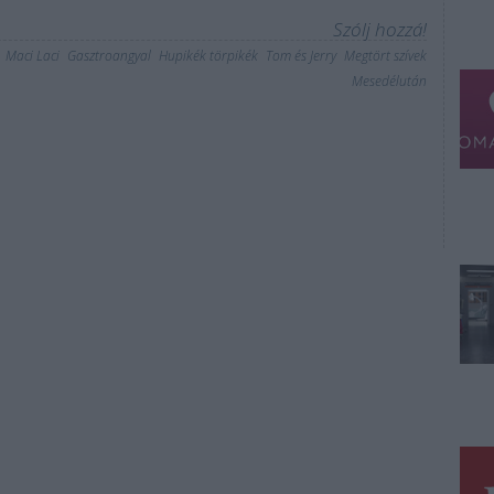
Szólj hozzá!
Maci Laci
Gasztroangyal
Hupikék törpikék
Tom és Jerry
Megtört szívek
Mesedélután