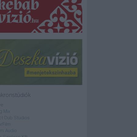
nkronstúdiók
ve
g Mix
ct Dub Studios
rFilm
lm Audio