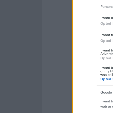
Persona
I want t
Opted 
I want t
Opted 
I want 
Advertis
Opted 
I want t
of my P
was col
Opted 
Google 
I want t
web or d