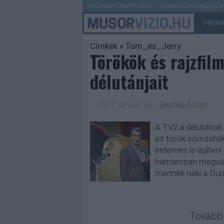
A HÓNAP SZINKRONJA
SZINKRONRENDEZŐK 
PREMI
Címkék
»
Tom_és_Jerry
Törökök és rajzfil
délutánjait
2017. január 24.
-
Jasinka Ádám
A TV2 a délutánok 
és török sorozatokk
érdemes is építeni.
hamarosan megválto
mennek neki a Du
Tovább 