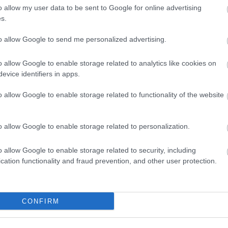
HBO
o allow my user data to be sent to Google for online advertising
Heti
s.
híre
hum
to allow Google to send me personalized advertising.
inter
Izau
o allow Google to enable storage related to analytics like cookies on
játé
evice identifiers in apps.
kábe
kedv
o allow Google to enable storage related to functionality of the website
kvíz
Labo
m1
o allow Google to enable storage related to personalization.
M1
M4 S
o allow Google to enable storage related to security, including
Mafi
cation functionality and fraud prevention, and other user protection.
magy
Mast
Mikr
MTV
CONFIRM
Munk
műs