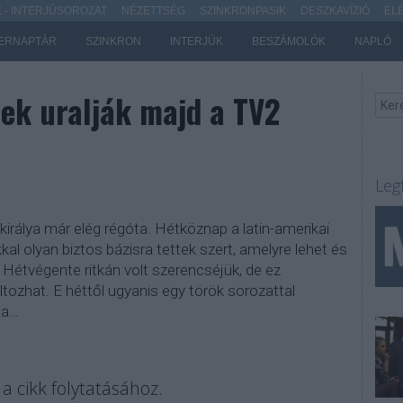
- INTERJÚSOROZAT
NÉZETTSÉG
SZINKRONPASIK
DESZKAVÍZIÓ
EL
ERNAPTÁR
SZINKRON
INTERJÚK
BESZÁMOLÓK
NAPLÓ
mek uralják majd a TV2
Leg
királya már elég régóta. Hétköznap a latin-amerikai
al olyan biztos bázisra tettek szert, amelyre lehet és
 Hétvégente ritkán volt szerencséjük, de ez
zhat. E héttől ugyanis egy török sorozattal
na…
a cikk folytatásához.