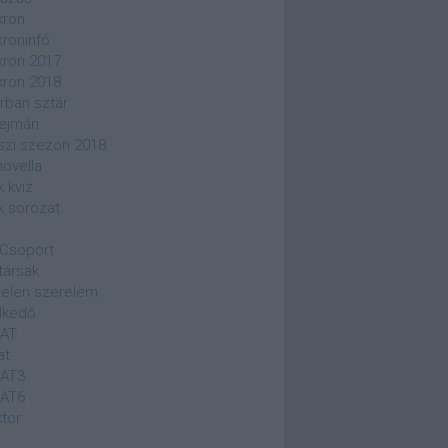
kron
kroninfó
kron 2017
kron 2018
rban sztár
ejmán
szi szezon 2018
novella
k kvíz
k sorozat
Csoport
társak
elen szerelem
lkedő
SAT
at
SAT3
SAT6
ktor