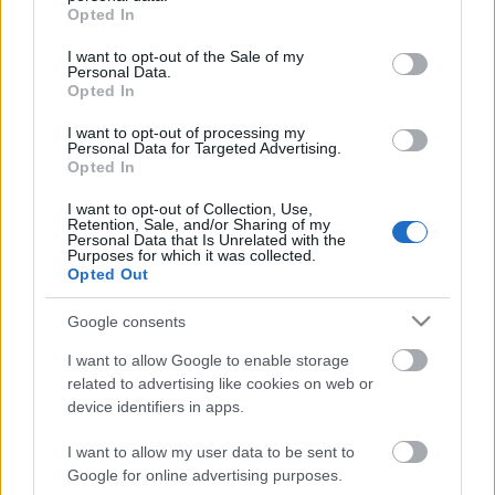
grant or deny consent to Google and its third-party tags to
Jasinka Ádám
•
2013. augusztus 27.
0
Opted In
use your data for below specified purposes in below Google
consent section.
I want to opt-out of the Sale of my
A legkisebb országos amerikai csatorna is elkezdte
Personal Data.
Opted In
reklámozni plakátokkal az új sorozatait. A The CW,
hűen kialakított imázsához, történelmi sorozatának
I want to opt-out of processing my
hangulatát tinidrámává varázsolta, így az egyébként
Personal Data for Targeted Advertising.
érdekes korszak és történet, az ezt a műfajt jellemző
Opted In
klisék…
I want to opt-out of Collection, Use,
Retention, Sale, and/or Sharing of my
Personal Data that Is Unrelated with the
Purposes for which it was collected.
Opted Out
Google consents
I want to allow Google to enable storage
related to advertising like cookies on web or
device identifiers in apps.
I want to allow my user data to be sent to
Google for online advertising purposes.