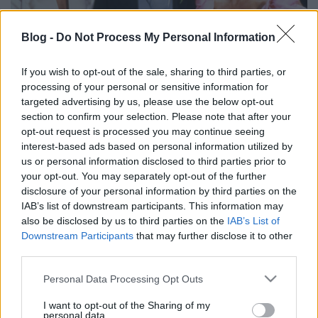
Blog -
Do Not Process My Personal Information
If you wish to opt-out of the sale, sharing to third parties, or
Új arcokkal hozzák vissza az egyik
processing of your personal or sensitive information for
targeted advertising by us, please use the below opt-out
legendás szappanoperát
section to confirm your selection. Please note that after your
opt-out request is processed you may continue seeing
Jasinka Ádám
•
2017. május 11.
0
interest-based ads based on personal information utilized by
us or personal information disclosed to third parties prior to
A Dallast már 2012-ben elérte a feltámasztási láz, de
your opt-out. You may separately opt-out of the further
az újabb olajért folytatott harc nem győzte meg a
disclosure of your personal information by third parties on the
nézőket és három évad után ismét befejezték a
IAB’s list of downstream participants. This information may
legendás szériát. Most pedig a Dinasztián a sor,
also be disclosed by us to third parties on the
IAB’s List of
hogy megmutassa, leporolva igenis van
Downstream Participants
that may further disclose it to other
keresnivalója a jelenlegi tévés piacon. A legkisebb
third parties.
amerikai…
Please note that this website/app uses one or more Google
Personal Data Processing Opt Outs
services and may gather and store information including but
The CW-plakát 1. - Reign
not limited to your visit or usage behaviour. You may click to
I want to opt-out of the Sharing of my
personal data.