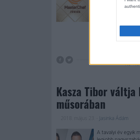
szórakoztató show
authenti
sikerrel futó gaszt
MasterChefet, me
Tovább 
TV2
TV2
Kasza Tibor váltja
műsorában
2018. május 23.
-
Jasinka Ádám
A tavalyi év egyik 
legjobb nagyszabá