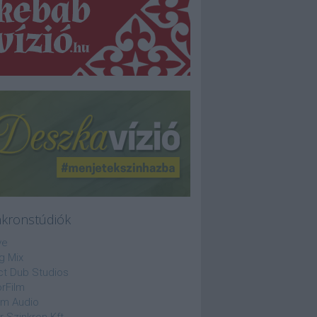
nkronstúdiók
ve
g Mix
ct Dub Studios
rFilm
lm Audio