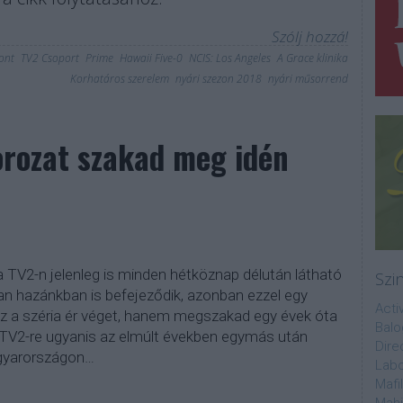
Szólj hozzá!
ont
TV2 Csoport
Prime
Hawaii Five-0
NCIS: Los Angeles
A Grace klinika
Korhatáros szerelem
nyári szezon 2018
nyári műsorrend
orozat szakad meg idén
a TV2-n jelenleg is minden hétköznap délután látható
Szi
ban hazánkban is befejeződik, azonban ezzel egy
Acti
z a széria ér véget, hanem megszakad egy évek óta
Balo
A TV2-re ugyanis az elmúlt években egymás után
Dire
agyarországon…
Labo
Mafi