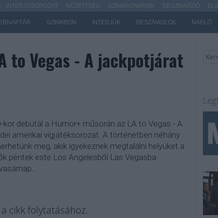
- INTERJÚSOROZAT
NÉZETTSÉG
SZINKRONPASIK
DESZKAVÍZIÓ
EL
ERNAPTÁR
SZINKRON
INTERJÚK
BESZÁMOLÓK
NAPLÓ
 to Vegas - A jackpotjárat
Leg
0-kor debütál a Humor+ műsorán az LA to Vegas - A
idei amerikai vígjátéksorozat. A történetben néhány
erhetünk meg, akik igyekeznek megtalálni helyüket a
lők péntek este Los Angelesből Las Vegasba
 vasárnap…
a cikk folytatásához.