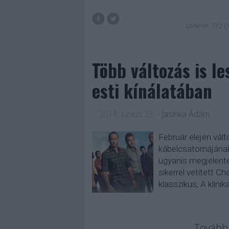
szinkron
TV2 C
Több változás is le
esti kínálatában
2018. június 23.
-
Jasinka Ádám
Február elején vál
kábelcsatornájának
ugyanis megjelente
sikerrel vetített C
klasszikus, A klini
Tovább 