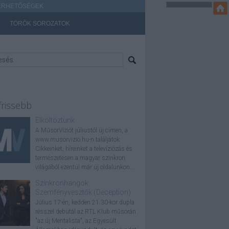
ÉRHETŐSÉGEK
TÖRÖK SOROZATOK
frissebb
Elköltöztünk
A MűsorVíziót júliustól új címen, a
www.musorvizio.hu-n találjátok.
Cikkeinket, híreinket a televíziózás és
természetesen a magyar szinkron
világából ezentúl már új oldalunkon...
Szinkronhangok:
Szemfényvesztők (Deception)
Július 17-én, kedden 21.30-kor dupla
résszel debütál az RTL Klub műsorán
"az új Mentalista", az Egyesült