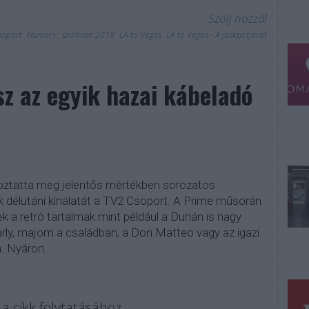
Szólj hozzá!
soport
Humor+
szinkron 2018
LA to Vegas
LA to Vegas - A jackpotjárat
sz az egyik hazai kábeladó
toztatta meg jelentős mértékben sorozatos
 délutáni kínálatát a TV2 Csoport. A Prime műsorán
k a retró tartalmak mint például a Dunán is nagy
harly, majom a családban, a Don Matteo vagy az igazi
ka. Nyáron…
a cikk folytatásához.