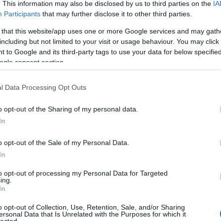
. This information may also be disclosed by us to third parties on the
IA
A Fa
Participants
that may further disclose it to other third parties.
A ko
A Ko
 that this website/app uses one or more Google services and may gath
a cikk folytatásához.
A mi 
including but not limited to your visit or usage behaviour. You may click 
A sz
 to Google and its third-party tags to use your data for below specifi
Szólj hozzá!
Balo
ogle consent section.
V2
TV2 Csoport
Álmodj velem!
Despertar Contigo
befejező epizód
Amo
Bará
Despertar Contigo
Cast
l Data Processing Opt Outs
Come
Cool
o opt-out of the Sharing of my personal data.
Dow
épszerű sorozatát adja
In
Dr. 
a TV2
Dun
o opt-out of the Sale of my Personal Data.
előz
Euro
In
Film
to opt-out of processing my Personal Data for Targeted
forg
ing.
FOX
hogy június 11-től milyen műsorokkal várja majd a
In
Gund
RTL Klub. A tévéadó részletes esti kínálatáról ebben
haza
o opt-out of Collection, Use, Retention, Sale, and/or Sharing
. Most pedig lehullt a lepel arról, hogy a legmelegebb
ersonal Data that Is Unrelated with the Purposes for which it
HBO
lected.