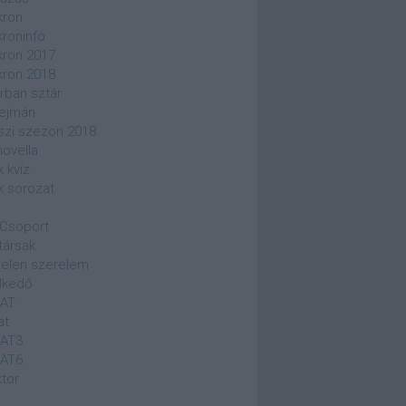
kron
kroninfó
kron 2017
kron 2018
rban sztár
ejmán
szi szezon 2018
novella
k kvíz
k sorozat
Csoport
társak
elen szerelem
lkedő
SAT
at
SAT3
SAT6
ktor