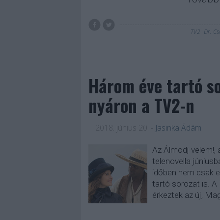
TV2
Dr. Cs
Három éve tartó s
nyáron a TV2-n
2018. június 20.
-
Jasinka Ádám
Az Álmodj velem!, 
telenovella június
időben nem csak e
tartó sorozat is. 
érkeztek az új, M