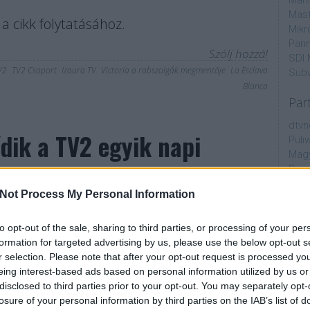
Mahi
Mast
a cikk folytatásához.
Mikr
Pann
Szólj hozzá!
SDI 
V2
TV2 Csoport
Izaura TV
Victoria a rabszolgák megmentője
La Esclava
Sub
Blanca
Par
dtvn
dik a TV2 egyik napi
Puli
Magy
Desm
Too
Not Process My Personal Information
emT
Cím
to opt-out of the sale, sharing to third parties, or processing of your per
nuár 2-án indult a TV2 műsorán egy vadonatúj napi
formation for targeted advertising by us, please use the below opt-out s
aján
j velem! (Amo Despertar Contigo) című mexikói
r selection. Please note that after your opt-out request is processed y
AMC
ai hétköznap délutánonként, 15 óra 45 perctől
eing interest-based ads based on personal information utilized by us or
amer
is a TV2-n, azonban már tudni, hogy pontosan mikor
disclosed to third parties prior to your opt-out. You may separately opt-
AXN
sz. Az Álmodj…
losure of your personal information by third parties on the IAB’s list of
A Da