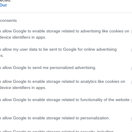
tartalmat kínál a konkurencia, a TV2.
HBO
Out
Heti
híre
consents
hum
inter
a cikk folytatásához.
o allow Google to enable storage related to advertising like cookies on
Izau
evice identifiers in apps.
játé
1
komment
kábe
o allow my user data to be sent to Google for online advertising
Ezek megőrültek!
A hegyi doktor - Újra rendel
Pénzt vagy éveket!
Álmodj
kedv
s.
velem!
Feriha
nyári szezon 2018
nyári műsorrend
kvíz
Labo
to allow Google to send me personalized advertising.
M1
 a TV2, már várják a
m1
o allow Google to enable storage related to analytics like cookies on
M4 S
evice identifiers in apps.
ezését
Mafi
magy
o allow Google to enable storage related to functionality of the website
Mast
Mikr
MTV
o allow Google to enable storage related to personalization.
rendezett Media Hungaryn több bejelentést is tett a
Munk
ul hogy elindítanak egy vadonatúj, nagyszabású
műs
o allow Google to enable storage related to security, including