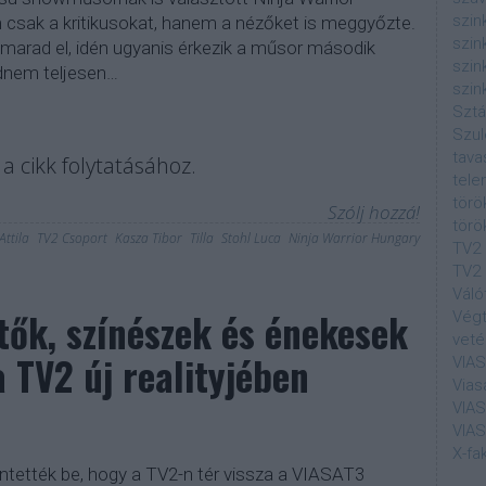
szin
csak a kritikusokat, hanem a nézőket is meggyőzte.
szin
 marad el, idén ugyanis érkezik a műsor második
szin
dnem teljesen…
szin
Sztá
Szul
tava
a cikk folytatásához.
tele
törö
Szólj hozzá!
törö
 Attila
TV2 Csoport
Kasza Tibor
Tilla
Stohl Luca
Ninja Warrior Hungary
TV2
TV2 
Váló
tők, színészek és énekesek
Végt
veté
 TV2 új realityjében
VIA
Vias
VIA
VIA
X-fa
ntették be, hogy a TV2-n tér vissza a VIASAT3