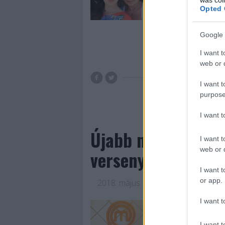
hónapokban milyen 
Opted 
Google 
Tovább 
I want t
web or d
I want t
TV2
TV2 Csoport
purpose
I want 
Újabb műsort indít
I want t
web or d
versenyzők jelentk
I want t
or app.
2018. május 28.
-
Jasinka Ádám
I want t
A május elején meg
TV2 Csoport, példá
I want t