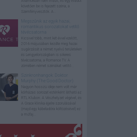
Államokban idén indult, és egy évadot
követően be is fejezett széria, a
Szemfényvesztők. A...
Megszűnik az egyik hazai,
romantikus sorozatokat vetítő
tévécsatorna
Kicsivel több, mint két évvel ezelőtt,
2016 májusában kezdte meg hazai
sugárzását a német nyelvű területeken
és Lengyelországban is sikeres
tévécsatorna, a Romance TV. A
zömében német szériákat vetítő...
Szinkronhangok: Doktor
Murphy (The Good Doctor)
Nagyon hosszú ideje nem volt már
kórházas sorozat esténként látható az
RTL Klubon. A Vészhelyzet végével, és
A Grace klinika éjjelre szorulásával
(majd egy kábeladóra költözésével) ez
a műfaj...