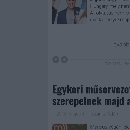
Hungary, mely nem 
A folytatás nem is
évada, melyre maj
Tovább 
TV2
Majka
Till
Egykori műsorveze
szerepelnek majd a
2018. május 17.
-
Jasinka Ádám
Március végén jele