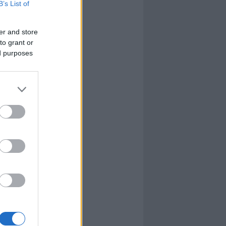
B’s List of
l
nyhafőnök
nyhafőnök
er and store
kis falunk
to grant or
ultána
ed purposes
g Mix
tok közt
le
dy Central
 TV
nton Abbey
Csont
a TV
etes
víziós Dalfesztivál
Box
atás
el Takács Gábor
i sorozat