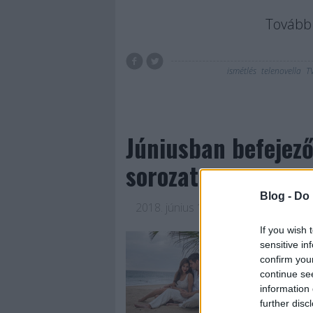
Tovább 
ismétlés
telenovella
T
Júniusban befejező
sorozata
Blog -
Do 
2018. június 19.
-
Jasinka Ádám
If you wish 
Idén év elején, ja
sensitive in
sorozat. Az Álmod
confirm you
telenovella epizódj
continue se
láthatók jelenleg 
information 
lesz a befejező ré
further disc