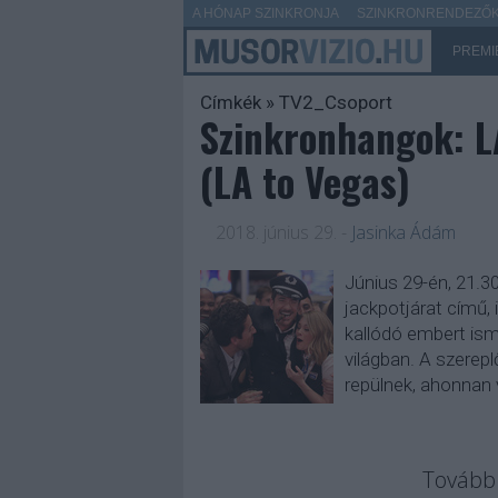
A HÓNAP SZINKRONJA
SZINKRONRENDEZŐK 
PREMI
Címkék
»
TV2_Csoport
Szinkronhangok: LA
(LA to Vegas)
2018. június 29.
-
Jasinka Ádám
Június 29-én, 21.3
jackpotjárat című, 
kallódó embert ism
világban. A szerep
repülnek, ahonnan
Tovább 