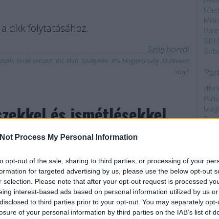
Mahi
Mast
Mikr
a cikk folytatásához.
Pann
SDI 
Szólj hozzá!
Sub
tozás
török sorozat
RTL Klub
Szulejmán
RTL Magyarország
Muhtesem
Par
Yüzyil
dtvn
Puli
zekkel és ismétlésekkel
Magy
Desm
 RTL Klub
Too
Not Process My Personal Information
emT
Cím
to opt-out of the sale, sharing to third parties, or processing of your per
formation for targeted advertising by us, please use the below opt-out s
aján
k este kerül adásba A Fal évadzáró adása. A rá
r selection. Please note that after your opt-out request is processed y
AMC
ig nyári műsorrendre vált az RTL Klub: elindítják
eing interest-based ads based on personal information utilized by us or
amer
ikai sorozatuk befejező szezonját, visszatérnek a
disclosed to third parties prior to your opt-out. You may separately opt-
AXN
örténetekkel folytatódik a szintén sikeres
losure of your personal information by third parties on the IAB’s list of
A Da