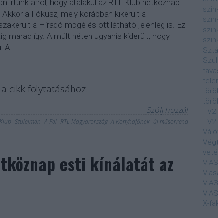
n írtunk arról, hogy átalakul az RTL Klub hétköznap
szin
. Akkor a Fókusz, mely korábban kikerült a
szin
zakerült a Híradó mögé és ott látható jelenleg is. Ez
szin
 marad így. A múlt héten ugyanis kiderült, hogy
szin
ul A…
Sztá
Szul
tava
tele
a cikk folytatásához.
törö
törö
Szólj hozzá!
TV2
Klub
Szulejmán
A Fal
RTL Magyarország
A Konyhafőnök
új műsorrend
TV2 
Váló
Végt
veté
étköznap esti kínálatát az
VIA
Vias
VIA
VIA
X-fa