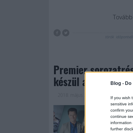
Tovább 
török
időpontvál
Premier sorozatrés
készül a nyárra az
Blog -
Do 
2018. május 29.
-
Jasinka Ádám
If you wish 
sensitive in
Június 8-án, pénte
confirm you
következő héten ped
continue se
legnépszerűbb amer
information 
Válótársak, és új t
further disc