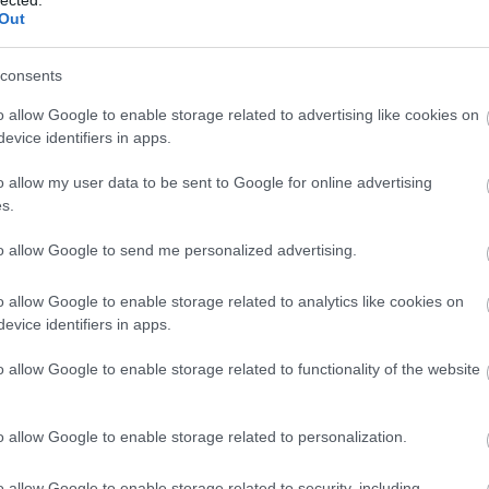
észítésű sorozatot, filmet és dokuműsort kínál
HBO
Out
. A világ számos országában - köztük hazánkban is -
Heti
kínált…
híre
consents
hum
inter
o allow Google to enable storage related to advertising like cookies on
Izau
evice identifiers in apps.
a cikk folytatásához.
játé
kábe
o allow my user data to be sent to Google for online advertising
Szólj hozzá!
kedv
s.
Szulejmán
Netflix
Okan Yalabik
Feriha
The Protector
Cagatay Ulusoy
kvíz
Labo
to allow Google to send me personalized advertising.
m1
M1
tik az RTL Klub vadonatúj
o allow Google to enable storage related to analytics like cookies on
M4 S
evice identifiers in apps.
Mafi
)
magy
o allow Google to enable storage related to functionality of the website
Mast
Mikr
MTV
o allow Google to enable storage related to personalization.
Munk
eg az RTL Klubon március 31-én, szombat este, A mi
műs
ént induló új magyar sorozat, A Tanár első előzetese.
o allow Google to enable storage related to security, including