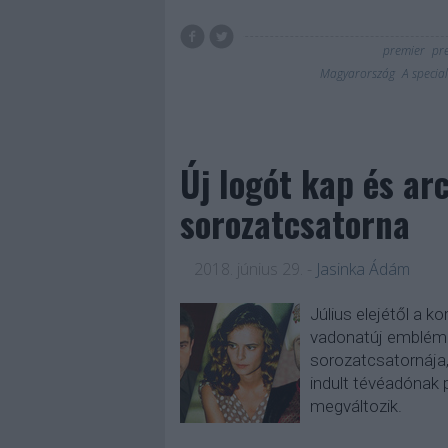
premier
pr
Magyarország
A special
Új logót kap és arc
sorozatcsatorna
2018. június 29.
-
Jasinka Ádám
Július elejétől a k
vadonatúj emblémá
sorozatcsatornája, 
indult tévéadónak p
megváltozik.