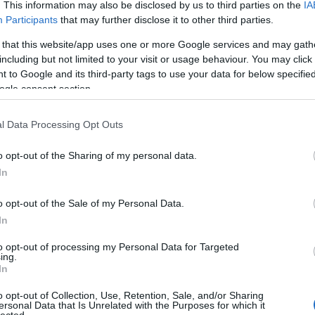
. This information may also be disclosed by us to third parties on the
IA
ity.
A Fa
Participants
that may further disclose it to other third parties.
A ko
A Ko
 that this website/app uses one or more Google services and may gath
A mi 
including but not limited to your visit or usage behaviour. You may click 
a cikk folytatásához.
A sz
 to Google and its third-party tags to use your data for below specifi
Balo
ogle consent section.
Szólj hozzá!
Bará
lub
Castle
Cobra 11
Szulejmán
Halálos fegyver
Válótársak
Keresem a
Cast
l Data Processing Opt Outs
családom
Elif - A szeretet útján
nyári szezon 2018
nyári műsorrend
Come
Cool
o opt-out of the Sharing of my personal data.
Dow
In
Dr. 
jmán sztárjaival készíti
Dun
o opt-out of the Sale of my Personal Data.
előz
t a Netflix
Euro
In
Film
to opt-out of processing my Personal Data for Targeted
forg
ing.
FOX
In
Gund
vezető online tartalomszolgáltatója, amely mára nem
haza
o opt-out of Collection, Use, Retention, Sale, and/or Sharing
satornák és filmgyárak produkcióit, hanem tetemes
ersonal Data that Is Unrelated with the Purposes for which it
HBO
lected.