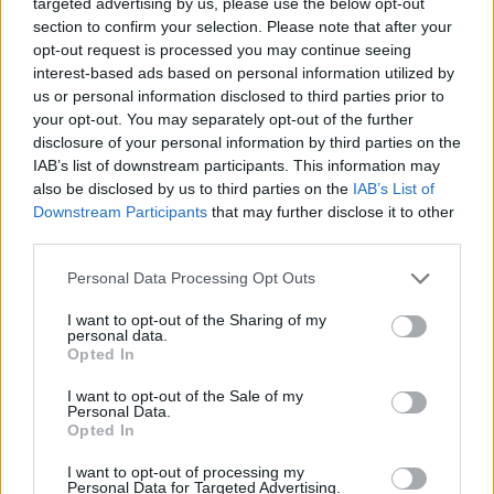
targeted advertising by us, please use the below opt-out
section to confirm your selection. Please note that after your
opt-out request is processed you may continue seeing
interest-based ads based on personal information utilized by
us or personal information disclosed to third parties prior to
your opt-out. You may separately opt-out of the further
disclosure of your personal information by third parties on the
IAB’s list of downstream participants. This information may
also be disclosed by us to third parties on the
IAB’s List of
Downstream Participants
that may further disclose it to other
third parties.
Please note that this website/app uses one or more Google
Personal Data Processing Opt Outs
services and may gather and store information including but
not limited to your visit or usage behaviour. You may click to
I want to opt-out of the Sharing of my
Magyar nézettség: 26. hét -
personal data.
grant or deny consent to Google and its third-party tags to
Opted In
Beváltatlan ígéret marad a Duna
use your data for below specified purposes in below Google
consent section.
I want to opt-out of the Sale of my
török sorozata?
Personal Data.
Opted In
Jasinka Ádám
•
2016. július 04.
61
I want to opt-out of processing my
Personal Data for Targeted Advertising.