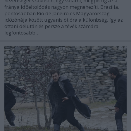
nézettséget szakítson, egy valami, mégpedig az a
fránya időeltolódás nagyon megnehezíti. Brazília,
pontosabban Rio de Janeiro és Magyarország
időzónája között ugyanis öt óra a különbség, így az
ottani délután és persze a tévék számára
legfontosabb…