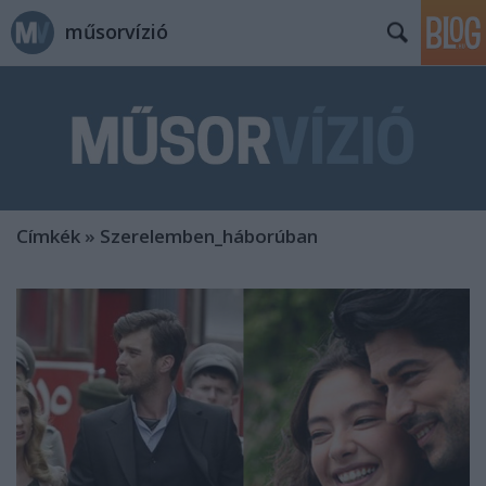
műsorvízió
Címkék
»
Szerelemben_háborúban