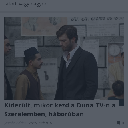
látott, vagy nagyon…
Kiderült, mikor kezd a Duna TV-n a
Szerelemben, háborúban
Jasinka Ádám
•
2016. május 18.
0