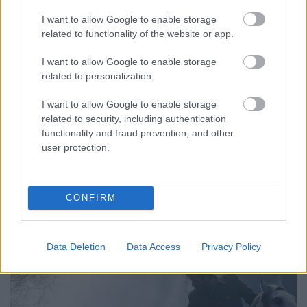
I want to allow Google to enable storage
Magyar nézettség: 23. hét - Foci EB,
related to functionality of the website or app.
török sorozatok és miegymás
I want to allow Google to enable storage
Jasinka Ádám
•
2016. június 16.
0
related to personalization.
I want to allow Google to enable storage
Az előző héten elstartolt a nyár első nagy
related to security, including authentication
sporteseménye, az idén a magyarokat is rendesen
functionality and fraud prevention, and other
lázban tartó Labdarúgó-Európa-bajnokság, amely
user protection.
jó pár hétre meghatározó eleme lesz a nézettségi
tabellának. Az első mérkőzések pedig - ahogyan azt
várni is lehetett - taroltak és főként a 18-49-es
korosztály…
CONFIRM
Data Deletion
Data Access
Privacy Policy