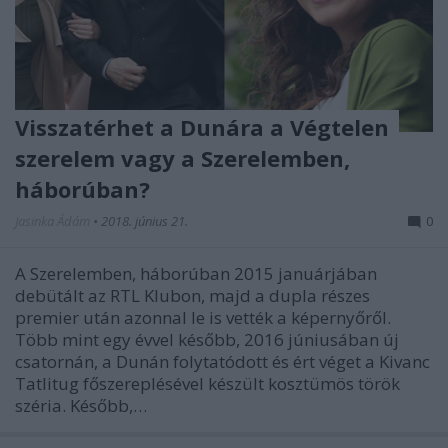
Visszatérhet a Dunára a Végtelen
szerelem vagy a Szerelemben,
háborúban?
Jasinka Ádám
•
2018. június 21.
0
A Szerelemben, háborúban 2015 januárjában
debütált az RTL Klubon, majd a dupla részes
premier után azonnal le is vették a képernyőről.
Több mint egy évvel később, 2016 júniusában új
csatornán, a Dunán folytatódott és ért véget a Kivanc
Tatlitug főszereplésével készült kosztümös török
széria. Később,…