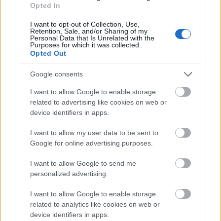
Nagyon úgy néz ki, hogy az RTL Klub
Opted In
programigazgatójának igazán remek érzéke van a
nézettséghez, hiszen anno két rész után vetette le a
I want to opt-out of Collection, Use,
Retention, Sale, and/or Sharing of my
képernyőről azt a Szerelemben, háborúban című
Personal Data that Is Unrelated with the
török drámát, amellyel a Szulejmán keltette
Purposes for which it was collected.
Opted Out
hullámokat szerették volna még tavaly év elején
meglovagolni, és amely…
Google consents
I want to allow Google to enable storage
related to advertising like cookies on web or
device identifiers in apps.
I want to allow my user data to be sent to
Google for online advertising purposes.
I want to allow Google to send me
personalized advertising.
I want to allow Google to enable storage
related to analytics like cookies on web or
device identifiers in apps.