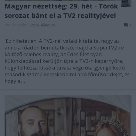
Magyar nézettség: 29. hét - Török
sorozat bánt el a TV2 realityjével
Jasinka Ádám
•
2016. július 25.
1
Ez hihetetlen. A TV2-nél valaki kitalálta, hogy az
anno a főadón bemutatkozó, majd a SuperTV2-re
költöző celebes reality, az Édes Élet nyári
különkiadással kerüljön újra a TV2-n képernyőre,
hogy felhúzza kissé a tavasz vége óta gyengélkedő
második számú kereskedelmi adó főműsoridejét, és
hogy a…