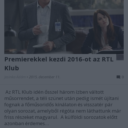
Premierekkel kezdi 2016-ot az RTL
Klub
Jasinka Ádám
•
2015. december 11.
0
Az RTL Klub idén ősszel három ízben váltott
műsorrendet, a téli szünet után pedig ismét újítani
fognak a főműsoridős kínálaton és visszatér pár
olyan sorozat, amelyből régóta nem láthattunk már
friss részeket magyarul. A külföldi sorozatok előtt
azonban érdemes…