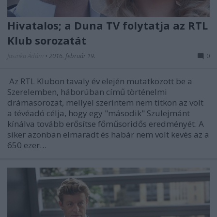
Hivatalos; a Duna TV folytatja az RTL
Klub sorozatát
Jasinka Ádám
•
2016. február 19.
0
Az RTL Klubon tavaly év elején mutatkozott be a
Szerelemben, háborúban című történelmi
drámasorozat, mellyel szerintem nem titkon az volt
a tévéadó célja, hogy egy "második" Szulejmánt
kínálva tovább erősítse főműsoridős eredményét. A
siker azonban elmaradt és habár nem volt kevés az a
650 ezer…