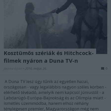
Kosztümös szériák és Hitchcock-
filmek nyáron a Duna TV-n
Jasinka Ádám
•
2016. május 26.
0
A Duna TV lesz úgy tűnik az egyetlen hazai,
országosan - vagy legalábbis nagyon széles körben -
elérhető tévéadó, amelyik nem kapcsol júniustól - a
Labdarúgó-Európa-Bajnokság és az Olimpia miatt -
ismétlés üzemmódba, hanem elhoz néhány
ténylegesen premier, Magyarországon még nem