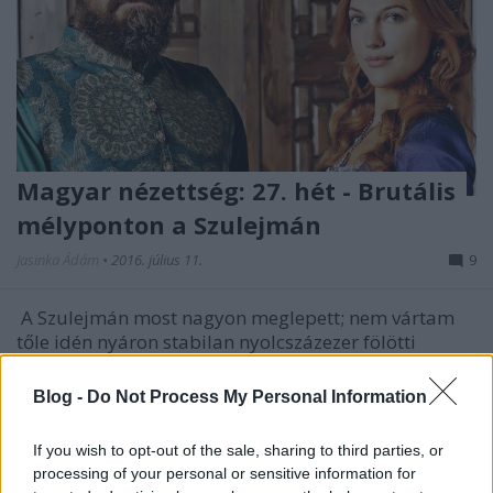
Magyar nézettség: 27. hét - Brutális
mélyponton a Szulejmán
Jasinka Ádám
•
2016. július 11.
9
A Szulejmán most nagyon meglepett; nem vártam
tőle idén nyáron stabilan nyolcszázezer fölötti
nézettséget, de az, hogy sorozatszinten negatív
rekordot állítson be, az tényleg váratlan volt. A
Blog -
Do Not Process My Personal Information
szultán közönségét ugyanis eddig alig befolyásolta
a hőmérséklet, vagy bármi, ami ellene futott, most…
If you wish to opt-out of the sale, sharing to third parties, or
processing of your personal or sensitive information for