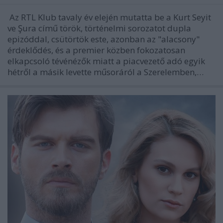
Az RTL Klub tavaly év elején mutatta be a Kurt Seyit
ve Şura című török, történelmi sorozatot dupla
epizóddal, csütörtök este, azonban az "alacsony"
érdeklődés, és a premier közben fokozatosan
elkapcsoló tévénézők miatt a piacvezető adó egyik
hétről a másik levette műsoráról a Szerelemben,…