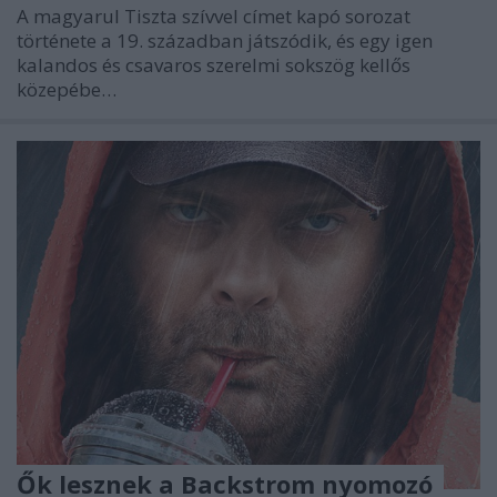
A magyarul Tiszta szívvel címet kapó sorozat
története a 19. században játszódik, és egy igen
kalandos és csavaros szerelmi sokszög kellős
közepébe…
Ők lesznek a Backstrom nyomozó