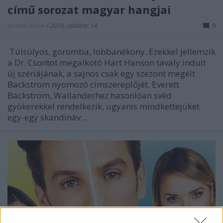
című sorozat magyar hangjai
Jasinka Ádám
•
2016. október 14.
0
Túlsúlyos, goromba, lobbanékony. Ezekkel jellemzik
a Dr. Csontot megalkotó Hart Hanson tavaly indult
új szériájának, a sajnos csak egy szezont megélt
Backstrom nyomozó címszereplőjét. Everett
Backstrom, Wallanderhez hasonlóan svéd
gyökerekkel rendelkezik, ugyanis mindkettejüket
egy-egy skandináv…