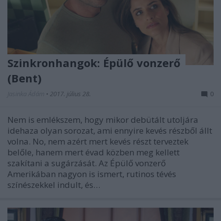
Szinkronhangok: Épülő vonzerő
(Bent)
Jasinka Ádám
•
2017. július 28.
0
Nem is emlékszem, hogy mikor debütált utoljára
idehaza olyan sorozat, ami ennyire kevés részből állt
volna. No, nem azért mert kevés részt terveztek
belőle, hanem mert évad közben meg kellett
szakítani a sugárzását. Az Épülő vonzerő
Amerikában nagyon is ismert, rutinos tévés
színészekkel indult, és…