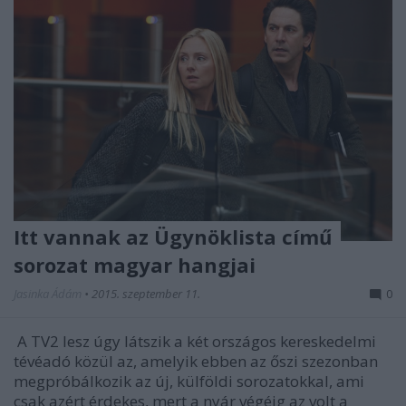
Itt vannak az Ügynöklista című
sorozat magyar hangjai
Jasinka Ádám
•
2015. szeptember 11.
0
A TV2 lesz úgy látszik a két országos kereskedelmi
tévéadó közül az, amelyik ebben az őszi szezonban
megpróbálkozik az új, külföldi sorozatokkal, ami
csak azért érdekes, mert a nyár végéig az volt a