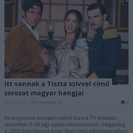
Itt vannak a Tiszta szívvel című
sorozat magyar hangjai
Jasinka Ádám
•
2016. november 02.
0
Az augusztus közepén indult Izaura TV kínálata
november 9-től egy újabb telenovellával, mégpedig
a 2003-ban készült Amor Real című alkotással bővül.