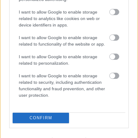
bemutatniuk, ráadásul annyival megbolondítva az
egészet, hogy nem csak a téma, hanem a főszereplők
I want to allow Google to enable storage
magyar hangja is közös. A túlélés ára után ugyanis
related to analytics like cookies on web or
a…
device identifiers in apps.
I want to allow Google to enable storage
related to functionality of the website or app.
I want to allow Google to enable storage
related to personalization.
I want to allow Google to enable storage
related to security, including authentication
functionality and fraud prevention, and other
user protection.
CONFIRM
A 2015-ös év tíz legjobb