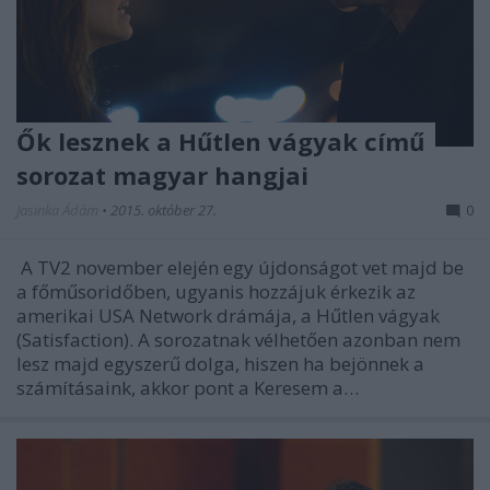
Ők lesznek a Hűtlen vágyak című
sorozat magyar hangjai
Jasinka Ádám
•
2015. október 27.
0
A TV2 november elején egy újdonságot vet majd be
a főműsoridőben, ugyanis hozzájuk érkezik az
amerikai USA Network drámája, a Hűtlen vágyak
(Satisfaction). A sorozatnak vélhetően azonban nem
lesz majd egyszerű dolga, hiszen ha bejönnek a
számításaink, akkor pont a Keresem a…