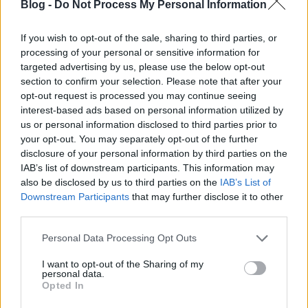
Blog -
Do Not Process My Personal Information
If you wish to opt-out of the sale, sharing to third parties, or
processing of your personal or sensitive information for
targeted advertising by us, please use the below opt-out
section to confirm your selection. Please note that after your
Ők lesznek az Éld az életem! című
opt-out request is processed you may continue seeing
interest-based ads based on personal information utilized by
sorozat magyar hangjai
us or personal information disclosed to third parties prior to
your opt-out. You may separately opt-out of the further
Jasinka Ádám
•
2016. augusztus 14.
0
disclosure of your personal information by third parties on the
IAB’s list of downstream participants. This information may
Az Izaura TV negyedik új produkciója az augusztus
also be disclosed by us to third parties on the
IAB’s List of
15-én bemutatkozó, majd hétköznap délutánonként
Downstream Participants
that may further disclose it to other
jelentkező Éld az életem! című telenovella lesz,
third parties.
melynek főszereplőjét (főszereplőit) alakító Eugenio
Please note that this website/app uses one or more Google
Sillert a latin-amerikai produkciók rajongói
Personal Data Processing Opt Outs
services and may gather and store information including but
szerintem már nagyon jól ismernek. A mexikói…
not limited to your visit or usage behaviour. You may click to
I want to opt-out of the Sharing of my
personal data.
grant or deny consent to Google and its third-party tags to
Opted In
use your data for below specified purposes in below Google
consent section.