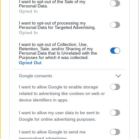
I want to opt-out of the Sale of my
Personal Data.
Opted In
I want to opt-out of processing my
Personal Data for Targeted Advertising.
Opted In
I want to opt-out of Collection, Use,
Retention, Sale, and/or Sharing of my
Personal Data that Is Unrelated with the
Purposes for which it was collected.
Opted Out
Google consents
Ők lesznek a Tyrant - A vér kötelez
I want to allow Google to enable storage
című sorozat magyar hangjai
related to advertising like cookies on web or
device identifiers in apps.
Jasinka Ádám
•
2016. május 19.
0
I want to allow my user data to be sent to
Google for online advertising purposes.
A TV2-nél ha szándékos volt, ha véletlen, de sikerül
közel egymás után két hasonló, terroristás, részben
I want to allow Google to send me
arab nyelvű területen játszódó történetet
personalized advertising.