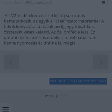
Jasinka Ádám
•
2015. augusztus 25.
0
A TV2-n idén kora ősszel két új sorozat is
bemutatkozik; az egyik a "csak" csatornapremier A
titkok könyvtára, a másik pedig egy misztikus,
összeesküvéses kaland, Az ősi prófécia lesz. Ez
utóbbi főként azért is érdekes, mivel habár van
benne nyomozás és dráma is, mégis…
SÜTI BEÁLLÍTÁSOK MÓDOSÍTÁSA
mobil
|
teljes