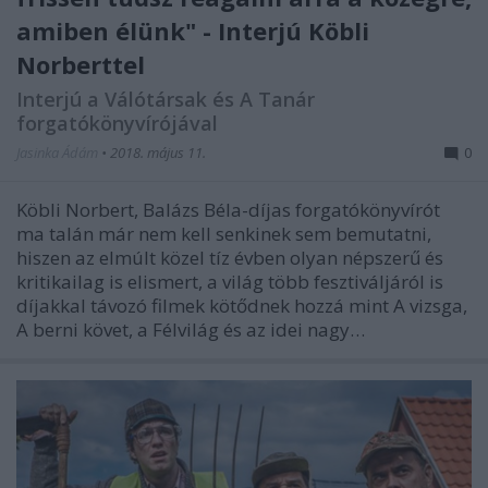
amiben élünk" - Interjú Köbli
Norberttel
Interjú a Válótársak és A Tanár
forgatókönyvírójával
Jasinka Ádám
•
2018. május 11.
0
Köbli Norbert, Balázs Béla-díjas forgatókönyvírót
ma talán már nem kell senkinek sem bemutatni,
hiszen az elmúlt közel tíz évben olyan népszerű és
kritikailag is elismert, a világ több fesztiváljáról is
díjakkal távozó filmek kötődnek hozzá mint A vizsga,
A berni követ, a Félvilág és az idei nagy…