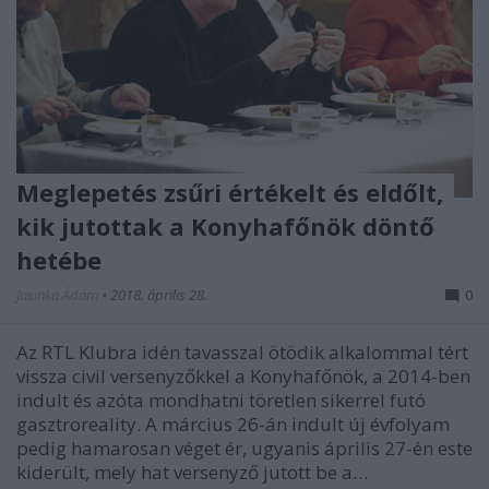
Meglepetés zsűri értékelt és eldőlt,
kik jutottak a Konyhafőnök döntő
hetébe
Jasinka Ádám
•
2018. április 28.
0
Az RTL Klubra idén tavasszal ötödik alkalommal tért
vissza civil versenyzőkkel a Konyhafőnök, a 2014-ben
indult és azóta mondhatni töretlen sikerrel futó
gasztroreality. A március 26-án indult új évfolyam
pedig hamarosan véget ér, ugyanis április 27-én este
kiderült, mely hat versenyző jutott be a…