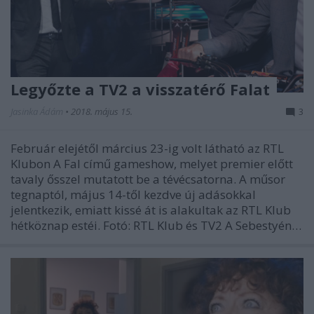
Legyőzte a TV2 a visszatérő Falat
Jasinka Ádám
•
2018. május 15.
3
Február elejétől március 23-ig volt látható az RTL
Klubon A Fal című gameshow, melyet premier előtt
tavaly ősszel mutatott be a tévécsatorna. A műsor
tegnaptól, május 14-től kezdve új adásokkal
jelentkezik, emiatt kissé át is alakultak az RTL Klub
hétköznap estéi. Fotó: RTL Klub és TV2 A Sebestyén…