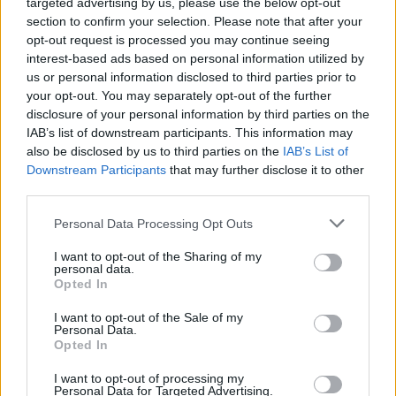
targeted advertising by us, please use the below opt-out
section to confirm your selection. Please note that after your
opt-out request is processed you may continue seeing
interest-based ads based on personal information utilized by
us or personal information disclosed to third parties prior to
your opt-out. You may separately opt-out of the further
disclosure of your personal information by third parties on the
IAB’s list of downstream participants. This information may
also be disclosed by us to third parties on the
IAB’s List of
Downstream Participants
that may further disclose it to other
third parties.
Please note that this website/app uses one or more Google
Personal Data Processing Opt Outs
services and may gather and store information including but
not limited to your visit or usage behaviour. You may click to
I want to opt-out of the Sharing of my
personal data.
grant or deny consent to Google and its third-party tags to
Opted In
use your data for below specified purposes in below Google
Indul a Konyhafőnök Szuperdöntő
consent section.
I want to opt-out of the Sale of my
(videó)
Personal Data.
Opted In
Jasinka Ádám
•
2018. május 07.
0
I want to opt-out of processing my
Personal Data for Targeted Advertising.