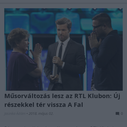
Műsorváltozás lesz az RTL Klubon: Új
részekkel tér vissza A Fal
Jasinka Ádám
•
2018. május 02.
0