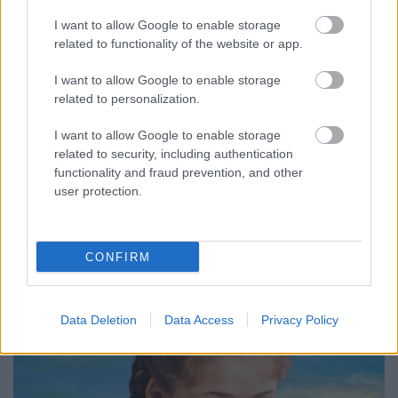
Két rész után ismét eltünteti a Cobra
I want to allow Google to enable storage
related to functionality of the website or app.
11-et az RTL Klub
Jasinka Ádám
•
2018. május 03.
1
I want to allow Google to enable storage
related to personalization.
A Cobra 11 egykoron az RTL Klub legnézettebb
I want to allow Google to enable storage
külföldi sorozata volt, mely hétről hétre több mint
related to security, including authentication
egymillió nézőt ültetett a képernyők elé, azonban ma
functionality and fraud prevention, and other
már nem hogy a hazai gyártású heti szériákkal, de a
user protection.
többi import tartalommal sem tudja felvenni a
versenyt. Fotó: RTL Klub Hosszú kihagyás után…
CONFIRM
Data Deletion
Data Access
Privacy Policy