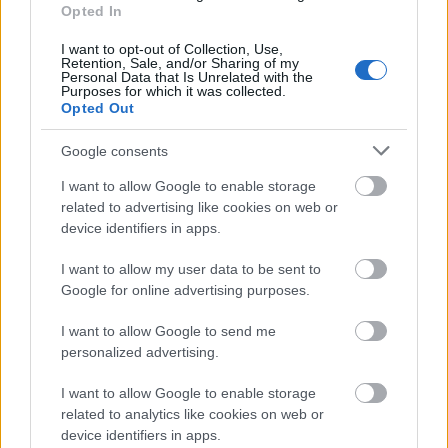
Május 4-én este Böröcz Zsófia győzelmével ért véget
Opted In
az ötödik olyan Konyhafőnök évad, melyben nem
I want to opt-out of Collection, Use,
ismert emberek és nem is gyerekek mérték össze
Retention, Sale, and/or Sharing of my
főzőtudásukat. Fotó: RTL Klub A műsor azonban az
Personal Data that Is Unrelated with the
Purposes for which it was collected.
évadfinálé után még nem vonul pihenőre, ugyanis
Opted Out
egy extra hét keretében a korábbi etapok kiesett…
Google consents
I want to allow Google to enable storage
related to advertising like cookies on web or
device identifiers in apps.
I want to allow my user data to be sent to
Google for online advertising purposes.
I want to allow Google to send me
personalized advertising.
I want to allow Google to enable storage
related to analytics like cookies on web or
device identifiers in apps.