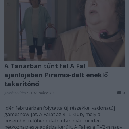
A Tanárban tűnt fel A Fal
ajánlójában Piramis-dalt éneklő
takarítónő
Jasinka Ádám
•
2018. május 13.
0
Idén februárban folytatta új részekkel vadonatúj
gameshow-ját, A Falat az RTL Klub, mely a
novemberi előbemutató után már minden
hétköznap este adásba került. A Fal és a TV2-n nagy