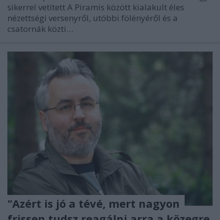
sikerrel vetített A Piramis között kialakult éles
nézettségi versenyről, utóbbi fölényéről és a
csatornák közti…
"Azért is jó a tévé, mert nagyon
frissen tudsz reagálni arra a közegre,