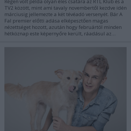
Régen volt példa olyan éles csatára az RTL Klub és a
TV2 között, mint ami tavaly novembertől kezdve idén
márciusig jellemezte a két tévéadó versenyét. Bár A
Fal premier előtti adása elképesztően magas
nézettséget hozott, azután hogy februártól minden
hétköznap este képernyőre került, ráadásul az…