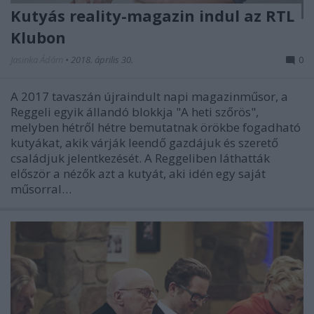
Kutyás reality-magazin indul az RTL
Klubon
Jasinka Ádám
•
2018. április 30.
0
A 2017 tavaszán újraindult napi magazinműsor, a
Reggeli egyik állandó blokkja "A heti szőrös",
melyben hétről hétre bemutatnak örökbe fogadható
kutyákat, akik várják leendő gazdájuk és szerető
családjuk jelentkezését. A Reggeliben láthatták
először a nézők azt a kutyát, aki idén egy saját
műsorral…