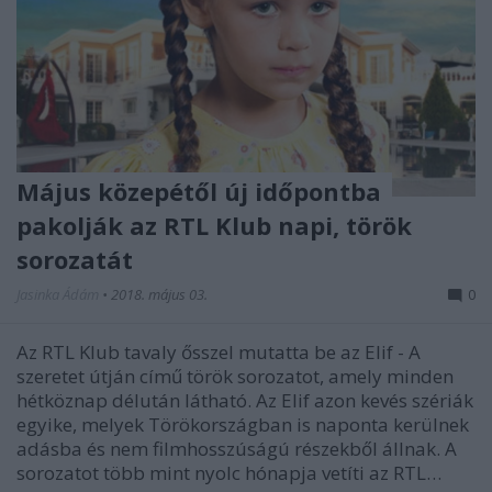
Május közepétől új időpontba
pakolják az RTL Klub napi, török
sorozatát
Jasinka Ádám
•
2018. május 03.
0
Az RTL Klub tavaly ősszel mutatta be az Elif - A
szeretet útján című török sorozatot, amely minden
hétköznap délután látható. Az Elif azon kevés szériák
egyike, melyek Törökországban is naponta kerülnek
adásba és nem filmhosszúságú részekből állnak. A
sorozatot több mint nyolc hónapja vetíti az RTL…