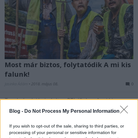
Most már biztos, folytatódik A mi kis
falunk!
Jasinka Ádám
•
2018. május 08.
0
Tavaly év elején indult az RTL Klubon A mi kis
falunk, amely egy csapásra az ország legnézettebb
Blog -
Do Not Process My Personal Information
tévésorozata lett. Sokak örömére idén februárban
megérkezett a széria második évada, mely már nem
If you wish to opt-out of the sale, sharing to third parties, or
csütörtök, hanem szombat esténként volt látható, és
processing of your personal or sensitive information for
a nézettsége felülmúlta a roppant sikeres első…