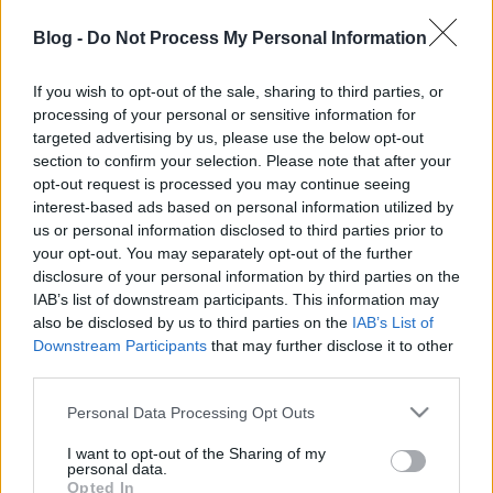
Blog -
Do Not Process My Personal Information
If you wish to opt-out of the sale, sharing to third parties, or
processing of your personal or sensitive information for
X-Faktor 2017: Ezeken a helyszíneken
targeted advertising by us, please use the below opt-out
section to confirm your selection. Please note that after your
lesz meghallgatás
opt-out request is processed you may continue seeing
interest-based ads based on personal information utilized by
Szabó Dániel Szada
•
2017. február 25.
0
us or personal information disclosed to third parties prior to
your opt-out. You may separately opt-out of the further
Már ezen a hétvégén megkezdődnek a
disclosure of your personal information by third parties on the
meghallgatások az X-Faktor 2017-hez, így aki érez
IAB’s list of downstream participants. This information may
magában elég spirituszt ahhoz, hogy megmutassa
also be disclosed by us to third parties on the
IAB’s List of
magát és vélt, vagy valós tehetségét az RTL Klub
Downstream Participants
that may further disclose it to other
népszerű tehetségkutatójában, az mindenképpen
third parties.
kattintson tovább, ugyanis kiderült, hogy milyen
Please note that this website/app uses one or more Google
városokban és…
Personal Data Processing Opt Outs
services and may gather and store information including but
not limited to your visit or usage behaviour. You may click to
I want to opt-out of the Sharing of my
personal data.
grant or deny consent to Google and its third-party tags to
Opted In