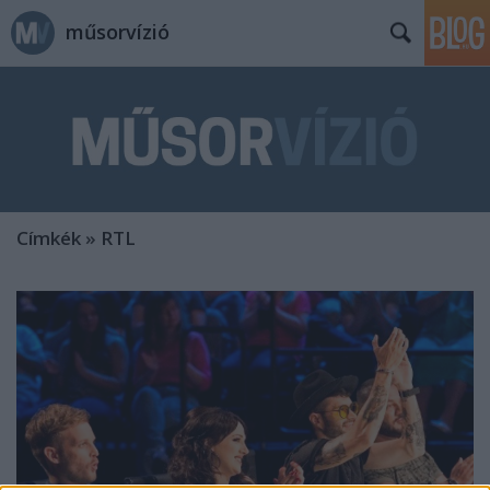
műsorvízió
Címkék
»
RTL