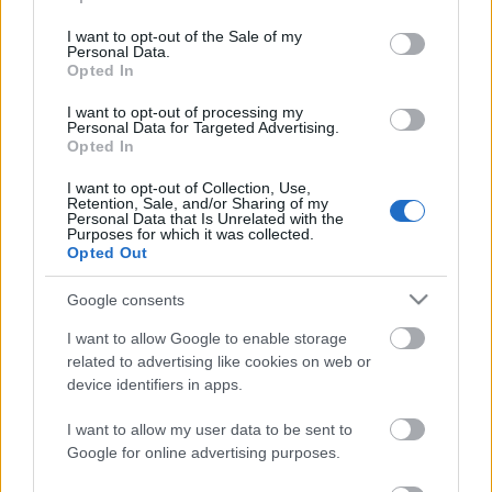
use your data for below specified purposes in below Google
consent section.
I want to opt-out of the Sale of my
Personal Data.
Opted In
I want to opt-out of processing my
Personal Data for Targeted Advertising.
Opted In
I want to opt-out of Collection, Use,
Retention, Sale, and/or Sharing of my
Personal Data that Is Unrelated with the
Purposes for which it was collected.
Opted Out
Google consents
Deutschland '83 - A németek tudják,
milyen a jó kémdráma
I want to allow Google to enable storage
related to advertising like cookies on web or
Jasinka Ádám
•
2016. április 04.
6
device identifiers in apps.
I want to allow my user data to be sent to
Nagyon ritkán jutnak el a magyar tévékre a nem
Google for online advertising purposes.
szappanos, komolyabb témát érintő, nem egyszer
egész évadokon átívelő történettel rendelkező