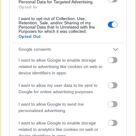
és több kábeladó is rengeteg premierrel, hazai és
Personal Data for Targeted Advertising.
külföldi újdonságokkal készül a reklámozóknak
Opted In
legfontosabb idényre, az őszre. Az országosan
I want to opt-out of Collection, Use,
fogható közmédia azonban egyelőre nem nagyon
Retention, Sale, and/or Sharing of my
fedte még fel a lapjait és a most megismertek
Personal Data that Is Unrelated with the
Purposes for which it was collected.
alapján az eddig…
Opted Out
Google consents
I want to allow Google to enable storage
related to advertising like cookies on web or
device identifiers in apps.
I want to allow my user data to be sent to
Google for online advertising purposes.
I want to allow Google to send me
personalized advertising.
I want to allow Google to enable storage
related to analytics like cookies on web or
device identifiers in apps.