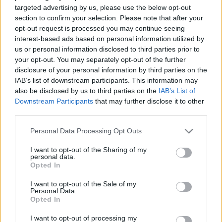
targeted advertising by us, please use the below opt-out
section to confirm your selection. Please note that after your
opt-out request is processed you may continue seeing
interest-based ads based on personal information utilized by
us or personal information disclosed to third parties prior to
your opt-out. You may separately opt-out of the further
disclosure of your personal information by third parties on the
IAB’s list of downstream participants. This information may
also be disclosed by us to third parties on the
IAB’s List of
Downstream Participants
that may further disclose it to other
third parties.
Please note that this website/app uses one or more Google
Personal Data Processing Opt Outs
services and may gather and store information including but
not limited to your visit or usage behaviour. You may click to
I want to opt-out of the Sharing of my
Ismét új ember érkezik a köztévé
personal data.
grant or deny consent to Google and its third-party tags to
Opted In
vetélkedőjébe
use your data for below specified purposes in below Google
consent section.
I want to opt-out of the Sale of my
Jasinka Ádám
•
2017. augusztus 27.
0
Personal Data.
Opted In
A két legnagyobb hazai kereskedelmi tévécsatorna
I want to opt-out of processing my