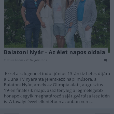
Balatoni Nyár - Az élet napos oldala
Jasinka Ádám
•
2016. június 03.
0
Ezzel a szlogennel indul június 13-án tíz hetes útjára
a Duna TV nyaranta jelentkező napi műsora, a
Balatoni Nyár, amely az Olimpia alatt, augusztus
19-én finálézik majd, azaz tényleg a legmelegebb
hónapok egyik meghatározó saját gyártása lesz idén
is. A tavalyi évvel ellentétben azonban nem…