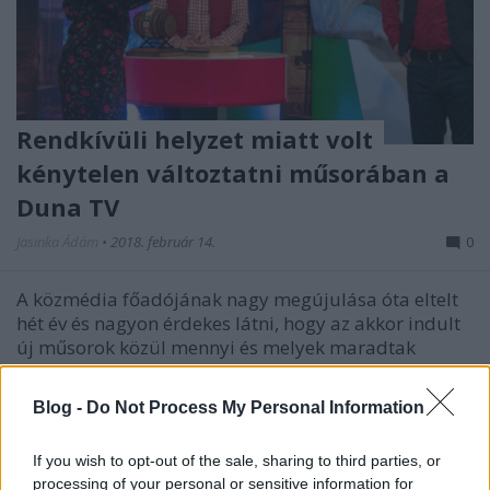
Rendkívüli helyzet miatt volt
kénytelen változtatni műsorában a
Duna TV
Jasinka Ádám
•
2018. február 14.
0
A közmédia főadójának nagy megújulása óta eltelt
hét év és nagyon érdekes látni, hogy az akkor indult
új műsorok közül mennyi és melyek maradtak
talpon. Véget ért többek között a Hacktion és a
Munkaügyek, de nem látható már a Maradj talpon!
Blog -
Do Not Process My Personal Information
sem. Ellenben még mindig képernyőn van, és
népszerű a…
If you wish to opt-out of the sale, sharing to third parties, or
processing of your personal or sensitive information for