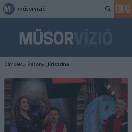
műsorvízió
Címkék
»
Rátonyi_Krisztina