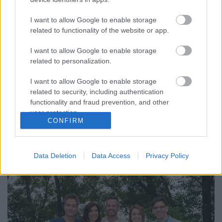
Ő váltja Gundel Takács Gábort az
I want to allow Google to enable storage
Eurovíziós Dalfesztivál
related to functionality of the website or app.
közvetítésében (frissítve!)
I want to allow Google to enable storage
Jasinka Ádám
•
2017. március 08.
0
related to personalization.
Azzal, hogy Gundel Takács Gábor nemrégiben
I want to allow Google to enable storage
felmondott az MTVA-nál nem csak a Maradj talpon!
related to security, including authentication
műsorvezetői pozíciója, de bizony az Eurovíziós
functionality and fraud prevention, and other
user protection.
Dalfesztivál közvetítői széke is megüresedett. A múlt
CONFIRM
héten bejelentették, hogy a Dunán naponta
jelentkező vetélkedőt március 13-tól Héder Barna
viszi tovább,…
Data Deletion
Data Access
Privacy Policy