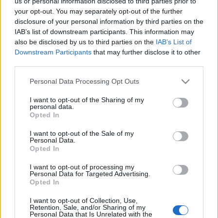
us or personal information disclosed to third parties prior to
your opt-out. You may separately opt-out of the further
disclosure of your personal information by third parties on the
IAB’s list of downstream participants. This information may
also be disclosed by us to third parties on the
IAB’s List of
Downstream Participants
that may further disclose it to other
Kiderült, ki váltja Gönczi Gábort a
third parties.
Fókuszban
Please note that this website/app uses one or more Google
Personal Data Processing Opt Outs
services and may gather and store information including but
Jasinka Ádám
•
2016. március 24.
0
not limited to your visit or usage behaviour. You may click to
I want to opt-out of the Sharing of my
personal data.
grant or deny consent to Google and its third-party tags to
Opted In
A legutóbb, derült égből villámcsapásként jött a hír,
use your data for below specified purposes in below Google
hogy az RTL Klub egyik alap képernyősének számító,
consent section.
I want to opt-out of the Sale of my
a tévéadónál több mint tíz éve dolgozó Gönczi Gábor
Personal Data.
Opted In
átigazol a TV2-höz, ráadásul nem is akármelyik
műsorba, hanem az adó legnézettebb napi saját
I want to opt-out of processing my
gyártásába, a Tényekbe. A Fókusz rutinos…
Personal Data for Targeted Advertising.
Opted In
Máté Kriszta, Oroszlán Szonja és
I want to opt-out of Collection, Use,
Retention, Sale, and/or Sharing of my
Friderikusz is az RTL2-n
Personal Data that Is Unrelated with the