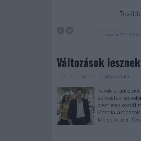
Tovább 
szinkron
TV2
TV2 Cs
Változások lesznek
2017. április 08.
-
Jasinka Ádám
Tavaly augusztusba
sorozatok kedvelői
premierek között m
Victoria, a rabszo
Meryem Uzerli fősz