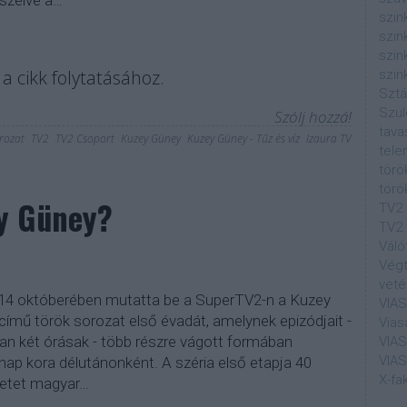
szélve a…
szin
szin
szin
a cikk folytatásához.
szin
Sztá
Szul
Szólj hozzá!
tava
rozat
TV2
TV2 Csoport
Kuzey Güney
Kuzey Güney - Tűz és víz
Izaura TV
tele
törö
törö
ey Güney?
TV2
TV2 
Váló
Végt
veté
4 októberében mutatta be a SuperTV2-n a Kuzey
VIA
 című török sorozat első évadát, amelynek epizódjait -
Vias
an két órásak - több részre vágott formában
VIA
VIA
ap kora délutánonként. A széria első etapja 40
X-fa
énetet magyar…