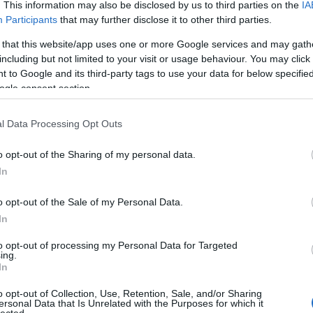
. This information may also be disclosed by us to third parties on the
IA
A Fa
Participants
that may further disclose it to other third parties.
A ko
a cikk folytatásához.
A Ko
 that this website/app uses one or more Google services and may gath
A mi 
including but not limited to your visit or usage behaviour. You may click 
Szólj hozzá!
A sz
 to Google and its third-party tags to use your data for below specifi
ulejmán
Az Álmosvölgy legendája
Ítélet
Kuzey Güney - Tűz és víz
Megtört
Balo
ogle consent section.
szívek
szinkroninfó
Hürrem
Bará
Cast
l Data Processing Opt Outs
Come
Cool
atódik a Kuzey Güney - Tűz
o opt-out of the Sharing of my personal data.
Dow
In
Dr. 
Dun
o opt-out of the Sale of my Personal Data.
előz
Euro
In
Film
to opt-out of processing my Personal Data for Targeted
forg
011 és 2013 között futott sorozat, a Kuzey Güney -
ing.
FOX
In
s, sokszor megszakított hazai pályafutásáról már
Gund
 legutóbb pont az Izaura TV indulása kapcsán. Még
haza
o opt-out of Collection, Use, Retention, Sale, and/or Sharing
 választ kaptam a TV2-től, hogy a Kuzey Güney az
ersonal Data that Is Unrelated with the Purposes for which it
HBO
lected.