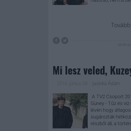
hasonló, nem is be
Tovább 
török so
Mi lesz veled, Kuz
2016. június 06.
-
Jasinka Ádám
A TV2 Csoport 201
Güney - Tűz és víz
lévén hogy átlagos
sugározták hétközn
részből áll, a tört