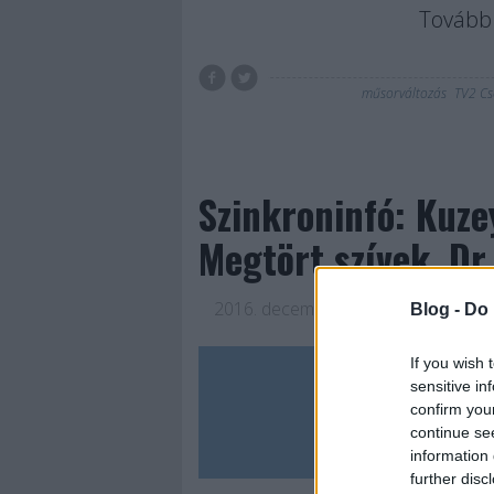
Tovább 
műsorváltozás
TV2 Cs
Szinkroninfó: Kuzey
Megtört szívek, Dr.
2016. december 14.
-
Jasinka Ádám
Blog -
Do 
Kuzey Güney - Tűz 
If you wish 
fináléja után magya
sensitive in
Mivel az új évad m
confirm you
continue se
most forgatják, így
information 
valakinek le kell…
further disc