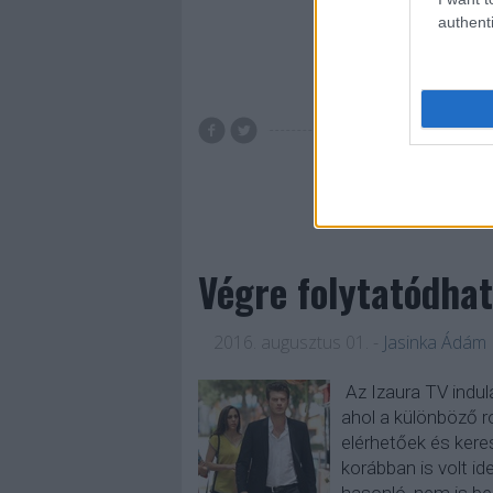
authenti
Tovább 
TV2
TV2 Csoport
Mar
Veronica a rabszol
Végre folytatódhat
2016. augusztus 01.
-
Jasinka Ádám
Az Izaura TV indulá
ahol a különböző 
elérhetőek és ker
korábban is volt i