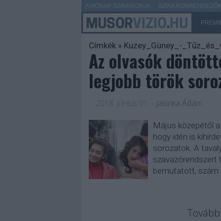
A HÓNAP SZINKRONJA
SZINKRONRENDEZŐK 
PREMI
Címkék
»
Kuzey_Güney_-_Tűz_és_v
Az olvasók döntött
legjobb török soro
2018. június 01.
-
Jasinka Ádám
Május közepétől a 
hogy idén is kihird
sorozatok. A tavaly
szavazórendszert 
bemutatott, szám 
Tovább 