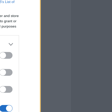
B’s List of
l
nyhafőnök
nyhafőnök
er and store
kis falunk
to grant or
ultána
ed purposes
g Mix
tok közt
le
dy Central
 TV
nton Abbey
Csont
a TV
etes
víziós Dalfesztivál
Box
atás
el Takács Gábor
i sorozat