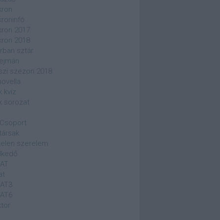
kron
kroninfó
kron 2017
kron 2018
rban sztár
ejmán
szi szezon 2018
novella
k kvíz
k sorozat
Csoport
társak
elen szerelem
lkedő
SAT
at
SAT3
SAT6
ktor