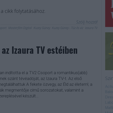
a cikk folytatásához.
Szólj hozzá!
oport
Masterfilm Digital
Kuzey Güney
Kuzey Güney - Tűz és víz
Izaura TV
 az Izaura TV estéiben
n indította el a TV2 Csoport a romantikus(abb)
Szi
nek szánt tévéadóját, az Izaura TV-t. Az első
egtalálhattuk A fekete özvegy, az Éld az életem!, a
Acti
lgák megmentője című sorozatokat, valamint a
Balo
ereplésével készült…
Dire
Labo
Mafi