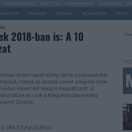
- INTERJÚSOROZAT
NÉZETTSÉG
SZINKRONPASIK
DESZKAVÍZIÓ
EL
ERNAPTÁR
SZINKRON
INTERJÚK
BESZÁMOLÓK
NAPLÓ
íz
ek 2018-ban is: A 10
zat
Leg
hónap utolsó napján éjfélig vártuk a szavazatokat,
ethessük, melyek az olvasók szerint a legjobb török
i évhez képest két dolog is megváltozott: új
használtunk és csak a Magyarországon eddig
szerint 23 török…
a cikk folytatásához.