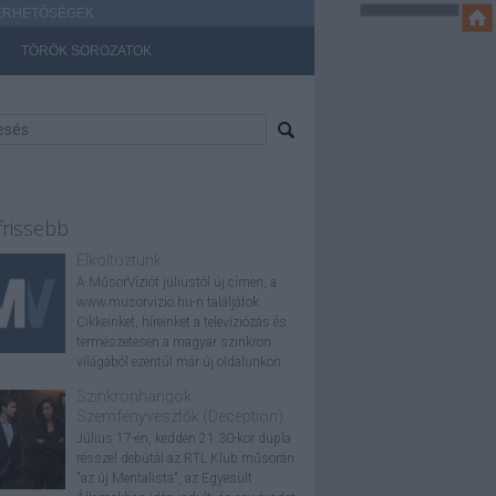
ÉRHETŐSÉGEK
TÖRÖK SOROZATOK
frissebb
Elköltöztünk
A MűsorVíziót júliustól új címen, a
www.musorvizio.hu-n találjátok.
Cikkeinket, híreinket a televíziózás és
természetesen a magyar szinkron
világából ezentúl már új oldalunkon...
Szinkronhangok:
Szemfényvesztők (Deception)
Július 17-én, kedden 21.30-kor dupla
résszel debütál az RTL Klub műsorán
"az új Mentalista", az Egyesült