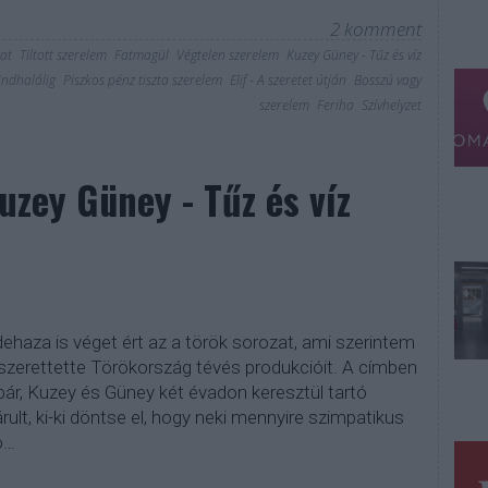
2
komment
at
Tiltott szerelem
Fatmagül
Végtelen szerelem
Kuzey Güney - Tűz és víz
indhalálig
Piszkos pénz tiszta szerelem
Elif - A szeretet útján
Bosszú vagy
szerelem
Feriha
Szívhelyzet
zey Güney - Tűz és víz
idehaza is véget ért az a török sorozat, ami szerintem
zerettette Törökország tévés produkcióit. A címben
rpár, Kuzey és Güney két évadon keresztül tartó
árult, ki-ki döntse el, hogy neki mennyire szimpatikus
o…