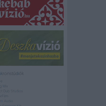
nkronstúdiók
ve
g Mix
ct Dub Studios
rFilm
lm Audio