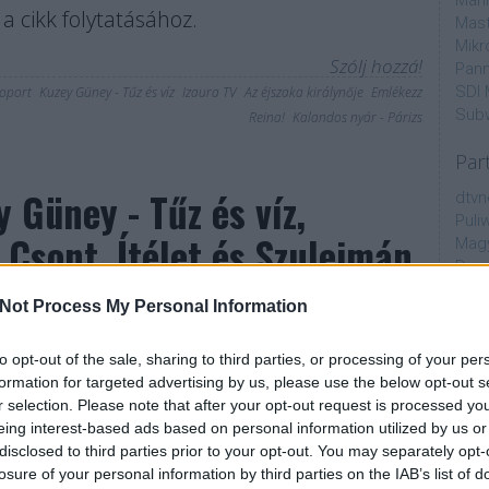
Mahi
a cikk folytatásához.
Mast
Mikr
Szólj hozzá!
Pann
SDI 
oport
Kuzey Güney - Tűz és víz
Izaura TV
Az éjszaka királynője
Emlékezz
Sub
Reina!
Kalandos nyár - Párizs
Par
 Güney - Tűz és víz,
dtvn
Puli
 Csont, Ítélet és Szulejmán
Magy
Desm
Too
Not Process My Personal Information
emT
és víz December 20-án, jó pár hónappal az első évad
Cím
to opt-out of the sale, sharing to third parties, or processing of your per
rul is folytatódik a török szerelmespár története.
formation for targeted advertising by us, please use the below opt-out s
aján
agyar változatát nem rögtön az első után, hanem
r selection. Please note that after your opt-out request is processed y
AMC
eing interest-based ads based on personal information utilized by us or
 ilyenkor, a hosszú kihagyás miatt előfordulhat, hogy
amer
disclosed to third parties prior to your opt-out. You may separately opt-
AXN
losure of your personal information by third parties on the IAB’s list of
A Da