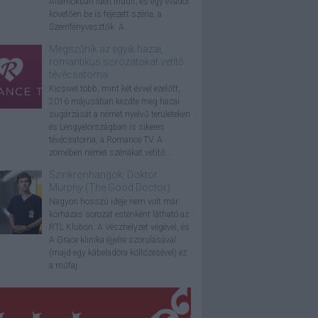
Államokban idén indult, és egy évadot
követően be is fejezett széria, a
Szemfényvesztők. A...
Megszűnik az egyik hazai,
romantikus sorozatokat vetítő
tévécsatorna
Kicsivel több, mint két évvel ezelőtt,
2016 májusában kezdte meg hazai
sugárzását a német nyelvű területeken
és Lengyelországban is sikeres
tévécsatorna, a Romance TV. A
zömében német szériákat vetítő...
Szinkronhangok: Doktor
Murphy (The Good Doctor)
Nagyon hosszú ideje nem volt már
kórházas sorozat esténként látható az
RTL Klubon. A Vészhelyzet végével, és
A Grace klinika éjjelre szorulásával
(majd egy kábeladóra költözésével) ez
a műfaj...