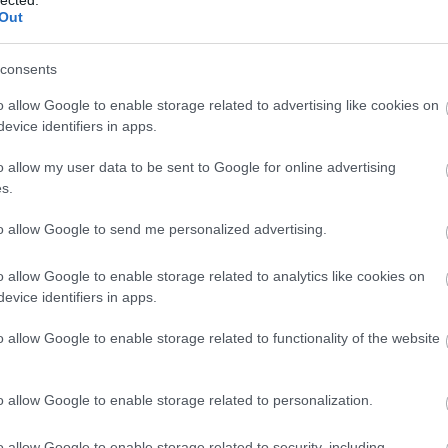
se után…
HBO
Out
Heti
híre
consents
hum
a cikk folytatásához.
inter
o allow Google to enable storage related to advertising like cookies on
Izau
evice identifiers in apps.
Szólj hozzá!
játé
ök sorozat
TV2 Csoport
Kuzey Güney
Kuzey Güney - Tűz és víz
Izaura TV
kábe
o allow my user data to be sent to Google for online advertising
kedv
s.
kvíz
Labo
kkal indul az Izaura TV
to allow Google to send me personalized advertising.
M1
m1
o allow Google to enable storage related to analytics like cookies on
M4 S
evice identifiers in apps.
Mafi
magy
ett új adói közül valamiért az Izaura TV első
o allow Google to enable storage related to functionality of the website
Mast
t vártam a leginkább, és talán emiatt, a felfokozott
Mikr
t érzem kissé csalódásnak ezt a felhozatalt.
MTV
o allow Google to enable storage related to personalization.
elegondolni abba, hogy ezeket a műsorokat elsőre
Munk
 ember fogja…
műs
o allow Google to enable storage related to security, including