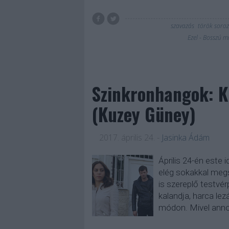
szavazás
török soroz
Ezel - Bosszú m
Szinkronhangok: Ku
(Kuzey Güney)
2017. április 24.
-
Jasinka Ádám
Április 24-én este 
elég sokakkal megs
is szereplő testvé
kalandja, harca lez
módon. Mivel ann