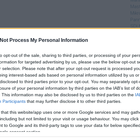
Mahi
Mast
Mikr
Pann
SDI 
Sub
Not Process My Personal Information
Par
to opt-out of the sale, sharing to third parties, or processing of your per
dtvn
formation for targeted advertising by us, please use the below opt-out s
Puli
r selection. Please note that after your opt-out request is processed y
Magy
eing interest-based ads based on personal information utilized by us or
Desm
disclosed to third parties prior to your opt-out. You may separately opt-
Too
losure of your personal information by third parties on the IAB’s list of
emT
. This information may also be disclosed by us to third parties on the
IA
Participants
that may further disclose it to other third parties.
Cím
 that this website/app uses one or more Google services and may gath
aján
including but not limited to your visit or usage behaviour. You may click 
AMC
 to Google and its third-party tags to use your data for below specifi
amer
ogle consent section.
AXN
A Da