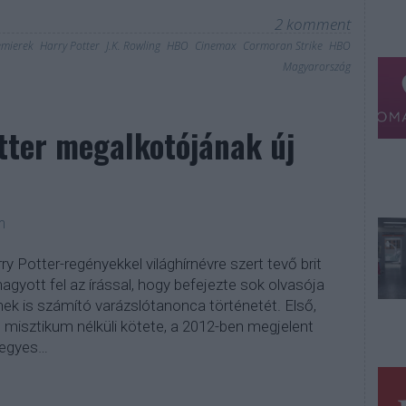
2
komment
emierek
Harry Potter
J.K. Rowling
HBO
Cinemax
Cormoran Strike
HBO
Magyarország
tter megalkotójának új
m
ry Potter-regényekkel világhírnévre szert tevő brit
agyott fel az írással, hogy befejezte sok olvasója
k is számító varázslótanonca történetét. Első,
, misztikum nélküli kötete, a 2012-ben megjelent
vegyes…