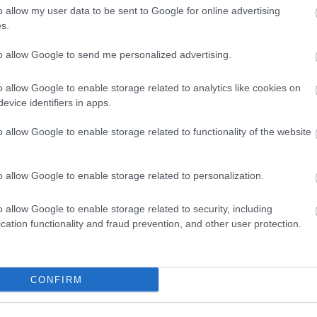
HBO
o allow my user data to be sent to Google for online advertising
Heti
s.
híre
hum
to allow Google to send me personalized advertising.
inter
Izau
o allow Google to enable storage related to analytics like cookies on
játé
evice identifiers in apps.
kábe
kedv
o allow Google to enable storage related to functionality of the website
kvíz
Labo
m1
o allow Google to enable storage related to personalization.
M1
M4 S
o allow Google to enable storage related to security, including
Mafi
cation functionality and fraud prevention, and other user protection.
magy
Mast
Mikr
MTV
CONFIRM
Munk
műs