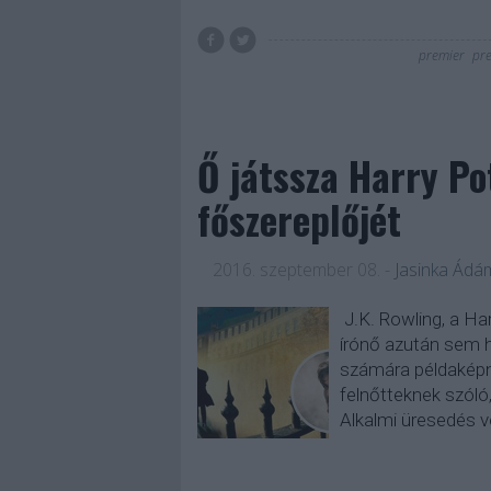
premier
pr
Ő játssza Harry Po
főszereplőjét
2016. szeptember 08.
-
Jasinka Ádá
J.K. Rowling, a Har
írónő azután sem h
számára példaképne
felnőtteknek szóló
Alkalmi üresedés 