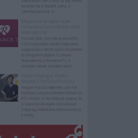
Államokban idén indult, és egy évadot
követően be is fejezett széria, a
Szemfényvesztők. A...
Megszűnik az egyik hazai,
romantikus sorozatokat vetítő
tévécsatorna
Kicsivel több, mint két évvel ezelőtt,
2016 májusában kezdte meg hazai
sugárzását a német nyelvű területeken
és Lengyelországban is sikeres
tévécsatorna, a Romance TV. A
zömében német szériákat vetítő...
Szinkronhangok: Doktor
Murphy (The Good Doctor)
Nagyon hosszú ideje nem volt már
kórházas sorozat esténként látható az
RTL Klubon. A Vészhelyzet végével, és
A Grace klinika éjjelre szorulásával
(majd egy kábeladóra költözésével) ez
a műfaj...