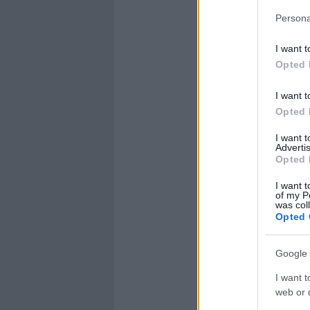
Persona
I want t
Opted 
I want t
Opted 
I want 
Advertis
Opted 
I want t
of my P
was col
Opted 
Google 
I want t
web or d