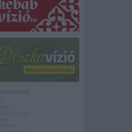
nkronstúdiók
ve
g Mix
ct Dub Studios
rFilm
lm Audio