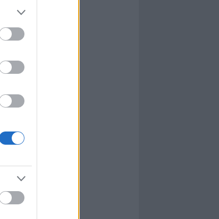
l
nyhafőnök
nyhafőnök
kis falunk
ultána
g Mix
tok közt
le
dy Central
 TV
nton Abbey
Csont
a TV
etes
víziós Dalfesztivál
Box
atás
el Takács Gábor
i sorozat