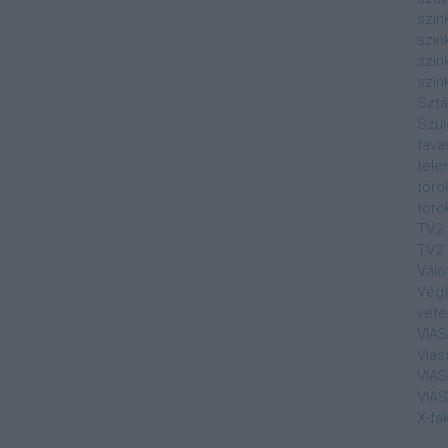
szin
szin
szin
szin
Sztá
Szul
tava
tele
törö
törö
TV2
TV2 
Váló
Végt
veté
VIA
Vias
VIA
VIA
X-fa