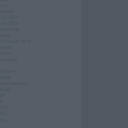
kron
kroninfó
kron 2017
kron 2018
rban sztár
ejmán
szi szezon 2018
novella
k kvíz
k sorozat
Csoport
társak
elen szerelem
lkedő
SAT
at
SAT3
SAT6
ktor