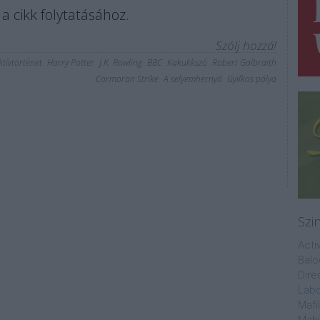
a cikk folytatásához.
Szólj hozzá!
ktívtörténet
Harry Potter
J.K. Rowling
BBC
Kakukkszó
Robert Galbraith
Cormoran Strike
A selyemhernyó
Gyilkos pálya
Szi
Acti
Balo
Dire
Labo
Mafi