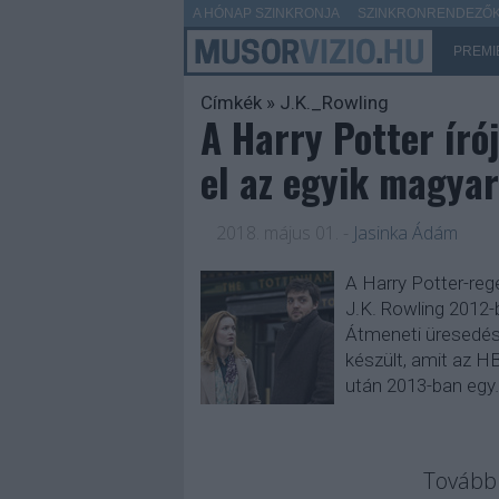
A HÓNAP SZINKRONJA
SZINKRONRENDEZŐK 
PREMI
Címkék
»
J.K._Rowling
A Harry Potter író
el az egyik magya
2018. május 01.
-
Jasinka Ádám
A Harry Potter-reg
J.K. Rowling 2012-b
Átmeneti üresedés
készült, amit az H
után 2013-ban egy
Tovább 