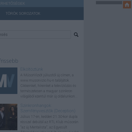
ÉRHETŐSÉGEK
TÖRÖK SOROZATOK
frissebb
Elköltöztünk
A MűsorVíziót júliustól új címen, a
www.musorvizio.hu-n találjátok.
Cikkeinket, híreinket a televíziózás és
természetesen a magyar szinkron
világából ezentúl már új oldalunkon...
Szinkronhangok:
Szemfényvesztők (Deception)
Július 17-én, kedden 21.30-kor dupla
résszel debütál az RTL Klub műsorán
"az új Mentalista", az Egyesült