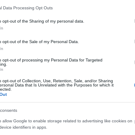
A Fa
l Data Processing Opt Outs
A ko
A Ko
o opt-out of the Sharing of my personal data.
A mi 
In
A sz
Balo
o opt-out of the Sale of my Personal Data.
Bará
In
Cast
Come
to opt-out of processing my Personal Data for Targeted
Cool
ing.
Dow
In
Dr. 
o opt-out of Collection, Use, Retention, Sale, and/or Sharing
Dun
ersonal Data that Is Unrelated with the Purposes for which it
előz
lected.
Euro
Out
Film
forg
consents
FOX
Gund
o allow Google to enable storage related to advertising like cookies on
haza
evice identifiers in apps.
HBO