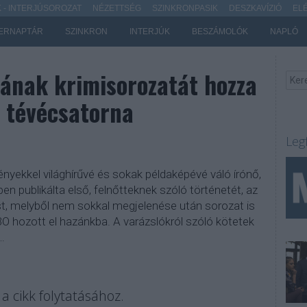
- INTERJÚSOROZAT
NÉZETTSÉG
SZINKRONPASIK
DESZKAVÍZIÓ
EL
ERNAPTÁR
SZINKRON
INTERJÚK
BESZÁMOLÓK
NAPLÓ
jának krimisorozatát hozza
r tévécsatorna
Leg
ényekkel világhírűvé és sokak példaképévé váló írónő,
en publikálta első, felnőtteknek szóló történetét, az
t, melyből nem sokkal megjelenése után sorozat is
BO hozott el hazánkba. A varázslókról szóló kötetek
…
a cikk folytatásához.