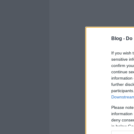
Blog -
Do 
If you wish 
sensitive in
confirm you
continue se
information 
further disc
participants
Downstream 
Please note
information 
deny consent
in below Go