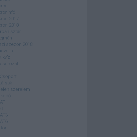
kron
kroninfó
kron 2017
kron 2018
rban sztár
ejmán
szi szezon 2018
novella
k kvíz
k sorozat
Csoport
társak
elen szerelem
lkedő
SAT
at
SAT3
SAT6
ktor