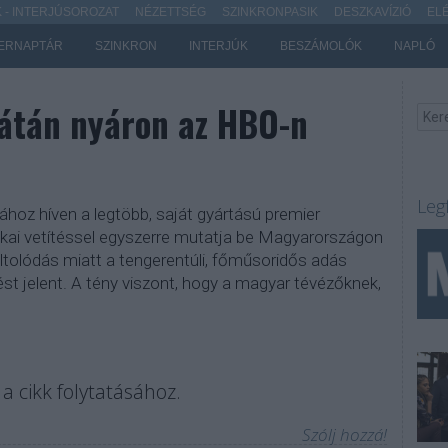
- INTERJÚSOROZAT
NÉZETTSÉG
SZINKRONPASIK
DESZKAVÍZIÓ
EL
ERNAPTÁR
SZINKRON
INTERJÚK
BESZÁMOLÓK
NAPLÓ
átán nyáron az HBO-n
Leg
oz híven a legtöbb, saját gyártású premier
kai vetítéssel egyszerre mutatja be Magyarországon
eltolódás miatt a tengerentúli, főműsoridős adás
tést jelent. A tény viszont, hogy a magyar tévézőknek,
a cikk folytatásához.
Szólj hozzá!