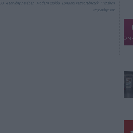
BO
A törvény nevében
Modern család
Londoni rémtörténetek
Krízisben
Nagypályások