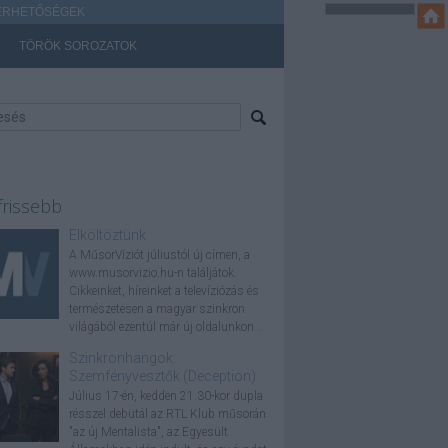
ÉRHETŐSÉGEK
TÖRÖK SOROZATOK
frissebb
Elköltöztünk
A MűsorVíziót júliustól új címen, a
www.musorvizio.hu-n találjátok.
Cikkeinket, híreinket a televíziózás és
természetesen a magyar szinkron
világából ezentúl már új oldalunkon...
Szinkronhangok:
Szemfényvesztők (Deception)
Július 17-én, kedden 21.30-kor dupla
résszel debütál az RTL Klub műsorán
"az új Mentalista", az Egyesült