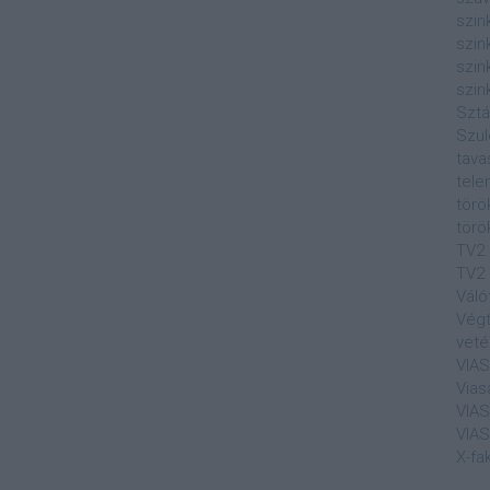
szin
szin
szin
szin
Sztá
Szul
tava
tele
törö
törö
TV2
TV2 
Váló
Végt
veté
VIA
Vias
VIA
VIA
X-fa