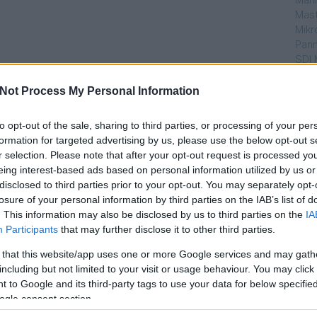
Mahi
Mast
Mikr
Pann
SDI 
Sub
Not Process My Personal Information
Par
to opt-out of the sale, sharing to third parties, or processing of your per
dtvn
formation for targeted advertising by us, please use the below opt-out s
Puli
r selection. Please note that after your opt-out request is processed y
Magy
eing interest-based ads based on personal information utilized by us or
Desm
disclosed to third parties prior to your opt-out. You may separately opt-
Too
losure of your personal information by third parties on the IAB’s list of
emT
. This information may also be disclosed by us to third parties on the
IA
Participants
that may further disclose it to other third parties.
Cím
 that this website/app uses one or more Google services and may gath
aján
including but not limited to your visit or usage behaviour. You may click 
AMC
 to Google and its third-party tags to use your data for below specifi
amer
ogle consent section.
AXN
A Da