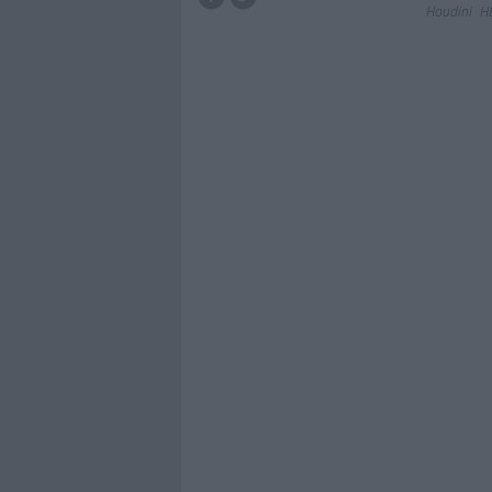
Houdini
H