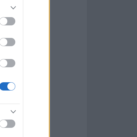
l
nyhafőnök
nyhafőnök
kis falunk
ultána
g Mix
tok közt
le
dy Central
 TV
nton Abbey
Csont
a TV
etes
víziós Dalfesztivál
Box
atás
el Takács Gábor
i sorozat