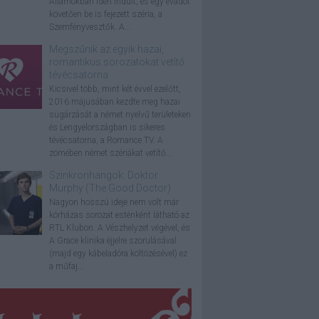
Államokban idén indult, és egy évadot
követően be is fejezett széria, a
Szemfényvesztők. A...
Megszűnik az egyik hazai,
romantikus sorozatokat vetítő
tévécsatorna
Kicsivel több, mint két évvel ezelőtt,
2016 májusában kezdte meg hazai
sugárzását a német nyelvű területeken
és Lengyelországban is sikeres
tévécsatorna, a Romance TV. A
zömében német szériákat vetítő...
Szinkronhangok: Doktor
Murphy (The Good Doctor)
Nagyon hosszú ideje nem volt már
kórházas sorozat esténként látható az
RTL Klubon. A Vészhelyzet végével, és
A Grace klinika éjjelre szorulásával
(majd egy kábeladóra költözésével) ez
a műfaj...