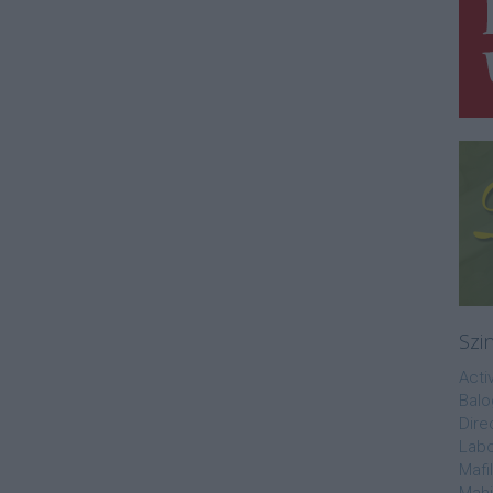
Szi
Acti
Balo
Dire
Labo
Mafi