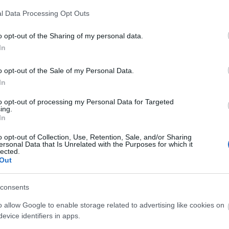
A Fa
l Data Processing Opt Outs
A ko
A Ko
o opt-out of the Sharing of my personal data.
A mi 
In
A sz
Balo
o opt-out of the Sale of my Personal Data.
Bará
In
Cast
Come
to opt-out of processing my Personal Data for Targeted
Cool
ing.
Dow
In
Dr. 
o opt-out of Collection, Use, Retention, Sale, and/or Sharing
Dun
ersonal Data that Is Unrelated with the Purposes for which it
előz
lected.
Euro
Out
Film
forg
consents
FOX
Gund
o allow Google to enable storage related to advertising like cookies on
haza
evice identifiers in apps.
HBO