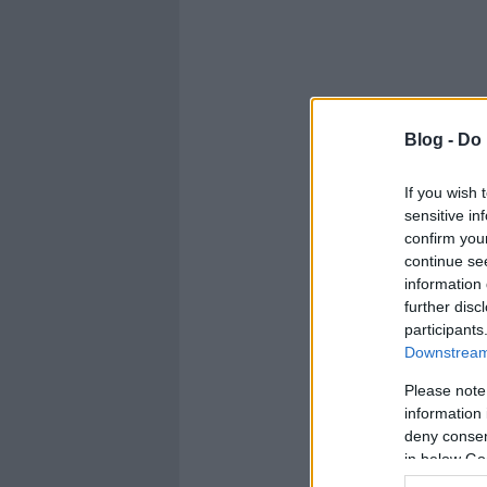
Blog -
Do 
If you wish 
sensitive in
confirm you
continue se
information 
further disc
participants
Downstream 
Please note
information 
deny consent
in below Go