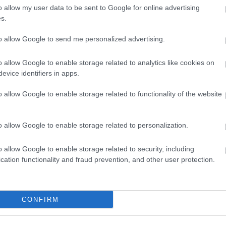
HBO
o allow my user data to be sent to Google for online advertising
Heti
s.
híre
hum
to allow Google to send me personalized advertising.
inter
Izau
o allow Google to enable storage related to analytics like cookies on
játé
evice identifiers in apps.
kábe
kedv
o allow Google to enable storage related to functionality of the website
kvíz
Labo
M1
o allow Google to enable storage related to personalization.
m1
M4 S
o allow Google to enable storage related to security, including
Mafi
cation functionality and fraud prevention, and other user protection.
magy
Mast
Mikr
MTV
CONFIRM
Munk
műs