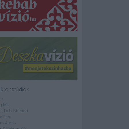
nkronstúdiók
ve
g Mix
ct Dub Studios
rFilm
lm Audio