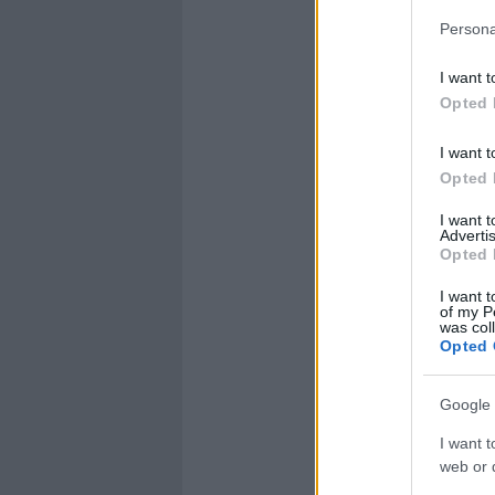
Persona
I want t
Opted 
I want t
Opted 
I want 
Advertis
Opted 
I want t
of my P
was col
Opted 
Google 
I want t
web or d