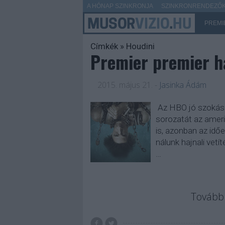
A HÓNAP SZINKRONJA
SZINKRONRENDEZŐK 
PREMI
Címkék
»
Houdini
Premier premier h
2015. május 21.
-
Jasinka Ádám
Az HBO jó szokásáh
sorozatát az ameri
is, azonban az idő
nálunk hajnali vetí
…
Tovább 