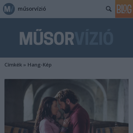
műsorvízió
Címkék
»
Hang-Kép