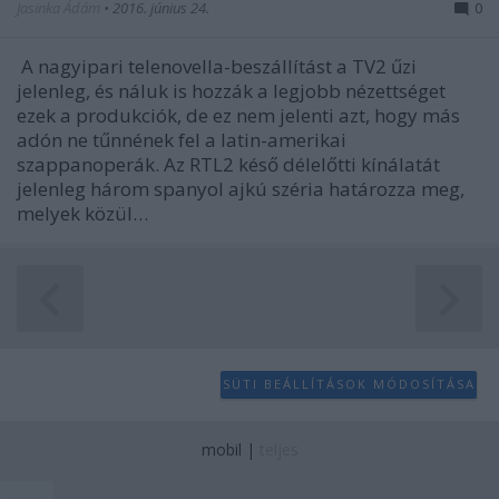
Jasinka Ádám
•
2016. június 24.
0
A nagyipari telenovella-beszállítást a TV2 űzi
jelenleg, és náluk is hozzák a legjobb nézettséget
ezek a produkciók, de ez nem jelenti azt, hogy más
adón ne tűnnének fel a latin-amerikai
szappanoperák. Az RTL2 késő délelőtti kínálatát
jelenleg három spanyol ajkú széria határozza meg,
melyek közül…
SÜTI BEÁLLÍTÁSOK MÓDOSÍTÁSA
mobil
|
teljes