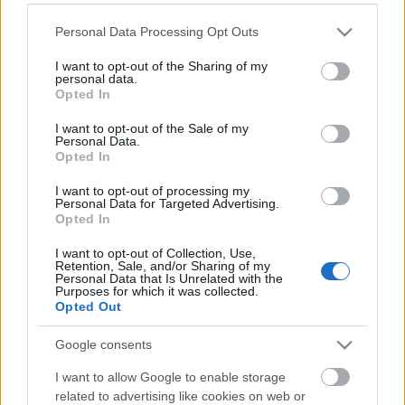
Please note that this website/app uses one or more Google
Personal Data Processing Opt Outs
services and may gather and store information including but
not limited to your visit or usage behaviour. You may click to
I want to opt-out of the Sharing of my
personal data.
grant or deny consent to Google and its third-party tags to
Opted In
use your data for below specified purposes in below Google
consent section.
I want to opt-out of the Sale of my
Personal Data.
Opted In
I want to opt-out of processing my
Personal Data for Targeted Advertising.
Ők lesznek a Második esély című
Opted In
sorozat magyar hangjai
I want to opt-out of Collection, Use,
Retention, Sale, and/or Sharing of my
Jasinka Ádám
•
2016. július 15.
0
Personal Data that Is Unrelated with the
Purposes for which it was collected.
Opted Out
A magyar RTL mutatja be a Cool TV-n a FOX egy
évados misztikus krimisorozatát, a Második esélyt,
Google consents
melynek alapötletét Mary Shelley regénye, a
Frankenstein adta. A széria főhőse Jimmy, egy
I want to allow Google to enable storage
hetvenéves, egykoron kétes módszerekkel dolgozó
related to advertising like cookies on web or