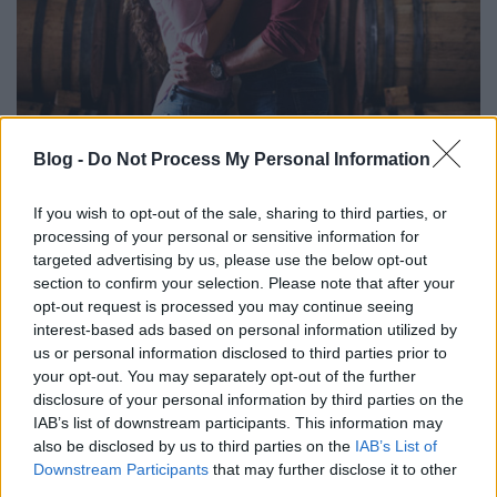
Szinkronhangok: Mámoros szerelem
Blog -
Do Not Process My Personal Information
(Vino el amor)
Jasinka Ádám
•
2017. november 03.
0
If you wish to opt-out of the sale, sharing to third parties, or
processing of your personal or sensitive information for
targeted advertising by us, please use the below opt-out
Október 26-án mutatta be a Duna TV a "Vino el
section to confirm your selection. Please note that after your
amor "című mexikói telenovellát. A minden
opt-out request is processed you may continue seeing
hétköznap délután látható sorozat története egy
interest-based ads based on personal information utilized by
szőlőbirtokon játszódik, és egy gazdag, valamint egy
us or personal information disclosed to third parties prior to
szegény család életét követhetjük nyomon.
your opt-out. You may separately opt-out of the further
disclosure of your personal information by third parties on the
IAB’s list of downstream participants. This information may
also be disclosed by us to third parties on the
IAB’s List of
Downstream Participants
that may further disclose it to other
third parties.