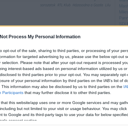
Mahi
sorozatok
RTL Klub
Házasodna a Gazda
Lilu
Mast
Mikr
Pann
SDI 
Sub
Not Process My Personal Information
Par
to opt-out of the sale, sharing to third parties, or processing of your per
dtvn
formation for targeted advertising by us, please use the below opt-out s
Puli
r selection. Please note that after your opt-out request is processed y
Magy
eing interest-based ads based on personal information utilized by us or
Desm
disclosed to third parties prior to your opt-out. You may separately opt-
Too
losure of your personal information by third parties on the IAB’s list of
emT
. This information may also be disclosed by us to third parties on the
IA
Participants
that may further disclose it to other third parties.
Cím
 that this website/app uses one or more Google services and may gath
aján
including but not limited to your visit or usage behaviour. You may click 
AMC
 to Google and its third-party tags to use your data for below specifi
amer
ogle consent section.
AXN
A Da