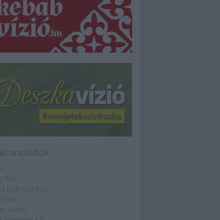
nkronstúdiók
ve
g Mix
ct Dub Studios
rFilm
lm Audio