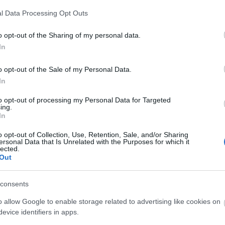
A Fa
l Data Processing Opt Outs
A ko
A Ko
o opt-out of the Sharing of my personal data.
A mi 
In
A sz
Balo
o opt-out of the Sale of my Personal Data.
Bará
In
Cast
Come
to opt-out of processing my Personal Data for Targeted
Cool
ing.
Dow
In
Dr. 
o opt-out of Collection, Use, Retention, Sale, and/or Sharing
Dun
ersonal Data that Is Unrelated with the Purposes for which it
előz
lected.
Euro
Out
Film
forg
consents
FOX
Gund
o allow Google to enable storage related to advertising like cookies on
haza
evice identifiers in apps.
HBO