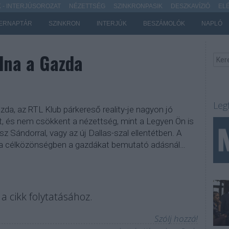
- INTERJÚSOROZAT
NÉZETTSÉG
SZINKRONPASIK
DESZKAVÍZIÓ
EL
ERNAPTÁR
SZINKRON
INTERJÚK
BESZÁMOLÓK
NAPLÓ
dna a Gazda
Leg
a, az RTL Klub párkereső reality-je nagyon jó
, és nem csökkent a nézettség, mint a Legyen Ön is
sz Sándorral, vagy az új Dallas-szal ellentétben. A
 a célközönségben a gazdákat bemutató adásnál…
a cikk folytatásához.
Szólj hozzá!