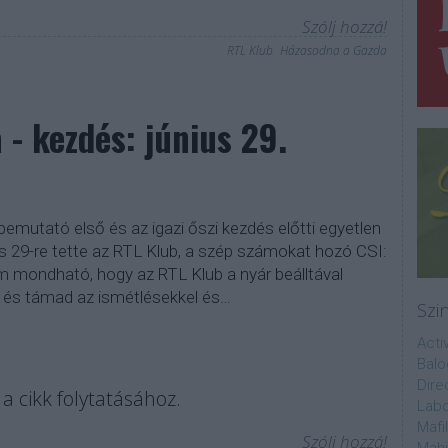
Szólj hozzá!
RTL Klub
Házasodna a Gazda
- kezdés: június 29.
bemutató első és az igazi őszi kezdés előtti egyetlen
us 29-re tette az RTL Klub, a szép számokat hozó CSI:
 mondható, hogy az RTL Klub a nyár beálltával
it és támad az ismétlésekkel és…
Szi
Acti
Balo
Dire
a cikk folytatásához.
Labo
Mafi
Szólj hozzá!