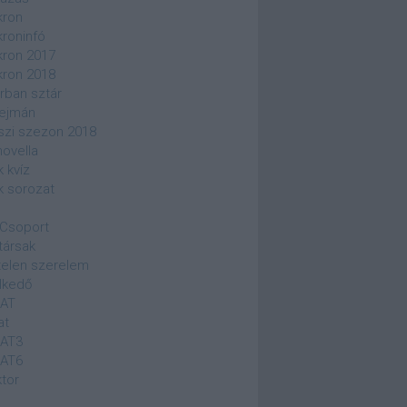
kron
kroninfó
kron 2017
kron 2018
rban sztár
ejmán
szi szezon 2018
novella
k kvíz
k sorozat
Csoport
társak
elen szerelem
lkedő
SAT
at
SAT3
SAT6
ktor