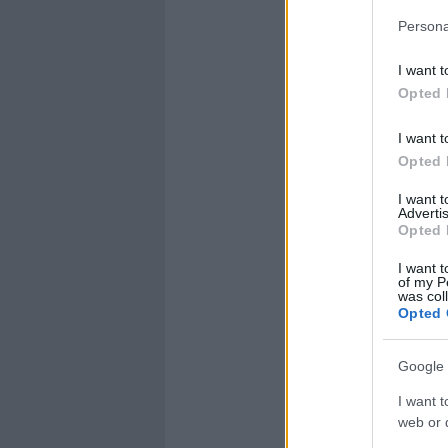
Persona
I want t
Opted 
I want t
Opted 
I want 
Advertis
Opted 
I want t
of my P
was col
Opted 
Google 
I want t
web or d