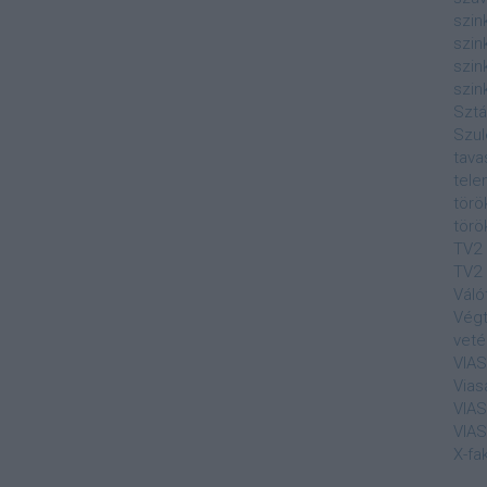
szin
szin
szin
szin
Sztá
Szul
tava
tele
törö
törö
TV2
TV2 
Váló
Végt
veté
VIA
Vias
VIA
VIA
X-fa