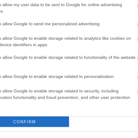
HBO
o allow my user data to be sent to Google for online advertising
Heti
s.
híre
hum
to allow Google to send me personalized advertising.
inter
Izau
o allow Google to enable storage related to analytics like cookies on
játé
evice identifiers in apps.
kábe
kedv
o allow Google to enable storage related to functionality of the website
kvíz
Labo
M1
o allow Google to enable storage related to personalization.
m1
M4 S
o allow Google to enable storage related to security, including
Mafi
cation functionality and fraud prevention, and other user protection.
magy
Mast
Mikr
MTV
CONFIRM
Munk
műs