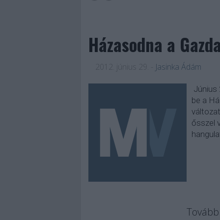
Házasodna a Gazda
2012. június 29.
-
Jasinka Ádám
Június 
be a Há
változat
ősszel 
hangulat
Tovább 