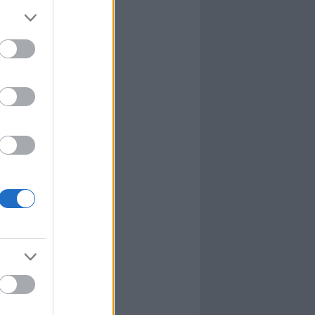
l
nyhafőnök
nyhafőnök
kis falunk
ultána
g Mix
tok közt
le
dy Central
 TV
nton Abbey
Csont
a TV
etes
víziós Dalfesztivál
Box
atás
el Takács Gábor
i sorozat