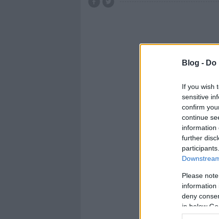
Blog -
Do 
If you wish 
sensitive in
confirm you
continue se
information 
further disc
participants
Downstream 
Please note
information 
deny consent
in below Go