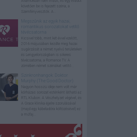
Államokban idén indult, és egy évadot
követően be is fejezett széria, a
Szemfényvesztők. A...
Megszűnik az egyik hazai,
romantikus sorozatokat vetítő
tévécsatorna
Kicsivel több, mint két évvel ezelőtt,
2016 májusában kezdte meg hazai
sugárzását a német nyelvű területeken
és Lengyelországban is sikeres
tévécsatorna, a Romance TV. A
zömében német szériákat vetítő...
Szinkronhangok: Doktor
Murphy (The Good Doctor)
Nagyon hosszú ideje nem volt már
kórházas sorozat esténként látható az
RTL Klubon. A Vészhelyzet végével, és
A Grace klinika éjjelre szorulásával
(majd egy kábeladóra költözésével) ez
a műfaj...