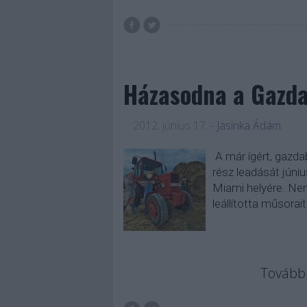
Házasodna a Gazda 
2012. június 17.
-
Jasinka Ádám
A már ígért, gazda
rész leadását júni
Miami helyére. Nem
leállította műsora
Tovább 