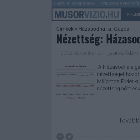
A HÓNAP SZINKRONJA
SZINKRONRENDEZŐK 
PREMI
Címkék
»
Házasodna_a_Gazda
Nézettség: Házaso
2012. december 27.
-
Jasinka Ádám
A Házasodna a gazd
nézettséget hozott
Milliomos Frideriku
nézettség nőtt és
Tovább 