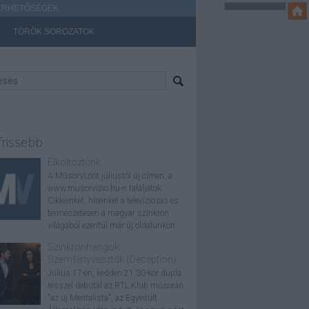
ÉRHETŐSÉGEK
TÖRÖK SOROZATOK
frissebb
Elköltöztünk
A MűsorVíziót júliustól új címen, a
www.musorvizio.hu-n találjátok.
Cikkeinket, híreinket a televíziózás és
természetesen a magyar szinkron
világából ezentúl már új oldalunkon...
Szinkronhangok:
Szemfényvesztők (Deception)
Július 17-én, kedden 21.30-kor dupla
résszel debütál az RTL Klub műsorán
"az új Mentalista", az Egyesült