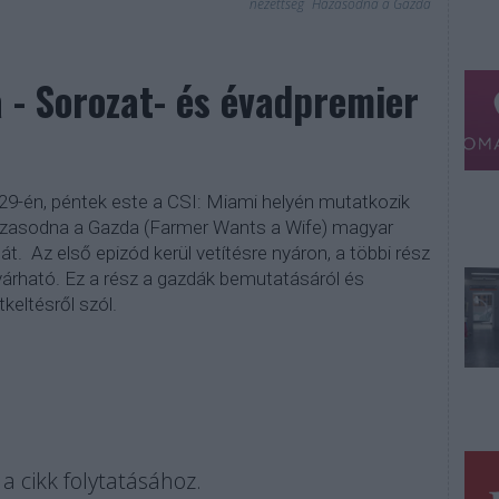
nézettség
Házasodna a Gazda
 - Sorozat- és évadpremier
29-én, péntek este a CSI: Miami helyén mutatkozik
zasodna a Gazda (Farmer Wants a Wife) magyar
át. Az első epizód kerül vetítésre nyáron, a többi rész
várható. Ez a rész a gazdák bemutatásáról és
keltésről szól.
a cikk folytatásához.