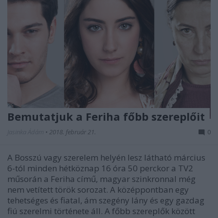
Bemutatjuk a Feriha főbb szereplőit
Jasinka Ádám
•
2018. február 21.
0
A Bosszú vagy szerelem helyén lesz látható március
6-tól minden hétköznap 16 óra 50 perckor a TV2
műsorán a Feriha című, magyar szinkronnal még
nem vetített török sorozat. A középpontban egy
tehetséges és fiatal, ám szegény lány és egy gazdag
fiú szerelmi története áll. A főbb szereplők között