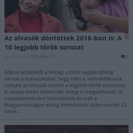
Az olvasók döntöttek 2018-ban is: A
10 legjobb török sorozat
Jasinka Ádám
•
2018. június 01.
2
Május közepétől a hónap utolsó napján éjfélig
vártuk a szavazatokat, hogy idén is kihirdethessük,
melyek az olvasók szerint a legjobb török sorozatok.
A tavalyi évhez képest két dolog is megváltozott: új
szavazórendszert használtunk és csak a
Magyarországon eddig bemutatott, szám szerint 23
török…