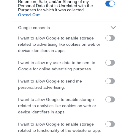
azon fáradozik, hogy egyetemre járhasson, ám az
Retention, Sale, and/or Sharing of my
Personal Data that Is Unrelated with the
iskolában teljesen más arcát kénytelen mutatni,…
Purposes for which it was collected.
Opted Out
Google consents
I want to allow Google to enable storage
related to advertising like cookies on web or
device identifiers in apps.
I want to allow my user data to be sent to
Google for online advertising purposes.
I want to allow Google to send me
personalized advertising.
I want to allow Google to enable storage
related to analytics like cookies on web or
device identifiers in apps.
Nemsokára pár napos szünetre megy
majdnem mindegyik török sorozat
I want to allow Google to enable storage
related to functionality of the website or app.