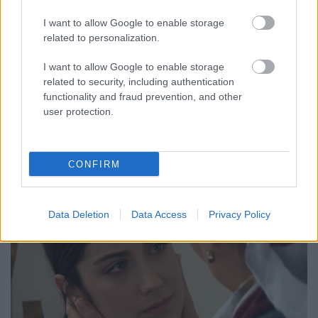
Jasinka Ádám
•
2018. február 28.
0
I want to allow Google to enable storage
A naponta adásba kerülő sorozatok és saját
related to personalization.
gyártású produkciók egyfajta állandóságot
jelentenek a hétköznap estékben, melyet az ünnepek
I want to allow Google to enable storage
related to security, including authentication
megtörnek. Ugyanis ilyenkor akárcsak a munka-
functionality and fraud prevention, and other
vagy iskolarendben, úgy a tévében is "pihenőt"
user protection.
tartanak. Bár az utóbbi időben nem sokszor küldték
szünetre török…
CONFIRM
Data Deletion
Data Access
Privacy Policy