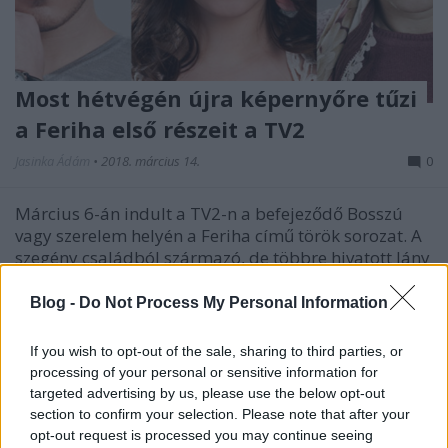
Most hétvégén újra képernyőre tűzi
a Feriha első részeit a TV2
Jasinka Ádám
•
2018. március 14.
0
Március 6-án indult a TV2-n a befejeződő Bosszú
vagy szerelem helyén a Feriha című török sorozat. A
szegény családból származó, de többre hivatott lány
történetét csakis hétköznap délutánonként
követhetik figyelemmel a nézők, ugyanis a tévéadó
Blog -
Do Not Process My Personal Information
se éjjel, se délelőtt nem ismétli meg a sorozatot.
Azok…
If you wish to opt-out of the sale, sharing to third parties, or
processing of your personal or sensitive information for
targeted advertising by us, please use the below opt-out
section to confirm your selection. Please note that after your
opt-out request is processed you may continue seeing