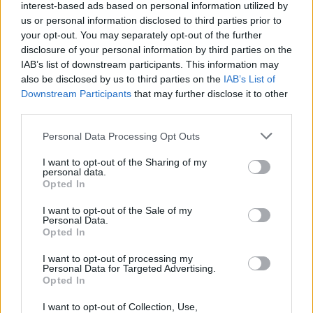
interest-based ads based on personal information utilized by
us or personal information disclosed to third parties prior to
your opt-out. You may separately opt-out of the further
disclosure of your personal information by third parties on the
IAB’s list of downstream participants. This information may
also be disclosed by us to third parties on the
IAB’s List of
Downstream Participants
that may further disclose it to other
third parties.
Please note that this website/app uses one or more Google
Personal Data Processing Opt Outs
services and may gather and store information including but
not limited to your visit or usage behaviour. You may click to
I want to opt-out of the Sharing of my
10 érdekesség, amit a Feriha című
personal data.
grant or deny consent to Google and its third-party tags to
Opted In
use your data for below specified purposes in below Google
török sorozatról tudni érdemes
consent section.
I want to opt-out of the Sale of my
Jasinka Ádám
•
2018. március 05.
6
Personal Data.
Opted In
Március 6-án egy újabb török sorozat debütál a TV2
I want to opt-out of processing my
Personal Data for Targeted Advertising.
képernyőjén. A Feriha egy olyan lány történetét
Opted In
meséli el, aki megpróbál tenni sorsa ellen, kitörni a
szegénység fojtogató szorításából. Minden erejével
I want to opt-out of Collection, Use,