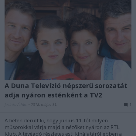
A Duna Televízió népszerű sorozatát
adja nyáron esténként a TV2
Jasinka Ádám
•
2018. május 31.
1
A héten derült ki, hogy június 11-től milyen
műsorokkal várja majd a nézőket nyáron az RTL
Klub. A tévéadó részletes esti kínálatáról ebben a