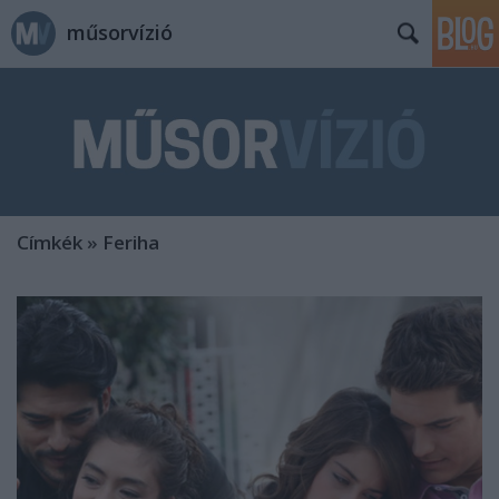
műsorvízió
Címkék
»
Feriha