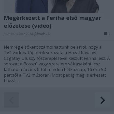
Megérkezett a Feriha első magyar
előzetese (videó)
Jasinka Ádám
•
2018. február 17.
4
Nemrég elsőként számolhattunk be arról, hogy a
TV2 vadonatúj török sorozata a Hazal Kaya és
Cagatay Ulusoy főszereplésével készült Feriha lesz. A
sorozat a Bosszú vagy szerelem váltásaként lesz
látható március 6-tól minden hétköznap, 16 óra 50
perctől a TV2 műsorán. Most pedig meg is érkezett
hozzá…