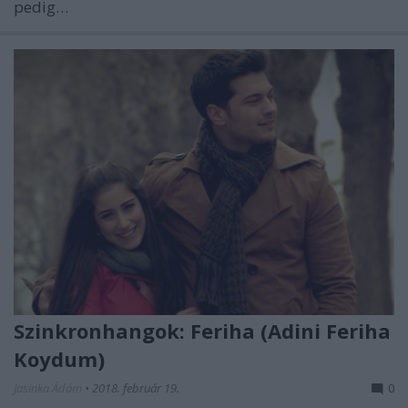
pedig…
Szinkronhangok: Feriha (Adini Feriha
Koydum)
Jasinka Ádám
•
2018. február 19.
0