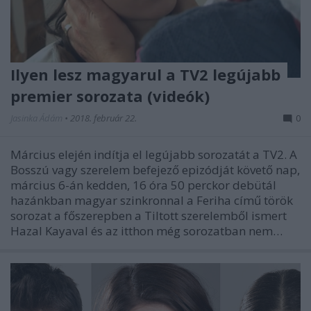
Ilyen lesz magyarul a TV2 legújabb
premier sorozata (videók)
Jasinka Ádám
•
2018. február 22.
0
Március elején indítja el legújabb sorozatát a TV2. A
Bosszú vagy szerelem befejező epizódját követő nap,
március 6-án kedden, 16 óra 50 perckor debütál
hazánkban magyar szinkronnal a Feriha című török
sorozat a főszerepben a Tiltott szerelemből ismert
Hazal Kayaval és az itthon még sorozatban nem…