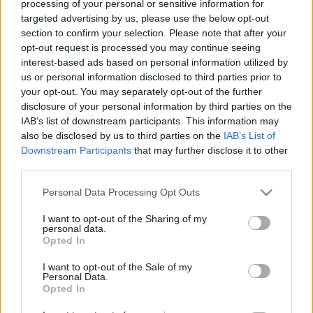
processing of your personal or sensitive information for
targeted advertising by us, please use the below opt-out
section to confirm your selection. Please note that after your
opt-out request is processed you may continue seeing
interest-based ads based on personal information utilized by
us or personal information disclosed to third parties prior to
your opt-out. You may separately opt-out of the further
disclosure of your personal information by third parties on the
IAB’s list of downstream participants. This information may
also be disclosed by us to third parties on the
IAB’s List of
Downstream Participants
that may further disclose it to other
third parties.
Please note that this website/app uses one or more Google
Personal Data Processing Opt Outs
services and may gather and store information including but
Izaura felszabadultan szárnyal -
not limited to your visit or usage behaviour. You may click to
I want to opt-out of the Sharing of my
personal data.
grant or deny consent to Google and its third-party tags to
Retró és török sorozatok csábítják a
Opted In
use your data for below specified purposes in below Google
nézőket
consent section.
I want to opt-out of the Sale of my
Personal Data.
Jasinka Ádám
•
2018. február 16.
0
Opted In