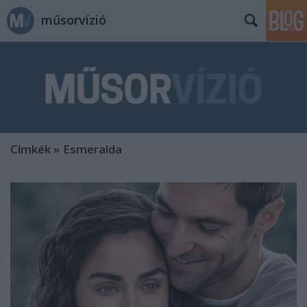
műsorvízió
Címkék
»
Esmeralda