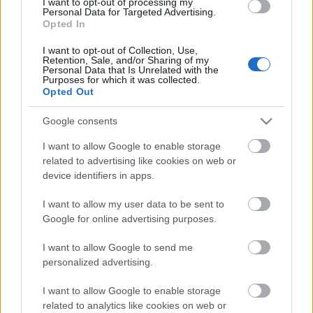
I want to opt-out of processing my
A TV2 Csoport kábelportfólió-bővítésének második
Personal Data for Targeted Advertising.
állomása volt a 2016 augusztusában elindított
Opted In
Izaura TV. A tévéadó, amely a romantikus sorozatok
I want to opt-out of Collection, Use,
kedvelőinek kínál színes válogatást, a Mozi+ mellett
Retention, Sale, and/or Sharing of my
a portfólió egyik legnézettebb kábelcsatornája lett
Personal Data that Is Unrelated with the
Purposes for which it was collected.
köszönhetően a klasszikus telenovelláknak, és a…
Opted Out
Google consents
I want to allow Google to enable storage
related to advertising like cookies on web or
device identifiers in apps.
I want to allow my user data to be sent to
Google for online advertising purposes.
I want to allow Google to send me
personalized advertising.
I want to allow Google to enable storage
related to analytics like cookies on web or