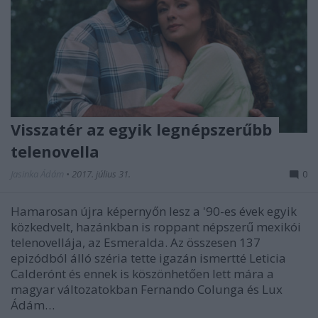
Visszatér az egyik legnépszerűbb
telenovella
Jasinka Ádám
•
2017. július 31.
0
Hamarosan újra képernyőn lesz a '90-es évek egyik
közkedvelt, hazánkban is roppant népszerű mexikói
telenovellája, az Esmeralda. Az összesen 137
epizódból álló széria tette igazán ismertté Leticia
Calderónt és ennek is köszönhetően lett mára a
magyar változatokban Fernando Colunga és Lux
Ádám…