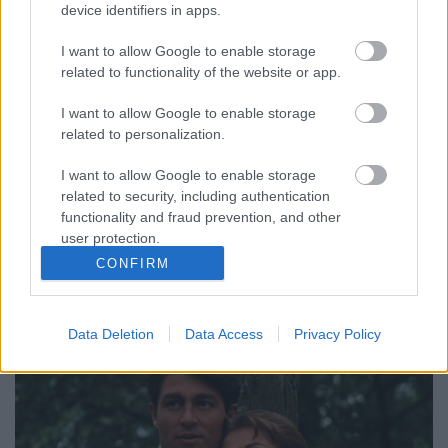
device identifiers in apps.
Visszatér a múlt a magyar
I want to allow Google to enable storage
tévécsatornákra
related to functionality of the website or app.
Jasinka Ádám
•
2017. augusztus 09.
0
I want to allow Google to enable storage
related to personalization.
Az már július végén kiderült, hogy a legkülönfélébb
romantikus sorozatokat vetítő tévécsatorna, az
I want to allow Google to enable storage
Izaura TV az egyik talán legismertebb figura,
related to security, including authentication
Esmeralda történetével gazdagodik. Azt azonban
functionality and fraud prevention, and other
talán kevesen gondolták, hogy nem csak ez a
user protection.
népszerű telenovella, hanem több másik is visszatér
CONFIRM
a múltból a…
Data Deletion
Data Access
Privacy Policy