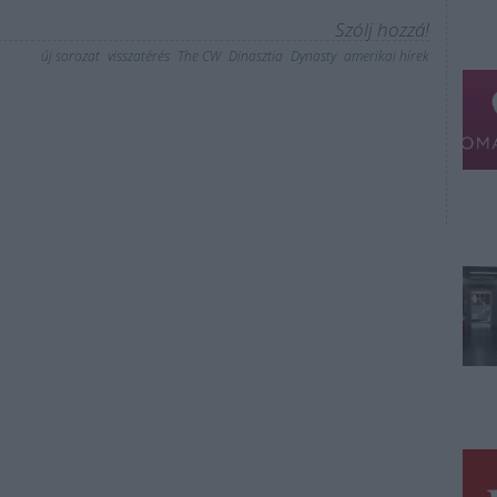
Szólj hozzá!
új sorozat
visszatérés
The CW
Dinasztia
Dynasty
amerikai hírek