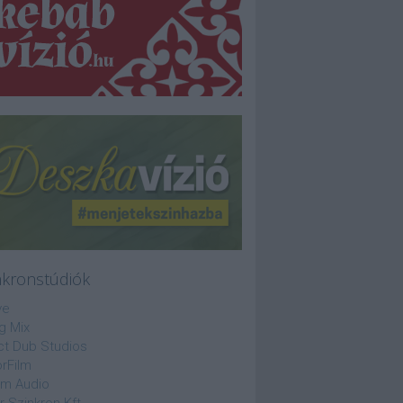
nkronstúdiók
ve
g Mix
ct Dub Studios
rFilm
lm Audio