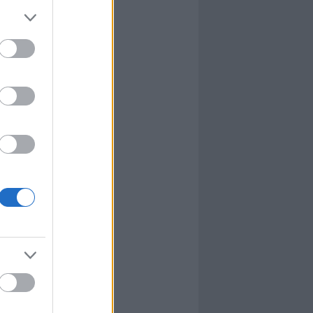
l
nyhafőnök
nyhafőnök
kis falunk
ultána
g Mix
tok közt
le
dy Central
 TV
nton Abbey
Csont
a TV
etes
víziós Dalfesztivál
Box
atás
el Takács Gábor
i sorozat