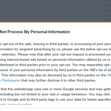
Mahi
Mast
Mikr
Pann
SDI 
Sub
Not Process My Personal Information
Par
to opt-out of the sale, sharing to third parties, or processing of your per
dtvn
formation for targeted advertising by us, please use the below opt-out s
Puli
r selection. Please note that after your opt-out request is processed y
Magy
eing interest-based ads based on personal information utilized by us or
Desm
disclosed to third parties prior to your opt-out. You may separately opt-
Too
losure of your personal information by third parties on the IAB’s list of
emT
. This information may also be disclosed by us to third parties on the
IA
Participants
that may further disclose it to other third parties.
Cím
 that this website/app uses one or more Google services and may gath
aján
including but not limited to your visit or usage behaviour. You may click 
AMC
 to Google and its third-party tags to use your data for below specifi
amer
ogle consent section.
AXN
A Da