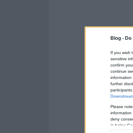
Blog -
Do 
If you wish 
sensitive in
confirm you
continue se
information 
further disc
participants
Downstream 
Please note
information 
deny consent
in below Go