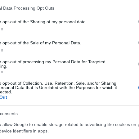
A Fa
l Data Processing Opt Outs
A ko
A Ko
o opt-out of the Sharing of my personal data.
A mi 
In
A sz
Balo
o opt-out of the Sale of my Personal Data.
Bará
In
Cast
Come
to opt-out of processing my Personal Data for Targeted
Cool
ing.
Dow
In
Dr. 
o opt-out of Collection, Use, Retention, Sale, and/or Sharing
Dun
ersonal Data that Is Unrelated with the Purposes for which it
előz
lected.
Euro
Out
Film
forg
consents
FOX
Gund
o allow Google to enable storage related to advertising like cookies on
haza
evice identifiers in apps.
HBO