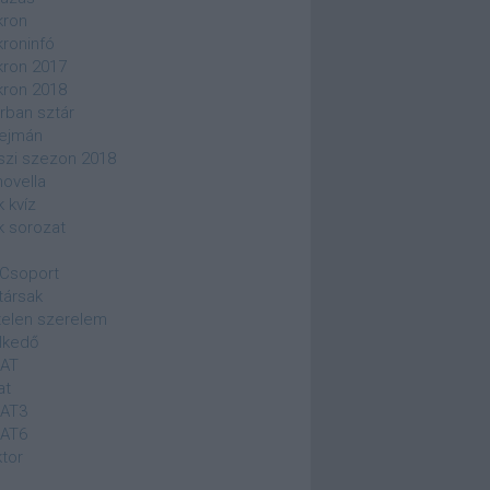
kron
kroninfó
kron 2017
kron 2018
rban sztár
ejmán
szi szezon 2018
novella
k kvíz
k sorozat
Csoport
társak
elen szerelem
lkedő
SAT
at
SAT3
SAT6
ktor