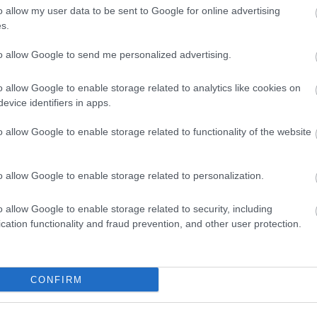
HBO
o allow my user data to be sent to Google for online advertising
Heti
s.
híre
hum
to allow Google to send me personalized advertising.
inter
Izau
o allow Google to enable storage related to analytics like cookies on
játé
evice identifiers in apps.
kábe
kedv
o allow Google to enable storage related to functionality of the website
kvíz
Labo
M1
o allow Google to enable storage related to personalization.
m1
M4 S
o allow Google to enable storage related to security, including
Mafi
cation functionality and fraud prevention, and other user protection.
magy
Mast
Mikr
MTV
CONFIRM
Munk
műs