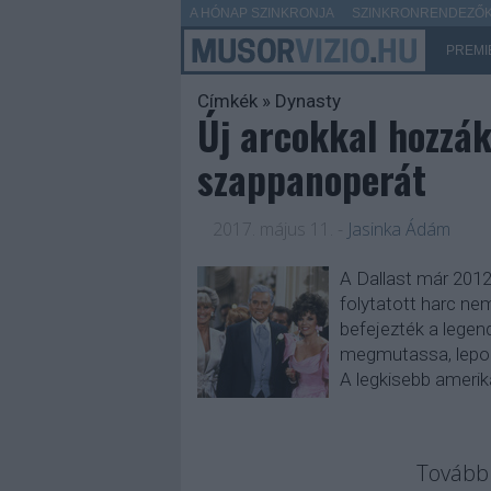
A HÓNAP SZINKRONJA
SZINKRONRENDEZŐK 
PREMI
Címkék
»
Dynasty
Új arcokkal hozzák
szappanoperát
2017. május 11.
-
Jasinka Ádám
A Dallast már 2012-
folytatott harc n
befejezték a legen
megmutassa, leporol
A legkisebb amerik
Tovább 