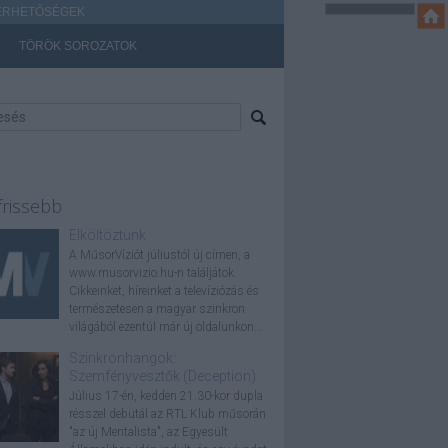
ÉRHETŐSÉGEK
TÖRÖK SOROZATOK
frissebb
Elköltöztünk
A MűsorVíziót júliustól új címen, a
www.musorvizio.hu-n találjátok.
Cikkeinket, híreinket a televíziózás és
természetesen a magyar szinkron
világából ezentúl már új oldalunkon...
Szinkronhangok:
Szemfényvesztők (Deception)
Július 17-én, kedden 21.30-kor dupla
résszel debütál az RTL Klub műsorán
"az új Mentalista", az Egyesült