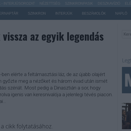
- INTERJÚSOROZAT
NÉZETTSÉG
SZINKRONPASIK
DESZKAVÍZIÓ
EL
ERNAPTÁR
SZINKRON
INTERJÚK
BESZÁMOLÓK
NAPLÓ
 vissza az egyik legendás
Leg
ben elérte a feltámasztási láz, de az újabb olajért
em győzte meg a nézőket és három évad után ismét
dás szériát. Most pedig a Dinasztián a sor, hogy
va igenis van keresnivalója a jelenlegi tévés piacon.
ai…
a cikk folytatásához.