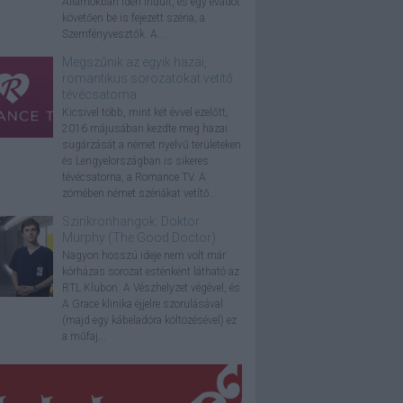
Államokban idén indult, és egy évadot
követően be is fejezett széria, a
Szemfényvesztők. A...
Megszűnik az egyik hazai,
romantikus sorozatokat vetítő
tévécsatorna
Kicsivel több, mint két évvel ezelőtt,
2016 májusában kezdte meg hazai
sugárzását a német nyelvű területeken
és Lengyelországban is sikeres
tévécsatorna, a Romance TV. A
zömében német szériákat vetítő...
Szinkronhangok: Doktor
Murphy (The Good Doctor)
Nagyon hosszú ideje nem volt már
kórházas sorozat esténként látható az
RTL Klubon. A Vészhelyzet végével, és
A Grace klinika éjjelre szorulásával
(majd egy kábeladóra költözésével) ez
a műfaj...