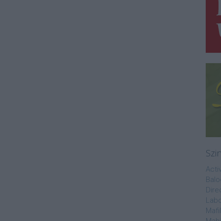
Szi
Acti
Balo
Dire
Labo
Mafi