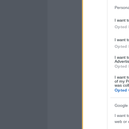
Persona
I want t
Opted 
I want t
Opted 
I want 
Advertis
Opted 
I want t
of my P
was col
Opted 
Google 
I want t
web or d