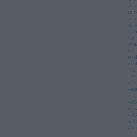
szin
szin
szin
szin
Sztá
Szul
tava
tele
törö
törö
TV2
TV2 
Váló
Végt
veté
VIA
Vias
VIA
VIA
X-fa