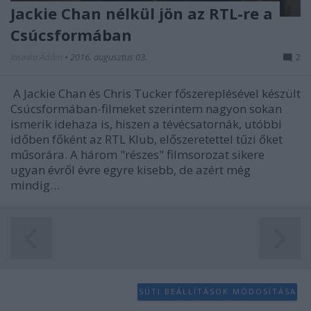
functionality and fraud prevention, and other
Jackie Chan nélkül jön az RTL-re a
user protection.
Csúcsformában
Jasinka Ádám
•
2016. augusztus 03.
2
A Jackie Chan és Chris Tucker főszereplésével készült
Csúcsformában-filmeket szerintem nagyon sokan
ismerik idehaza is, hiszen a tévécsatornák, utóbbi
időben főként az RTL Klub, előszeretettel tűzi őket
műsorára. A három "részes" filmsorozat sikere
ugyan évről évre egyre kisebb, de azért még
mindig…
SÜTI BEÁLLÍTÁSOK MÓDOSÍTÁSA