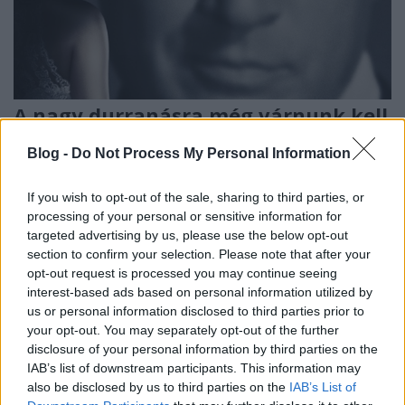
A nagy durranásra még várnunk kell
- ezeket nézzük az ősz elején az RTL
Blog -
Do Not Process My Personal Information
Klubon (frissítve!)
If you wish to opt-out of the sale, sharing to third parties, or
Jasinka Ádám
•
2016. augusztus 18.
0
processing of your personal or sensitive information for
targeted advertising by us, please use the below opt-out
A Duna TV mellett az RTL Klub az a tévéadó,
section to confirm your selection. Please note that after your
amelynek kissé kiszámítható volt az ősze, és bár a
opt-out request is processed you may continue seeing
Nyerő Párossal megleptek, a főműsoridő
interest-based ads based on personal information utilized by
felépítésével, és a heti sorozatok összetételével most
us or personal information disclosed to third parties prior to
nem tudtak újat mutatni - talán nincs is rá
your opt-out. You may separately opt-out of the further
szükségük. Az RTL délutánja továbbra sem lesz
disclosure of your personal information by third parties on the
izgalmas és…
IAB’s list of downstream participants. This information may
also be disclosed by us to third parties on the
IAB’s List of