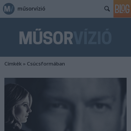
műsorvízió
Címkék
»
Csúcsformában