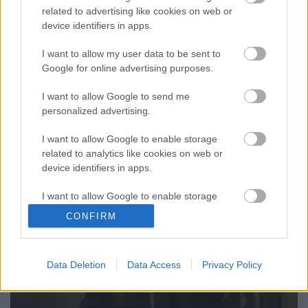
dupla résszel a Jackie Chan és Chris Tucker
related to advertising like cookies on web or
főszereplésével készült Csúcsformában-filmek
device identifiers in apps.
alapján forgatott azonos című tévésorozatot, amely
idén tavasszal debütált az amerikai CBS-en és mivel
I want to allow my user data to be sent to
nem nézték az elvárásoknak megfelelően, a tévéadó
Google for online advertising purposes.
nyolc epizód…
I want to allow Google to send me
personalized advertising.
I want to allow Google to enable storage
related to analytics like cookies on web or
device identifiers in apps.
I want to allow Google to enable storage
related to functionality of the website or app.
CONFIRM
I want to allow Google to enable storage
related to personalization.
Data Deletion
Data Access
Privacy Policy
I want to allow Google to enable storage
related to security, including authentication