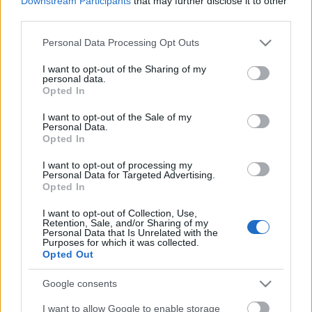
Downstream Participants
that may further disclose it to other
third parties.
Please note that this website/app uses one or more Google
Personal Data Processing Opt Outs
services and may gather and store information including but
not limited to your visit or usage behaviour. You may click to
I want to opt-out of the Sharing of my
personal data.
grant or deny consent to Google and its third-party tags to
Opted In
use your data for below specified purposes in below Google
consent section.
I want to opt-out of the Sale of my
Personal Data.
Opted In
I want to opt-out of processing my
Personal Data for Targeted Advertising.
Opted In
Ők lesznek a Csúcsformában című
I want to opt-out of Collection, Use,
Retention, Sale, and/or Sharing of my
Personal Data that Is Unrelated with the
sorozat magyar hangjai
Purposes for which it was collected.
Opted Out
Jasinka Ádám
•
2016. augusztus 08.
0
Google consents
Az RTL Klub fogja bemutatni augusztus 19-én
I want to allow Google to enable storage