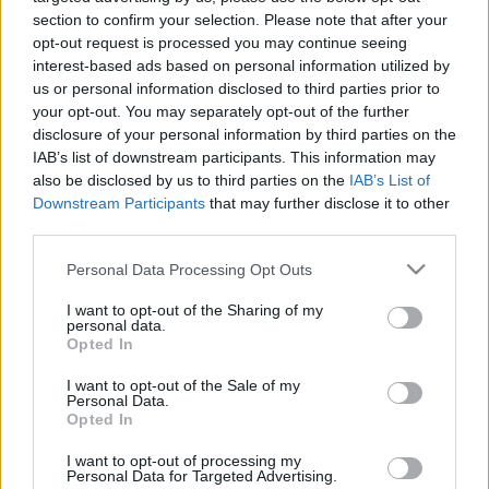
section to confirm your selection. Please note that after your
opt-out request is processed you may continue seeing
interest-based ads based on personal information utilized by
us or personal information disclosed to third parties prior to
your opt-out. You may separately opt-out of the further
Új részekkel folytatódik a hazai
disclosure of your personal information by third parties on the
IAB’s list of downstream participants. This information may
Comedy Central saját gyártása
also be disclosed by us to third parties on the
IAB’s List of
Downstream Participants
that may further disclose it to other
Jasinka Ádám
•
2018. április 04.
0
third parties.
A múlt héten derült ki, hogy április elején indul az
Please note that this website/app uses one or more Google
Personal Data Processing Opt Outs
idén tízéves Showder Klub legújabb évada, melyre
services and may gather and store information including but
többek között Kormos Anett, Szupkay Viktor és Fábry
not limited to your visit or usage behaviour. You may click to
I want to opt-out of the Sharing of my
personal data.
Sándor is visszatér. A hazai stand-up-comedy
grant or deny consent to Google and its third-party tags to
Opted In
use your data for below specified purposes in below Google
kedvelői számára pedig érkezett egy újabb jó hír, a
consent section.
legnézettebb hazai humorcsatorna, a Comedy…
I want to opt-out of the Sale of my
Personal Data.
Opted In
Comedy Central Bemutatja – 8x01:
I want to opt-out of processing my
Badár Sándor
Personal Data for Targeted Advertising.