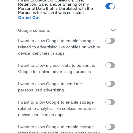
I want to opt-out of Collection, Use,
műsorok kezdési időpontjai.
Retention, Sale, and/or Sharing of my
Personal Data that Is Unrelated with the
Purposes for which it was collected.
Opted Out
Google consents
I want to allow Google to enable storage
related to advertising like cookies on web or
device identifiers in apps.
I want to allow my user data to be sent to
Google for online advertising purposes.
I want to allow Google to send me
personalized advertising.
I want to allow Google to enable storage
related to analytics like cookies on web or
Nem Kiss Ramóna vezeti az X-Faktor
device identifiers in apps.
fináléját
I want to allow Google to enable storage
Jasinka Ádám
•
2017. november 21.
0