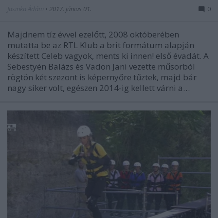
Jasinka Ádám
•
2017. június 01.
0
Majdnem tíz évvel ezelőtt, 2008 októberében
mutatta be az RTL Klub a brit formátum alapján
készített Celeb vagyok, ments ki innen! első évadát. A
Sebestyén Balázs és Vadon Jani vezette műsorból
rögtön két szezont is képernyőre tűztek, majd bár
nagy siker volt, egészen 2014-ig kellett várni a…