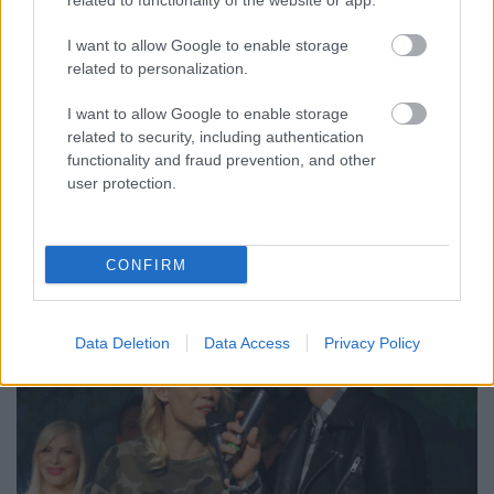
related to functionality of the website or app.
Minden eddiginél korábban, már novemberben
I want to allow Google to enable storage
véget ér az RTL Klub énekes tehetségkutatója, az X-
related to personalization.
Faktor. Már a tavalyi évad is rövidebb volt az
előzőeknél, de mivel az szeptember végén kezdődött,
I want to allow Google to enable storage
related to security, including authentication
így az év utolsó hónapjában köszönt le. A
functionality and fraud prevention, and other
mostaniban azonban már december előtt kiderül, ki
user protection.
lesz a nyertes,…
CONFIRM
Data Deletion
Data Access
Privacy Policy