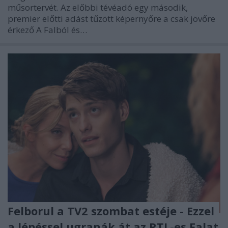
műsortervét. Az előbbi tévéadó egy második,
premier előtti adást tűzött képernyőre a csak jövőre
érkező A Falból és…
Felborul a TV2 szombat estéje - Ezzel
a lépéssel ugranák át az RTL-es Falat