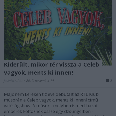
Kiderült, mikor tér vissza a Celeb
vagyok, ments ki innen!
Jasinka Ádám
•
2017. november 14.
2
Majdnem kereken tíz éve debütált az RTL Klub
műsorán a Celeb vagyok, ments ki innen! című
valóságshow. A műsor - melyben ismert hazai
emberek költöznek össze egy dzsungelben -