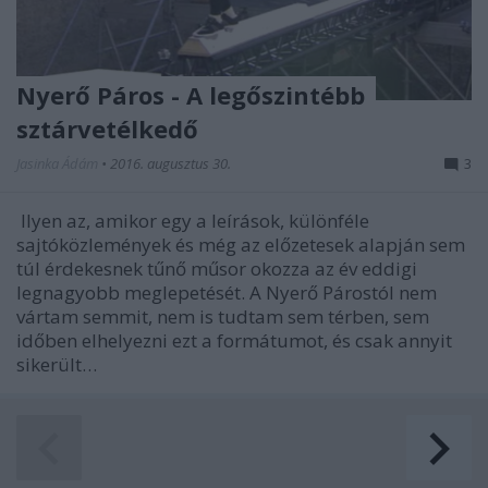
Nyerő Páros - A legőszintébb
sztárvetélkedő
Jasinka Ádám
•
2016. augusztus 30.
3
Ilyen az, amikor egy a leírások, különféle
sajtóközlemények és még az előzetesek alapján sem
túl érdekesnek tűnő műsor okozza az év eddigi
legnagyobb meglepetését. A Nyerő Párostól nem
vártam semmit, nem is tudtam sem térben, sem
időben elhelyezni ezt a formátumot, és csak annyit
sikerült…