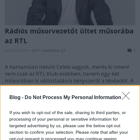
Rádiós műsorvezetőt ültet műsorába
az RTL
Jasinka Ádám
•
2017. november 23.
1
A hamarosan induló Celeb vagyok, ments ki innen!
nem csak az RTL Klub estéiben, hanem egy-két
műsorában is változtatásra kényszeríti a tévéadót. A
celebes reality miatt nem Kiss Ramóna vezeti majd
az X-Faktor fináléját, és most kiderült, hogy az RTL
Blog -
Do Not Process My Personal Information
Klubra idén húsvétkor visszatérő Reggeliben…
If you wish to opt-out of the sale, sharing to third parties, or
processing of your personal or sensitive information for
targeted advertising by us, please use the below opt-out
section to confirm your selection. Please note that after your
opt-out request is processed you may continue seeing