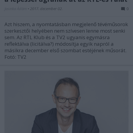
Jasinka Ádám
•
2017. december 02.
0
Azt hiszem, a nyomtatásban megjelenő tévéműsorok
szerkesztői helyében nem szívesen lenne most senki
sem. Az RTL Klub és a TV2 ugyanis egymásra
reflektálva (licitálva?) módosítja egyik napról a
másikra december első szombat estéjének műsorát.
Fotó: TV2