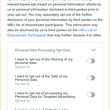
interest-based ads based on personal information utilized by
us or personal information disclosed to third parties prior to
your opt-out. You may separately opt-out of the further
disclosure of your personal information by third parties on the
IAB’s list of downstream participants. This information may
also be disclosed by us to third parties on the
IAB’s List of
Downstream Participants
that may further disclose it to other
third parties.
Please note that this website/app uses one or more Google
Personal Data Processing Opt Outs
services and may gather and store information including but
November végétől szinte minden esti
not limited to your visit or usage behaviour. You may click to
I want to opt-out of the Sharing of my
műsor korábban kezdődik majd az
personal data.
grant or deny consent to Google and its third-party tags to
Opted In
use your data for below specified purposes in below Google
RTL Klubon
consent section.
I want to opt-out of the Sale of my
Jasinka Ádám
•
2017. november 22.
0
Personal Data.
Opted In
November végétől több minden is változik az RTL
I want to opt-out of processing my
Personal Data for Targeted Advertising.
Klub estéiben. Az egyik legjelentősebb, hogy elindul
Opted In
a heti hét nap élő adásokkal jelentkező Celeb vagyok,
ments ki innen!. Emiatt pedig kissé átrendezőnek a