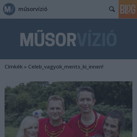
műsorvízió
Címkék
»
Celeb_vagyok_ments_ki_innen!