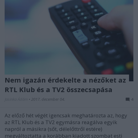
Nem igazán érdekelte a nézőket az
RTL Klub és a TV2 összecsapása
Jasinka Ádám
•
2017. december 04.
4
Az előző hét végét igencsak meghatározta az, hogy
az RTL Klub és a TV2 egymásra reagálva egyik
napról a másikra (sőt, délelőttről estére)
megváltoztatta a korábban kiadott szombat esti