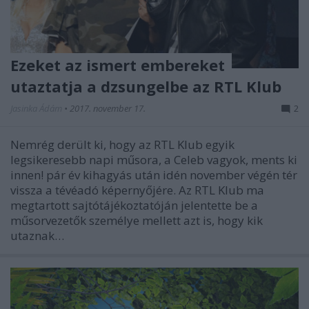
Ezeket az ismert embereket
utaztatja a dzsungelbe az RTL Klub
Jasinka Ádám
•
2017. november 17.
2
Nemrég derült ki, hogy az RTL Klub egyik
legsikeresebb napi műsora, a Celeb vagyok, ments ki
innen! pár év kihagyás után idén november végén tér
vissza a tévéadó képernyőjére. Az RTL Klub ma
megtartott sajtótájékoztatóján jelentette be a
műsorvezetők személye mellett azt is, hogy kik
utaznak…