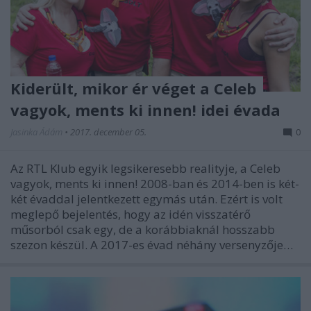
Kiderült, mikor ér véget a Celeb
vagyok, ments ki innen! idei évada
Jasinka Ádám
•
2017. december 05.
0
Az RTL Klub egyik legsikeresebb realityje, a Celeb
vagyok, ments ki innen! 2008-ban és 2014-ben is két-
két évaddal jelentkezett egymás után. Ezért is volt
meglepő bejelentés, hogy az idén visszatérő
műsorból csak egy, de a korábbiaknál hosszabb
szezon készül. A 2017-es évad néhány versenyzője…