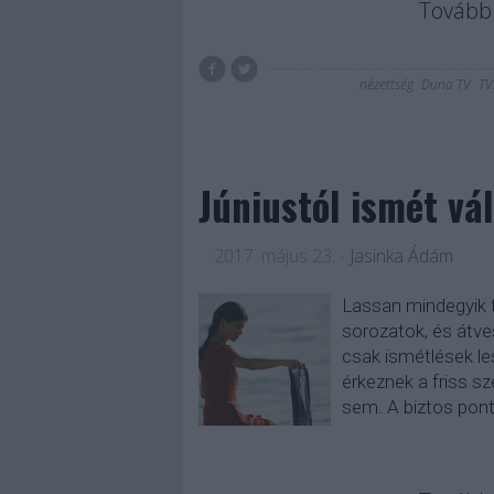
Tovább 
nézettség
Duna TV
TV
Júniustól ismét vá
2017. május 23.
-
Jasinka Ádám
Lassan mindegyik t
sorozatok, és átve
csak ismétlések l
érkeznek a friss s
sem. A biztos pon