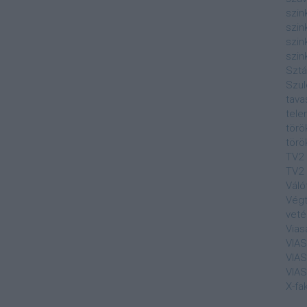
szin
szin
szin
szin
Sztá
Szul
tava
tele
törö
törö
TV2
TV2 
Váló
Végt
veté
Vias
VIA
VIA
VIA
X-fa