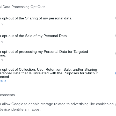
A Fa
l Data Processing Opt Outs
A ko
a cikk folytatásához.
A Ko
o opt-out of the Sharing of my personal data.
A mi 
In
Szólj hozzá!
A sz
Balo
vetélkedő
TV2
Till Attila
TV2 Csoport
Tilla
Bumm!
őszi szezon 2016
o opt-out of the Sale of my Personal Data.
Bará
In
Cast
Come
to opt-out of processing my Personal Data for Targeted
Cool
ing.
Dow
In
Dr. 
o opt-out of Collection, Use, Retention, Sale, and/or Sharing
Dun
ersonal Data that Is Unrelated with the Purposes for which it
előz
lected.
Euro
Out
Film
forg
consents
FOX
Gund
o allow Google to enable storage related to advertising like cookies on
haza
evice identifiers in apps.
HBO