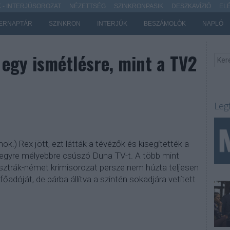
- INTERJÚSOROZAT
NÉZETTSÉG
SZINKRONPASIK
DESZKAVÍZIÓ
EL
ERNAPTÁR
SZINKRON
INTERJÚK
BESZÁMOLÓK
NAPLÓ
egy ismétlésre, mint a TV2
Leg
ok.) Rex jött, ezt látták a tévézők és kisegítették a
 egyre mélyebbre csúszó Duna TV-t. A több mint
sztrák-német krimisorozat persze nem húzta teljesen
őadóját, de párba állítva a szintén sokadjára vetített