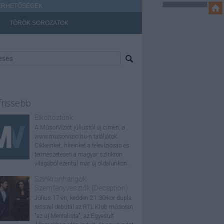
ÉRHETŐSÉGEK
TÖRÖK SOROZATOK
frissebb
Elköltöztünk
A MűsorVíziót júliustól új címen, a
www.musorvizio.hu-n találjátok.
Cikkeinket, híreinket a televíziózás és
természetesen a magyar szinkron
világából ezentúl már új oldalunkon...
Szinkronhangok:
Szemfényvesztők (Deception)
Július 17-én, kedden 21.30-kor dupla
résszel debütál az RTL Klub műsorán
"az új Mentalista", az Egyesült