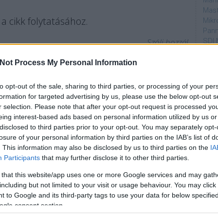
Mahi
Mast
a cikk folytatásához.
Mikr
Pann
Szólj hozzá!
SDI 
Sub
hírek
műsorváltozás
TV2
Till Attila
Bumm!
Not Process My Personal Information
Par
to opt-out of the sale, sharing to third parties, or processing of your per
tér vissza a TV2
dtvn
formation for targeted advertising by us, please use the below opt-out s
Puli
r selection. Please note that after your opt-out request is processed y
Magy
eing interest-based ads based on personal information utilized by us or
Desm
disclosed to third parties prior to your opt-out. You may separately opt-
Too
losure of your personal information by third parties on the IAB’s list of
emT
. This information may also be disclosed by us to third parties on the
IA
Participants
that may further disclose it to other third parties.
Cím
k a tehetségkutató formátumokkal, hanem a
s igazán szerencséje. Az újabb műsoraik közül Az 50
 that this website/app uses one or more Google services and may gath
aján
zta a legtovább, míg a roppant drága Kocka
including but not limited to your visit or usage behaviour. You may click 
AMC
csak lázba a tévézőket. Nem véletlen, hogy idén
 to Google and its third-party tags to use your data for below specifi
amer
es, hanem a celebes…
ogle consent section.
AXN
A Da