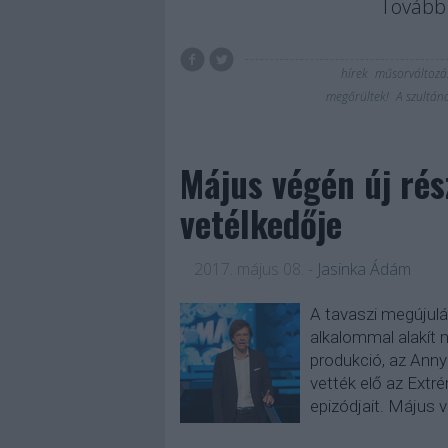
Tovább 
hírek
műsorváltozá
megőrültek!
A szultán
Május végén új rés
vetélkedője
2017. május 08.
-
Jasinka Ádám
A tavaszi megújulá
alkalommal alakít m
produkció, az Annyi
vették elő az Extr
epizódjait. Május