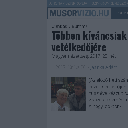
A HÓNAP SZINKRONJA
SZINKRONRENDEZŐK 
PREMI
Címkék
»
Bumm!
Többen kíváncsiak 
vetélkedőjére
Magyar nézettség: 2017. 25. hét
2017. június 26.
-
Jasinka Ádám
(Az előző heti szám
nézettség lejtőjén
húsz éve készült o
vissza a közmédia f
A hegyi doktor -…