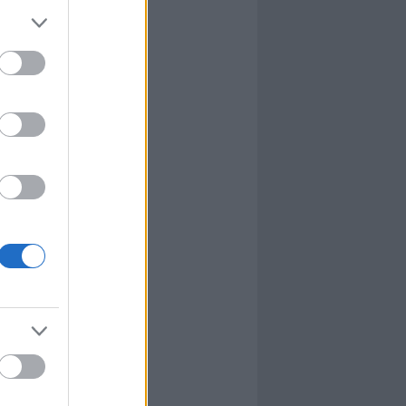
l
nyhafőnök
nyhafőnök
kis falunk
ultána
g Mix
tok közt
le
dy Central
 TV
nton Abbey
Csont
a TV
etes
víziós Dalfesztivál
Box
atás
el Takács Gábor
i sorozat