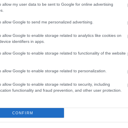
HBO
o allow my user data to be sent to Google for online advertising
Heti
s.
híre
hum
to allow Google to send me personalized advertising.
inter
Izau
o allow Google to enable storage related to analytics like cookies on
játé
evice identifiers in apps.
kábe
kedv
o allow Google to enable storage related to functionality of the website
kvíz
Labo
m1
o allow Google to enable storage related to personalization.
M1
M4 S
o allow Google to enable storage related to security, including
Mafi
cation functionality and fraud prevention, and other user protection.
magy
Mast
Mikr
MTV
CONFIRM
Munk
műs