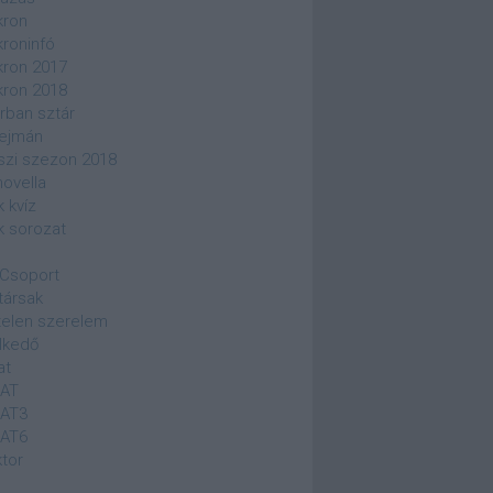
kron
kroninfó
kron 2017
kron 2018
rban sztár
ejmán
szi szezon 2018
novella
k kvíz
k sorozat
Csoport
társak
elen szerelem
lkedő
at
SAT
SAT3
SAT6
ktor