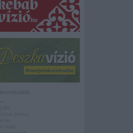
nkronstúdiók
ve
g Mix
ct Dub Studios
rFilm
lm Audio