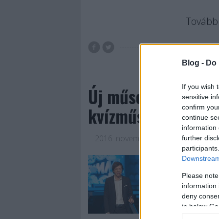
Tovább 
Blog -
Do 
If you wish 
Új műsorvezetővel 
sensitive in
kvízműsora
confirm you
continue se
information 
2016. november 03.
-
Jasinka Ádám
further disc
participants
Downstream 
A TV2-nek nem csa
vetélkedőkkel sinc
Please note
milliós játszma hú
information 
mérsékelten hozta 
deny consent
nem a civil ember
in below Go