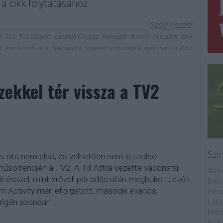
a cikk folytatásához.
Szólj hozzá!
s
TV2
TV2 Csoport
Lángoló Chicago
Fatmagül
Bumm!
Az indíték
Ezek
a
Ana három arca
Telenovella
Született szobalányok
nyári szezon 2017
zekkel tér vissza a TV2
Szi
s óta nem első, és vélhetően nem is utolsó
űsorrendjén a TV2. A Till Attila vezette vadonatúj
Acti
t ésszel, mint erővel! pár adás után megbukott, ezért
Balo
ém Activity már leforgatott, második évados
Dire
 végén azonban…
Labo
Mafi