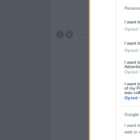
Persona
Tovább 
I want t
Opted 
I want t
Opted 
I want 
Advertis
Opted 
I want t
of my P
was col
Opted 
Google 
I want t
web or d