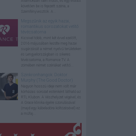
Államokban idén indult, és egy évadot
követően be is fejezett széria, a
Szemfényvesztők. A...
Megszűnik az egyik hazai,
romantikus sorozatokat vetítő
tévécsatorna
Kicsivel több, mint két évvel ezelőtt,
2016 májusában kezdte meg hazai
sugárzását a német nyelvű területeken
és Lengyelországban is sikeres
tévécsatorna, a Romance TV. A
zömében német szériákat vetítő...
Szinkronhangok: Doktor
Murphy (The Good Doctor)
Nagyon hosszú ideje nem volt már
kórházas sorozat esténként látható az
RTL Klubon. A Vészhelyzet végével, és
A Grace klinika éjjelre szorulásával
(majd egy kábeladóra költözésével) ez
a műfaj...