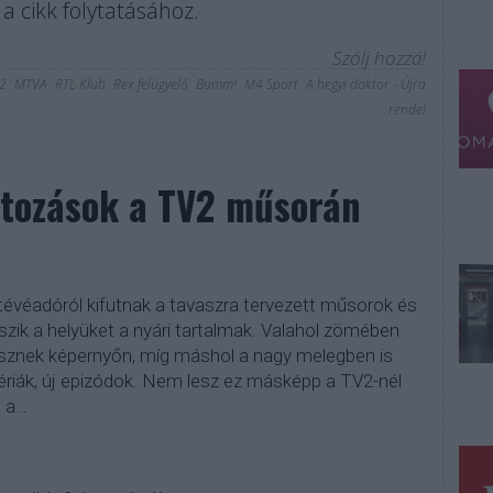
a cikk folytatásához.
Szólj hozzá!
2
MTVA
RTL Klub
Rex felügyelő
Bumm!
M4 Sport
A hegyi doktor - Újra
rendel
ltozások a TV2 műsorán
évéadóról kifutnak a tavaszra tervezett műsorok és
szik a helyüket a nyári tartalmak. Valahol zömében
esznek képernyőn, míg máshol a nagy melegben is
zériák, új epizódok. Nem lesz ez másképp a TV2-nél
t a…