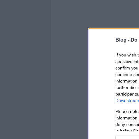
Blog -
Do 
If you wish 
sensitive in
confirm you
continue se
information 
further disc
participants
Downstream 
Please note
information 
deny consent
in below Go