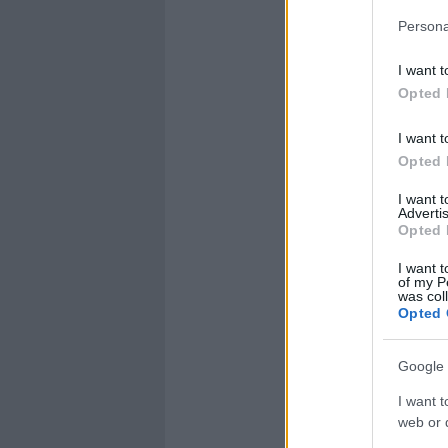
Persona
I want t
Opted 
I want t
Opted 
I want 
Advertis
Opted 
I want t
of my P
was col
Opted 
Google 
I want t
web or d