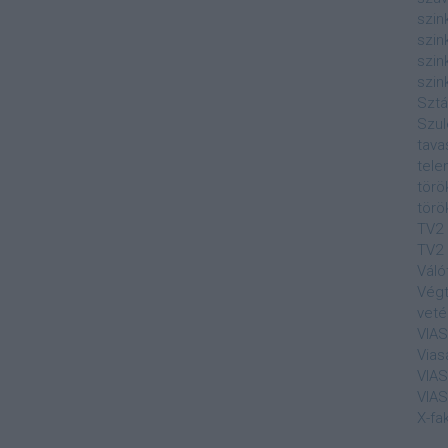
szin
szin
szin
szin
Sztá
Szul
tava
tele
törö
törö
TV2
TV2 
Váló
Végt
veté
VIA
Vias
VIA
VIA
X-fa