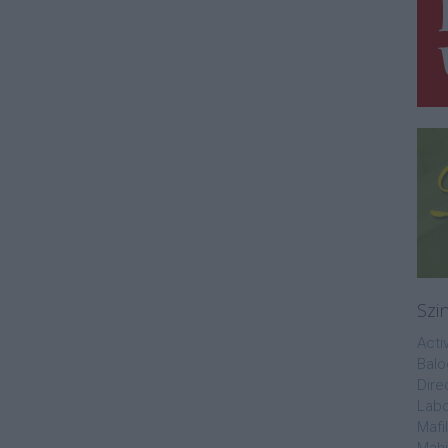
Szi
Acti
Balo
Dire
Labo
Mafi