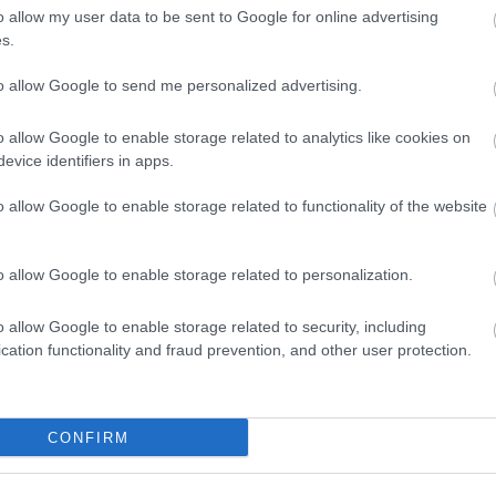
HBO
o allow my user data to be sent to Google for online advertising
Heti
s.
híre
hum
to allow Google to send me personalized advertising.
inter
Izau
o allow Google to enable storage related to analytics like cookies on
játé
evice identifiers in apps.
kábe
kedv
o allow Google to enable storage related to functionality of the website
kvíz
Labo
M1
o allow Google to enable storage related to personalization.
m1
M4 S
o allow Google to enable storage related to security, including
Mafi
cation functionality and fraud prevention, and other user protection.
magy
Mast
Mikr
MTV
CONFIRM
Munk
műs