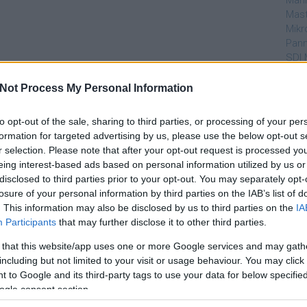
Mahi
Mast
Mikr
Pann
SDI 
Sub
Not Process My Personal Information
Par
to opt-out of the sale, sharing to third parties, or processing of your per
dtvn
formation for targeted advertising by us, please use the below opt-out s
Puli
r selection. Please note that after your opt-out request is processed y
Magy
eing interest-based ads based on personal information utilized by us or
Desm
disclosed to third parties prior to your opt-out. You may separately opt-
Too
losure of your personal information by third parties on the IAB’s list of
emT
. This information may also be disclosed by us to third parties on the
IA
Participants
that may further disclose it to other third parties.
Cím
 that this website/app uses one or more Google services and may gath
aján
including but not limited to your visit or usage behaviour. You may click 
AMC
 to Google and its third-party tags to use your data for below specifi
amer
ogle consent section.
AXN
A Da