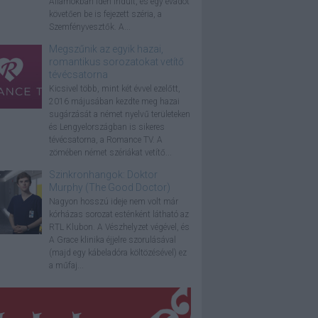
Államokban idén indult, és egy évadot
követően be is fejezett széria, a
Szemfényvesztők. A...
Megszűnik az egyik hazai,
romantikus sorozatokat vetítő
tévécsatorna
Kicsivel több, mint két évvel ezelőtt,
2016 májusában kezdte meg hazai
sugárzását a német nyelvű területeken
és Lengyelországban is sikeres
tévécsatorna, a Romance TV. A
zömében német szériákat vetítő...
Szinkronhangok: Doktor
Murphy (The Good Doctor)
Nagyon hosszú ideje nem volt már
kórházas sorozat esténként látható az
RTL Klubon. A Vészhelyzet végével, és
A Grace klinika éjjelre szorulásával
(majd egy kábeladóra költözésével) ez
a műfaj...