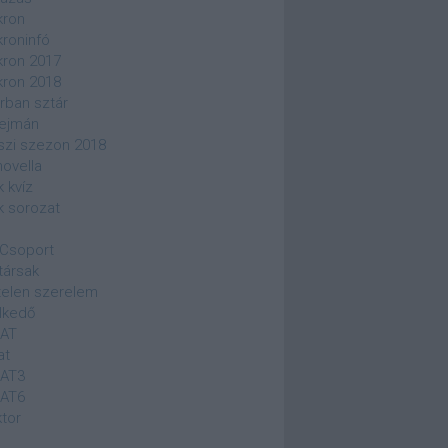
kron
kroninfó
kron 2017
kron 2018
rban sztár
ejmán
szi szezon 2018
novella
k kvíz
k sorozat
Csoport
társak
elen szerelem
lkedő
SAT
at
SAT3
SAT6
ktor