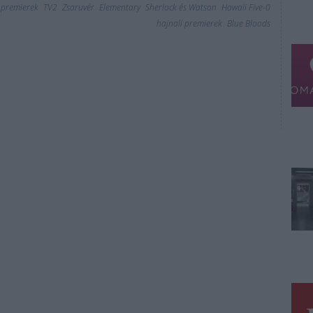
premierek
TV2
Zsaruvér
Elementary
Sherlock és Watson
Hawaii Five-0
hajnali premierek
Blue Bloods