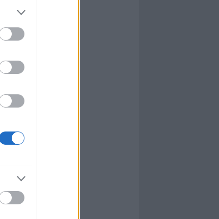
l
nyhafőnök
nyhafőnök
kis falunk
ultána
g Mix
tok közt
le
dy Central
 TV
nton Abbey
Csont
a TV
etes
víziós Dalfesztivál
Box
atás
el Takács Gábor
i sorozat