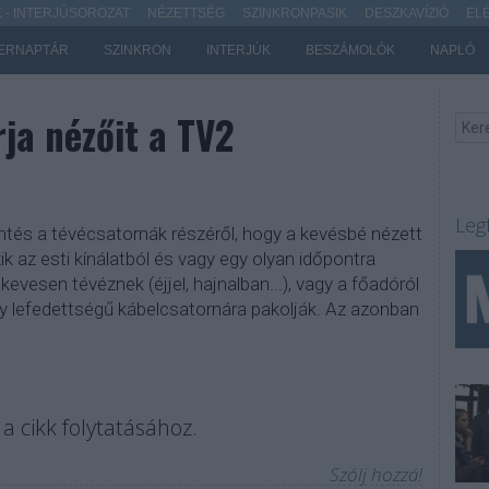
- INTERJÚSOROZAT
NÉZETTSÉG
SZINKRONPASIK
DESZKAVÍZIÓ
EL
ERNAPTÁR
SZINKRON
INTERJÚK
BESZÁMOLÓK
NAPLÓ
rja nézőit a TV2
Leg
tés a tévécsatornák részéről, hogy a kevésbé nézett
k az esti kínálatból és vagy egy olyan időpontra
evesen tévéznek (éjjel, hajnalban...), vagy a főadóról
y lefedettségű kábelcsatornára pakolják. Az azonban
a cikk folytatásához.
Szólj hozzá!