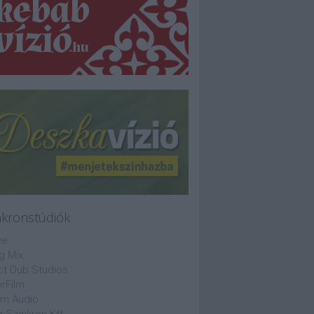
nkronstúdiók
ve
g Mix
ct Dub Studios
rFilm
lm Audio