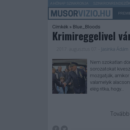
A HÓNAP SZINKRONJA
SZINKRONRENDEZŐK 
PREMI
Címkék
»
Blue_Bloods
Krimireggelivel vá
2017. augusztus 07.
-
Jasinka Ádám
Nem szokatlan dön
sorozatokat kiveszi
mozgatják, amikor k
valamelyik alacson
elég ritka, hogy…
Tovább 