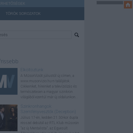
ÉRHETŐSÉGEK
TÖRÖK SOROZATOK
frissebb
Elköltöztünk
A MűsorVíziót júliustól új címen, a
www.musorvizio.hu-n találjátok.
Cikkeinket, híreinket a televíziózás és
természetesen a magyar szinkron
világából ezentúl már új oldalunkon...
Szinkronhangok:
Szemfényvesztők (Deception)
Július 17-én, kedden 21.30-kor dupla
résszel debütál az RTL Klub műsorán
"az új Mentalista", az Egyesült