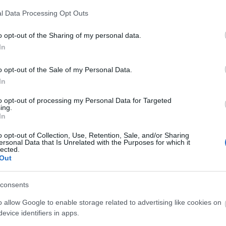
A Fa
l Data Processing Opt Outs
A ko
A Ko
o opt-out of the Sharing of my personal data.
A mi 
In
A sz
Balo
o opt-out of the Sale of my Personal Data.
Bará
In
Cast
Come
to opt-out of processing my Personal Data for Targeted
Cool
ing.
Dow
In
Dr. 
o opt-out of Collection, Use, Retention, Sale, and/or Sharing
Dun
ersonal Data that Is Unrelated with the Purposes for which it
előz
lected.
Euro
Out
Film
forg
consents
FOX
Gund
o allow Google to enable storage related to advertising like cookies on
haza
evice identifiers in apps.
HBO