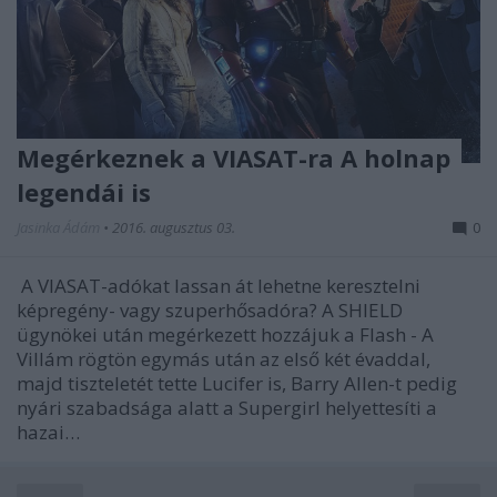
Megérkeznek a VIASAT-ra A holnap
legendái is
Jasinka Ádám
•
2016. augusztus 03.
0
A VIASAT-adókat lassan át lehetne keresztelni
képregény- vagy szuperhősadóra? A SHIELD
ügynökei után megérkezett hozzájuk a Flash - A
Villám rögtön egymás után az első két évaddal,
majd tiszteletét tette Lucifer is, Barry Allen-t pedig
nyári szabadsága alatt a Supergirl helyettesíti a
hazai…