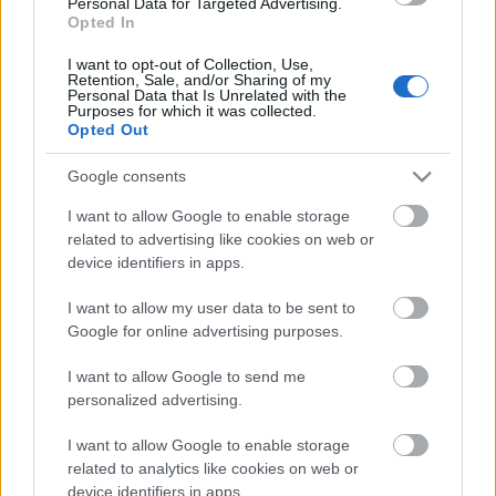
Personal Data for Targeted Advertising.
egyre többen és egyre különfélébb módon
Opted In
meglovagolni, pedig nem úgy tűnik, hogy
csillapodnának, sőt, pont az nem hagyja
I want to opt-out of Collection, Use,
Retention, Sale, and/or Sharing of my
lecsendesedni a tévés…
Personal Data that Is Unrelated with the
Purposes for which it was collected.
Opted Out
Google consents
I want to allow Google to enable storage
related to advertising like cookies on web or
device identifiers in apps.
I want to allow my user data to be sent to
Google for online advertising purposes.
I want to allow Google to send me
personalized advertising.
I want to allow Google to enable storage
related to analytics like cookies on web or
Ők lesznek A holnap legendái című
device identifiers in apps.