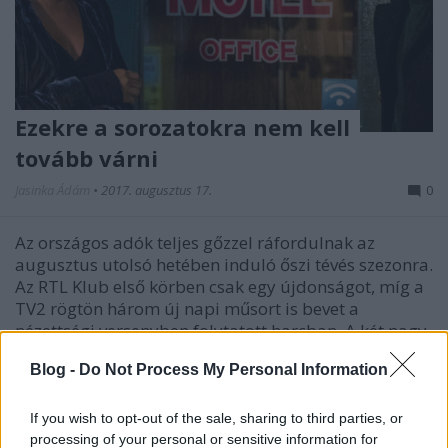
Ezekre a sorozatokra nem kell
tovább várni
Jasinka Ádám
•
2017. augusztus 17.
0
Az országos adók teljes gőzzel ráfordulnak az
augusztus utolsó hetében induló őszi tévés szezonra.
Az RTL Klub első körben csak egy újdonságot, míg a
TV2 rögtön három új napi műsort is bevet a
nézettségi versenyben folytatott harcban. A két nagy
mellett azonban a kábelcsatornák sem maradnak el,
Blog -
Do Not Process My Personal Information
és…
If you wish to opt-out of the sale, sharing to third parties, or
processing of your personal or sensitive information for