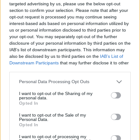
targeted advertising by us, please use the below opt-out
section to confirm your selection. Please note that after your
opt-out request is processed you may continue seeing
interest-based ads based on personal information utilized by
us or personal information disclosed to third parties prior to
your opt-out. You may separately opt-out of the further
disclosure of your personal information by third parties on the
IAB’s list of downstream participants. This information may
also be disclosed by us to third parties on the
IAB’s List of
Downstream Participants
that may further disclose it to other
third parties.
Please note that this website/app uses one or more Google
Personal Data Processing Opt Outs
Aprics László: "A déli akcentust
services and may gather and store information including but
not limited to your visit or usage behaviour. You may click to
I want to opt-out of the Sharing of my
lehetetlen magyarul visszaadni"
personal data.
grant or deny consent to Google and its third-party tags to
Opted In
use your data for below specified purposes in below Google
Jasinka Ádám
•
2016. szeptember 02.
0
consent section.
I want to opt-out of the Sale of my
Personal Data.
A képregény-adaptációk egy ideje már nem csak a
Opted In
mozik, hanem a tévéadók kínálatában is igen előkelő
I want to opt-out of processing my
helyet foglalnak el. A hullámok, amiket igyekeznek