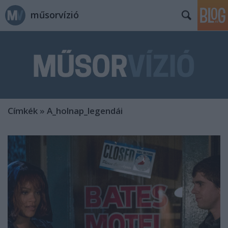
műsorvízió
Címkék
»
A_holnap_legendái