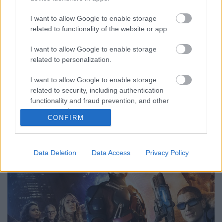
sorozat magyar hangjai
I want to allow Google to enable storage
Jasinka Ádám
•
2016. augusztus 18.
0
related to functionality of the website or app.
I want to allow Google to enable storage
Amilyen sokat kellett várnunk arra, hogy Barry Allen
related to personalization.
és kis csapata megérkezzen Magyarországra, most
olyan gyorsan jönnek vele a társai, a többi
I want to allow Google to enable storage
szuperhősös széria. A Flash - A Villám eddig
related to security, including authentication
elkészült két szezonja ráadásul egymás után, szünet
functionality and fraud prevention, and other
nélkül került képernyőre, és még a válótársaként
user protection.
behozott…
CONFIRM
Data Deletion
Data Access
Privacy Policy