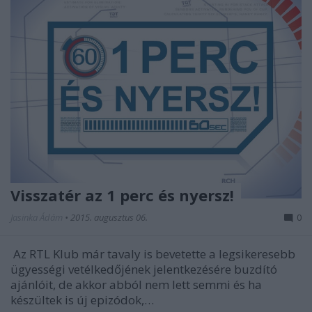
Visszatér az 1 perc és nyersz!
Jasinka Ádám
•
2015. augusztus 06.
0
Az RTL Klub már tavaly is bevetette a legsikeresebb
ügyességi vetélkedőjének jelentkezésére buzdító
ajánlóit, de akkor abból nem lett semmi és ha
készültek is új epizódok,…