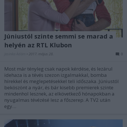
Júniustól szinte semmi se marad a
helyén az RTL Klubon
Jasinka Ádám
•
2017. május 28.
0
Most már tényleg csak napok kérdése, és lezárul
idehaza is a tévés szezon izgalmakkal, bomba
hírekkel és meglepetésekkel teli időszaka. Júniustól
beköszönt a nyár, és bár kisebb premierek szinte
mindenhol lesznek, az elkövetkező hónapokban a
nyugalmas tévézésé lesz a főszerep. A TV2 után
egy…