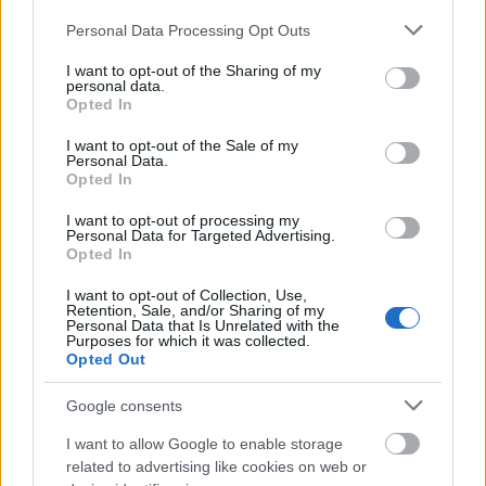
délután és kora este nagy nézettségre szert tenni.
Please note that this website/app uses one or more Google
Personal Data Processing Opt Outs
Hosszúak a nappalok és egyre jobb az idő, ez pedig
services and may gather and store information including but
bizony nyomot hagy a nézőszámon. Lehet, hogy
not limited to your visit or usage behaviour. You may click to
I want to opt-out of the Sharing of my
personal data.
most kaptuk meg ennek az előszelét. A hosszú
grant or deny consent to Google and its third-party tags to
Opted In
szünetről…
use your data for below specified purposes in below Google
consent section.
I want to opt-out of the Sale of my
Personal Data.
Opted In
I want to opt-out of processing my
Personal Data for Targeted Advertising.
Opted In
I want to opt-out of Collection, Use,
Retention, Sale, and/or Sharing of my
Personal Data that Is Unrelated with the
Purposes for which it was collected.
Opted Out
Google consents
I want to allow Google to enable storage
related to advertising like cookies on web or