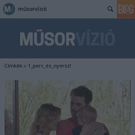
műsorvízió
Címkék
»
1_perc_és_nyersz!