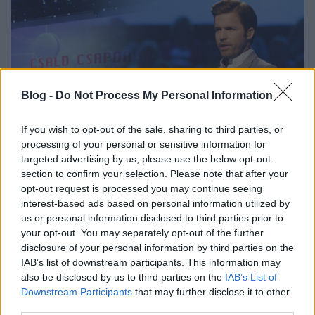
Blog -
Do Not Process My Personal Information
If you wish to opt-out of the sale, sharing to third parties, or
processing of your personal or sensitive information for
targeted advertising by us, please use the below opt-out
section to confirm your selection. Please note that after your
opt-out request is processed you may continue seeing
Sebestyén Balázs vetélkedőjén
interest-based ads based on personal information utilized by
kifogott volna a jó idő?
us or personal information disclosed to third parties prior to
your opt-out. You may separately opt-out of the further
Magyar nézettség: 2017. 20. hét
disclosure of your personal information by third parties on the
Jasinka Ádám
•
2017. május 22.
1
IAB’s list of downstream participants. This information may
also be disclosed by us to third parties on the
IAB’s List of
Downstream Participants
that may further disclose it to other
(Az előző heti számok.) Lassan elérünk az évnek
third parties.
ahhoz a szakához, amikor egyre nehezebb lesz