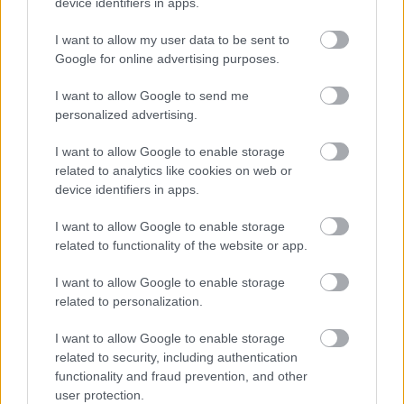
device identifiers in apps.
Nem sokáig marad képernyőn az RTL
Klub új műsora
I want to allow my user data to be sent to
Google for online advertising purposes.
Jasinka Ádám
•
2017. május 02.
5
I want to allow Google to send me
Május 2-án debütált az RTL Klubon a tévéadó egyik
personalized advertising.
új saját gyártású realityje, a különleges kísérletnek is
I want to allow Google to enable storage
felfogható párkereső műsor, a Házasság első
related to analytics like cookies on web or
látásra. A műsorban négy, vakházasságot kötő pár
device identifiers in apps.
közös életének első hónapját követhetjük nyomon
addig a pontig, amikor is eldöntik, együtt vagy…
I want to allow Google to enable storage
related to functionality of the website or app.
I want to allow Google to enable storage
related to personalization.
I want to allow Google to enable storage
related to security, including authentication
functionality and fraud prevention, and other
user protection.