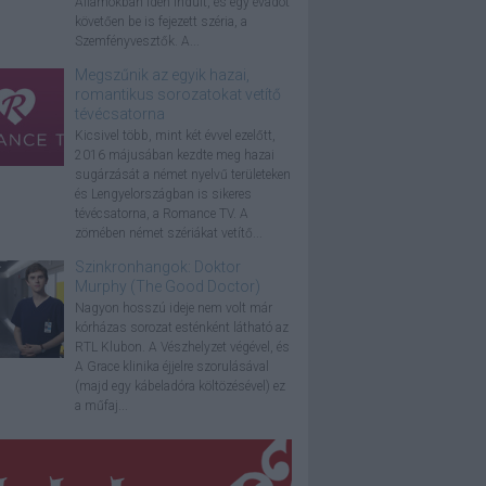
Államokban idén indult, és egy évadot
követően be is fejezett széria, a
Szemfényvesztők. A...
Megszűnik az egyik hazai,
romantikus sorozatokat vetítő
tévécsatorna
Kicsivel több, mint két évvel ezelőtt,
2016 májusában kezdte meg hazai
sugárzását a német nyelvű területeken
és Lengyelországban is sikeres
tévécsatorna, a Romance TV. A
zömében német szériákat vetítő...
Szinkronhangok: Doktor
Murphy (The Good Doctor)
Nagyon hosszú ideje nem volt már
kórházas sorozat esténként látható az
RTL Klubon. A Vészhelyzet végével, és
A Grace klinika éjjelre szorulásával
(majd egy kábeladóra költözésével) ez
a műfaj...