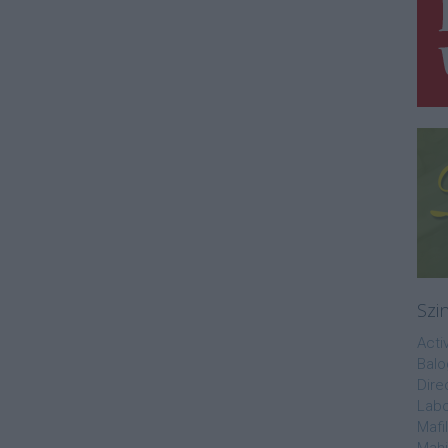
Szi
Acti
Balo
Dire
Labo
Mafi