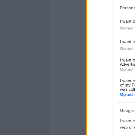
Persona
I want t
Opted 
I want t
Opted 
I want 
Advertis
Opted 
I want t
of my P
was col
Opted 
Google 
I want t
web or d