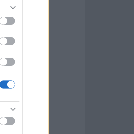
l
nyhafőnök
nyhafőnök
kis falunk
ultána
g Mix
tok közt
le
dy Central
 TV
nton Abbey
Csont
a TV
etes
víziós Dalfesztivál
Box
atás
el Takács Gábor
i sorozat