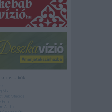
nkronstúdiók
ve
g Mix
ct Dub Studios
rFilm
lm Audio