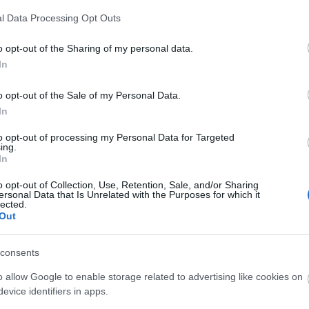
A Fa
l Data Processing Opt Outs
A ko
A Ko
o opt-out of the Sharing of my personal data.
A mi 
In
A sz
Balo
o opt-out of the Sale of my Personal Data.
Bará
In
Cast
Come
to opt-out of processing my Personal Data for Targeted
Cool
ing.
Dow
In
Dr. 
o opt-out of Collection, Use, Retention, Sale, and/or Sharing
Dun
ersonal Data that Is Unrelated with the Purposes for which it
előz
lected.
Euro
Out
Film
forg
consents
FOX
Gund
o allow Google to enable storage related to advertising like cookies on
haza
evice identifiers in apps.
HBO