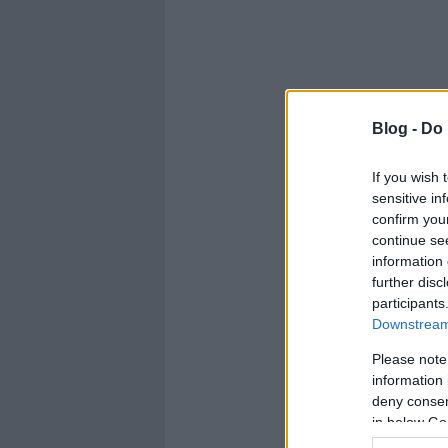
Blog -
Do 
If you wish 
sensitive in
confirm you
continue se
information 
further disc
participants
Downstream 
Please note
information 
deny consent
in below Go