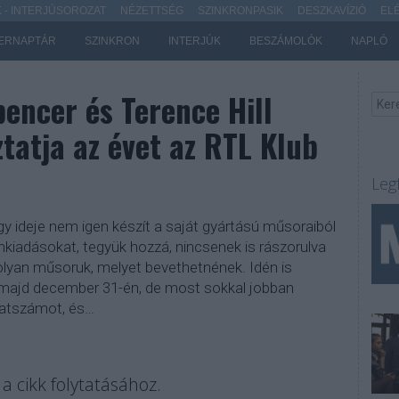
- INTERJÚSOROZAT
NÉZETTSÉG
SZINKRONPASIK
DESZKAVÍZIÓ
EL
ERNAPTÁR
SZINKRON
INTERJÚK
BESZÁMOLÓK
NAPLÓ
pencer és Terence Hill
atja az évet az RTL Klub
Leg
y ideje nem igen készít a saját gyártású műsoraiból
kiadásokat, tegyük hozzá, nincsenek is rászorulva
 olyan műsoruk, melyet bevethetnének. Idén is
 majd december 31-én, de most sokkal jobban
ulatszámot, és…
a cikk folytatásához.