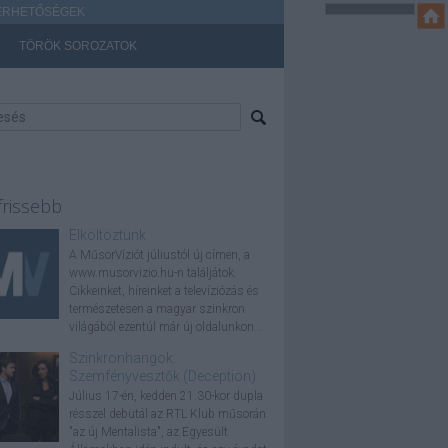
ÉRHETŐSÉGEK
TÖRÖK SOROZATOK
frissebb
Elköltöztünk
A MűsorVíziót júliustól új címen, a
www.musorvizio.hu-n találjátok.
Cikkeinket, híreinket a televíziózás és
természetesen a magyar szinkron
világából ezentúl már új oldalunkon...
Szinkronhangok:
Szemfényvesztők (Deception)
Július 17-én, kedden 21.30-kor dupla
résszel debütál az RTL Klub műsorán
"az új Mentalista", az Egyesült