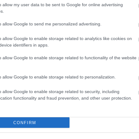
HBO
o allow my user data to be sent to Google for online advertising
Heti
s.
híre
hum
to allow Google to send me personalized advertising.
inter
Izau
o allow Google to enable storage related to analytics like cookies on
játé
evice identifiers in apps.
kábe
kedv
o allow Google to enable storage related to functionality of the website
kvíz
Labo
m1
o allow Google to enable storage related to personalization.
M1
M4 S
o allow Google to enable storage related to security, including
Mafi
cation functionality and fraud prevention, and other user protection.
magy
Mast
Mikr
MTV
CONFIRM
Munk
műs