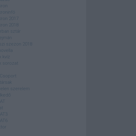
kron
kroninfó
kron 2017
kron 2018
rban sztár
ejmán
szi szezon 2018
novella
k kvíz
k sorozat
Csoport
társak
elen szerelem
lkedő
SAT
at
SAT3
SAT6
ktor