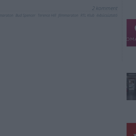
2
komment
maraton
Bud Spencer
Terence Hill
filmmaraton
RTL Klub
évbúcsúztató