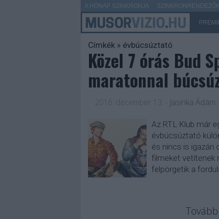
A HÓNAP SZINKRONJA
SZINKRONRENDEZŐK 
PREMI
Címkék
»
évbúcsúztató
Közel 7 órás Bud S
maratonnal búcsúzt
2016. december 13.
-
Jasinka Ádám
Az RTL Klub már eg
évbúcsúztató külön
és nincs is igazán
filmeket vetítenek
felpörgetik a ford
Tovább 