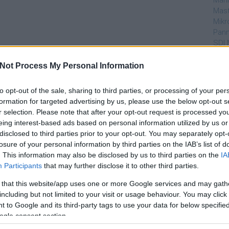
Mahi
Mast
Mikr
Pann
SDI 
Sub
Not Process My Personal Information
Par
to opt-out of the sale, sharing to third parties, or processing of your per
dtvn
formation for targeted advertising by us, please use the below opt-out s
Puli
r selection. Please note that after your opt-out request is processed y
Magy
eing interest-based ads based on personal information utilized by us or
Desm
disclosed to third parties prior to your opt-out. You may separately opt-
Too
losure of your personal information by third parties on the IAB’s list of
emT
. This information may also be disclosed by us to third parties on the
IA
Participants
that may further disclose it to other third parties.
Cím
 that this website/app uses one or more Google services and may gath
aján
including but not limited to your visit or usage behaviour. You may click 
AMC
 to Google and its third-party tags to use your data for below specifi
amer
ogle consent section.
AXN
A Da