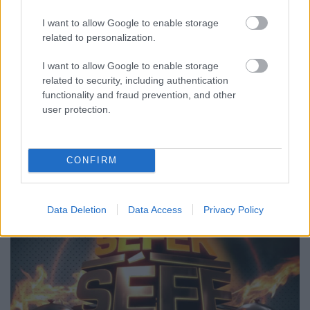
Jasinka Ádám
•
2017. augusztus 22.
0
I want to allow Google to enable storage
related to personalization.
A TV2 idén tavasszal több új műsort is bemutatott,
I want to allow Google to enable storage
ám ezek közül jó néhány elhasalt és pár rész után le
related to security, including authentication
is kerültek a képernyőről. Az egyik újdonság
functionality and fraud prevention, and other
azonban minden elvárást felülmúlt és képes volt
user protection.
még az RTL Klubot is megverni. Ez volt az Ördög
Nóra vezette Vigyázat, gyerekkel vagyok!. A színes,…
CONFIRM
Data Deletion
Data Access
Privacy Policy