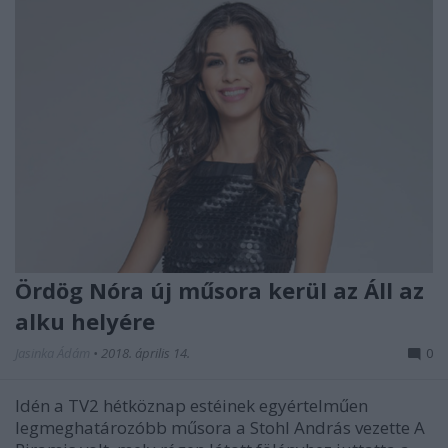
Ördög Nóra új műsora kerül az Áll az
alku helyére
Jasinka Ádám
•
2018. április 14.
0
Idén a TV2 hétköznap estéinek egyértelműen
legmeghatározóbb műsora a Stohl András vezette A