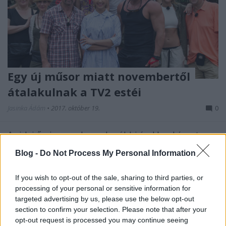
Egy új műsor miatt novembertől
átalakulnak a TV2 estéi
Jasinka Ádám
•
2017. október 19.
0
Az idei őszi szezonban a korábbi évekhez képest
jóval több saját gyártású produkciót készítenek a
Blog -
Do Not Process My Personal Information
magyar tévéadók. Az ősz első "fordulója" a Survivor
fináléjával, és a két TV2-s napi műsor elindulásával
véget is ért, hamarosan azonban újabb kör veszi
If you wish to opt-out of the sale, sharing to third parties, or
processing of your personal or sensitive information for
kezdetét. Novembertől ugyanis egy új napi reality…
targeted advertising by us, please use the below opt-out
section to confirm your selection. Please note that after your
opt-out request is processed you may continue seeing