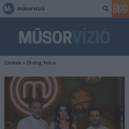
műsorvízió
Címkék
»
Ördög_Nóra