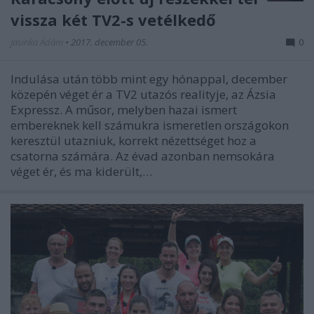
vissza két TV2-s vetélkedő
Jasinka Ádám
•
2017. december 05.
0
Indulása után több mint egy hónappal, december
közepén véget ér a TV2 utazós realityje, az Ázsia
Expressz. A műsor, melyben hazai ismert
embereknek kell számukra ismeretlen országokon
keresztül utazniuk, korrekt nézettséget hoz a
csatorna számára. Az évad azonban nemsokára
véget ér, és ma kiderült,…