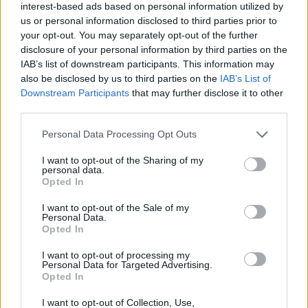
interest-based ads based on personal information utilized by
us or personal information disclosed to third parties prior to
your opt-out. You may separately opt-out of the further
disclosure of your personal information by third parties on the
IAB’s list of downstream participants. This information may
also be disclosed by us to third parties on the
IAB’s List of
Downstream Participants
that may further disclose it to other
third parties.
Please note that this website/app uses one or more Google
Personal Data Processing Opt Outs
services and may gather and store information including but
not limited to your visit or usage behaviour. You may click to
I want to opt-out of the Sharing of my
personal data.
grant or deny consent to Google and its third-party tags to
Opted In
use your data for below specified purposes in below Google
Világsztár jött Budapestre a TV2
consent section.
I want to opt-out of the Sale of my
népszerű családi vetélkedője miatt
Personal Data.
Opted In
Jasinka Ádám
•
2017. szeptember 18.
0
I want to opt-out of processing my
Personal Data for Targeted Advertising.
A TV2 idén tavasszal több új saját gyártású
Opted In
produkciót is képernyőre tűzött, ám csak az egyik
I want to opt-out of Collection, Use,
újdonság teljesített a várakozások fölött. Nem csak