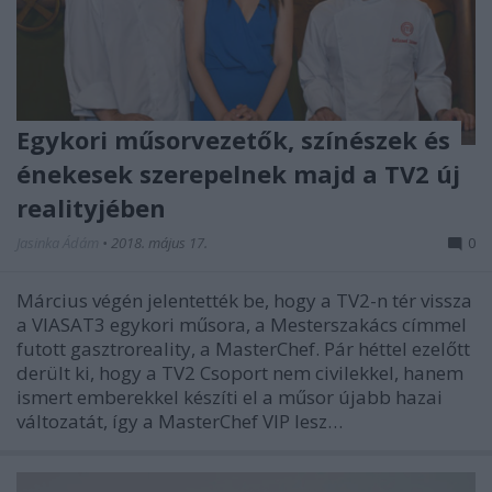
Egykori műsorvezetők, színészek és
énekesek szerepelnek majd a TV2 új
realityjében
Jasinka Ádám
•
2018. május 17.
0
Március végén jelentették be, hogy a TV2-n tér vissza
a VIASAT3 egykori műsora, a Mesterszakács címmel
futott gasztroreality, a MasterChef. Pár héttel ezelőtt
derült ki, hogy a TV2 Csoport nem civilekkel, hanem
ismert emberekkel készíti el a műsor újabb hazai
változatát, így a MasterChef VIP lesz…