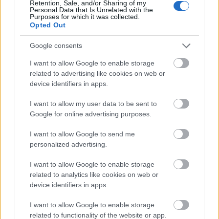
Retention, Sale, and/or Sharing of my
megverte a Szulejmánt, de még a Barátok köztre is
Personal Data that Is Unrelated with the
Purposes for which it was collected.
veszélyes volt és hetiről napi vetítésre váltva
Opted Out
feljavította a TV2 főműsoridős átlagát. Ez volt a…
Google consents
I want to allow Google to enable storage
related to advertising like cookies on web or
device identifiers in apps.
I want to allow my user data to be sent to
Google for online advertising purposes.
I want to allow Google to send me
personalized advertising.
I want to allow Google to enable storage
related to analytics like cookies on web or
device identifiers in apps.
Megszorongatta az RTL-t, nemsokára
I want to allow Google to enable storage
related to functionality of the website or app.
újra képernyőn