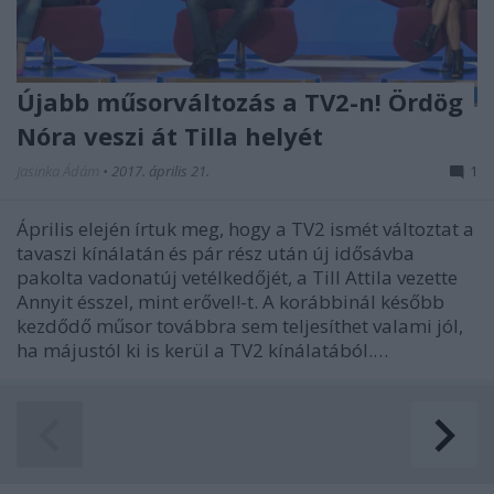
Újabb műsorváltozás a TV2-n! Ördög
Nóra veszi át Tilla helyét
Jasinka Ádám
•
2017. április 21.
1
Április elején írtuk meg, hogy a TV2 ismét változtat a
tavaszi kínálatán és pár rész után új idősávba
pakolta vadonatúj vetélkedőjét, a Till Attila vezette
Annyit ésszel, mint erővel!-t. A korábbinál később
kezdődő műsor továbbra sem teljesíthet valami jól,
ha májustól ki is kerül a TV2 kínálatából.…