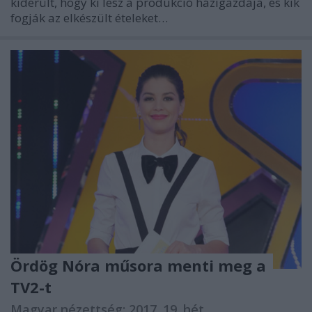
kiderült, hogy ki lesz a produkció házigazdája, és kik
fogják az elkészült ételeket…
Ördög Nóra műsora menti meg a
TV2-t
Magyar nézettség: 2017. 19. hét