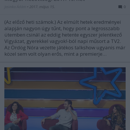
Jasinka Ádám
•
2017. május 15.
0
(Az előző heti számok.) Az elmúlt hetek eredményei
alapján nagyon úgy tűnt, hogy pont a legrosszabb
ütemben csinál az eddig hetente egyszer jelentkező
Vigyázat, gyerekkel vagyok!-ból napi műsort a TV2.
Az Ördög Nóra vezette játékos talkshow ugyanis már
közel sem volt olyan erős, mint a premierje…