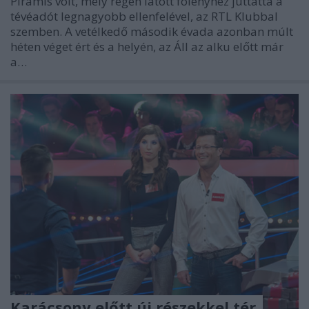
Piramis volt, mely régen látott fölényhez juttatta a
tévéadót legnagyobb ellenfelével, az RTL Klubbal
szemben. A vetélkedő második évada azonban múlt
héten véget ért és a helyén, az Áll az alku előtt már
a…
Karácsony előtt új részekkel tér