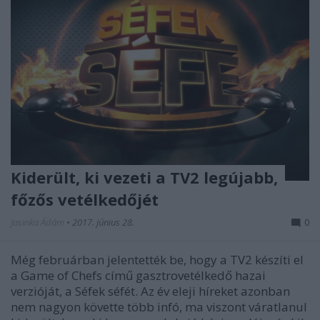
Kiderült, ki vezeti a TV2 legújabb,
főzős vetélkedőjét
Jasinka Ádám
•
2017. június 28.
0
Még februárban jelentették be, hogy a TV2 készíti el
a Game of Chefs című gasztrovetélkedő hazai
verzióját, a Séfek séfét. Az év eleji híreket azonban
nem nagyon követte több infó, ma viszont váratlanul