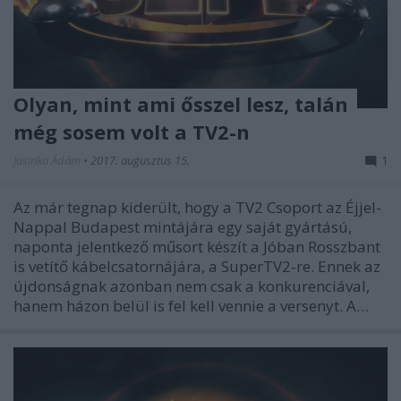
Olyan, mint ami ősszel lesz, talán
még sosem volt a TV2-n
Jasinka Ádám
•
2017. augusztus 15.
1
Az már tegnap kiderült, hogy a TV2 Csoport az Éjjel-
Nappal Budapest mintájára egy saját gyártású,
naponta jelentkező műsort készít a Jóban Rosszbant
is vetítő kábelcsatornájára, a SuperTV2-re. Ennek az
újdonságnak azonban nem csak a konkurenciával,
hanem házon belül is fel kell vennie a versenyt. A…