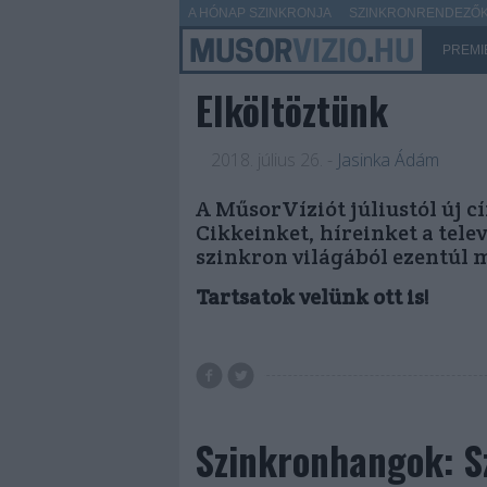
A HÓNAP SZINKRONJA
SZINKRONRENDEZŐK 
PREMI
Elköltöztünk
2018. július 26.
-
Jasinka Ádám
A MűsorVíziót júliustól új c
Cikkeinket, híreinket a tele
szinkron világából ezentúl 
Tartsatok velünk ott is!
Szinkronhangok: S