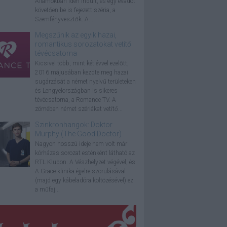
Államokban idén indult, és egy évadot
követően be is fejezett széria, a
Szemfényvesztők. A...
Megszűnik az egyik hazai,
romantikus sorozatokat vetítő
tévécsatorna
Kicsivel több, mint két évvel ezelőtt,
2016 májusában kezdte meg hazai
sugárzását a német nyelvű területeken
és Lengyelországban is sikeres
tévécsatorna, a Romance TV. A
zömében német szériákat vetítő...
Szinkronhangok: Doktor
Murphy (The Good Doctor)
Nagyon hosszú ideje nem volt már
kórházas sorozat esténként látható az
RTL Klubon. A Vészhelyzet végével, és
A Grace klinika éjjelre szorulásával
(majd egy kábeladóra költözésével) ez
a műfaj...