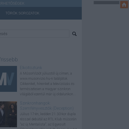
ÉRHETŐSÉGEK
TÖRÖK SOROZATOK
frissebb
Elköltöztünk
A MűsorVíziót júliustól új címen, a
www.musorvizio.hu-n találjátok.
Cikkeinket, híreinket a televíziózás és
természetesen a magyar szinkron
világából ezentúl már új oldalunkon...
Szinkronhangok:
Szemfényvesztők (Deception)
Július 17-én, kedden 21.30-kor dupla
résszel debütál az RTL Klub műsorán
"az új Mentalista", az Egyesült