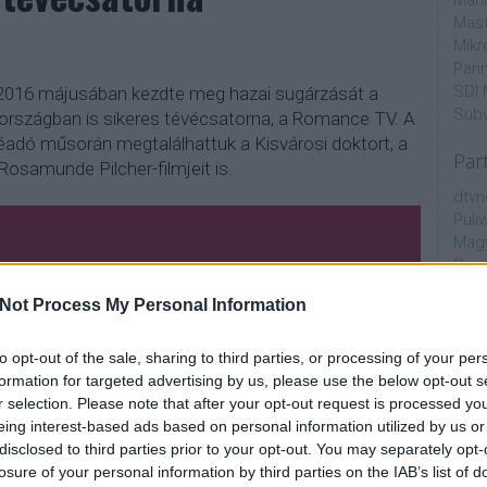
Mahi
Mast
Mikr
Pann
SDI 
t, 2016 májusában kezdte meg hazai sugárzását a
Sub
országban is sikeres tévécsatorna, a Romance TV. A
adó műsorán megtalálhattuk a Kisvárosi doktort, a
Par
osamunde Pilcher-filmjeit is.
dtvn
Puli
Magy
Desm
Too
Not Process My Personal Information
emT
Cím
to opt-out of the sale, sharing to third parties, or processing of your per
formation for targeted advertising by us, please use the below opt-out s
aján
r selection. Please note that after your opt-out request is processed y
AMC
eing interest-based ads based on personal information utilized by us or
amer
disclosed to third parties prior to your opt-out. You may separately opt-
AXN
losure of your personal information by third parties on the IAB’s list of
A Da