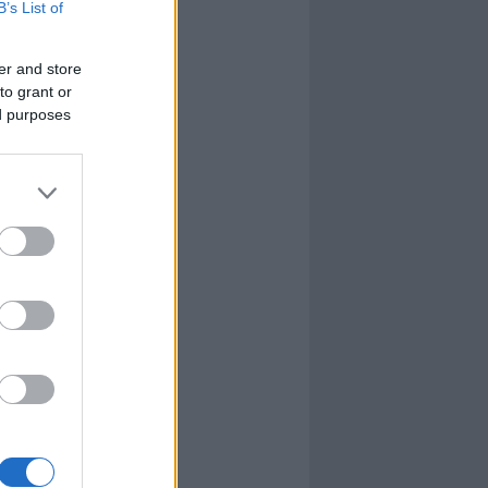
B’s List of
l
nyhafőnök
nyhafőnök
er and store
kis falunk
to grant or
ultána
ed purposes
g Mix
tok közt
le
dy Central
 TV
nton Abbey
Csont
a TV
etes
víziós Dalfesztivál
Box
atás
el Takács Gábor
i sorozat