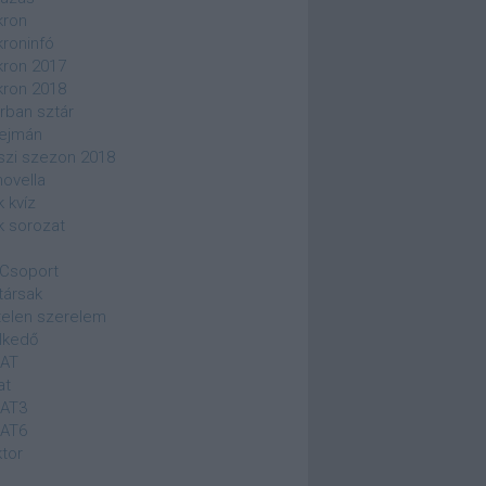
kron
kroninfó
kron 2017
kron 2018
rban sztár
ejmán
szi szezon 2018
novella
k kvíz
k sorozat
Csoport
társak
elen szerelem
lkedő
SAT
at
SAT3
SAT6
ktor