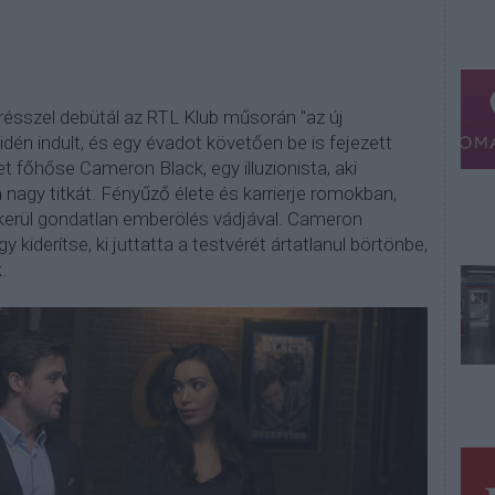
 résszel debütál az RTL Klub műsorán "az új
dén indult, és egy évadot követően be is fejezett
t főhőse Cameron Black, egy illuzionista, aki
a nagy titkát.
Fényűző élete és karrierje romokban,
 kerül gondatlan emberölés vádjával. Cameron
y kiderítse, ki juttatta a testvérét ártatlanul börtönbe,
.