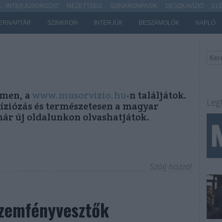
- INTERJÚSOROZAT
NÉZETTSÉG
SZINKRONPASIK
DESZKAVÍZIÓ
EL
ERNAPTÁR
SZINKRON
INTERJÚK
BESZÁMOLÓK
NAPLÓ
ímen, a
www.musorvizio.hu
-n találjátok.
Leg
víziózás és természetesen a magyar
már új oldalunkon olvashatjátok.
Szólj hozzá!
zemfényvesztők