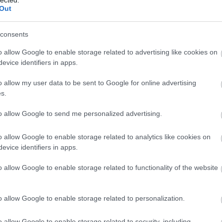
HBO
Out
Heti
híre
órházas sorozat esténként látható az RTL Klubon. A
consents
hum
ka éjjelre szorulásával (majd egy kábeladóra
inter
o allow Google to enable storage related to advertising like cookies on
eltűnt a tévécsatorna főműsoridejéből. Az előző
Izau
evice identifiers in apps.
onc sikerével, a Doktor Murphyvel azonban visszatér
játé
. A sorozat premierje július 19-én, csütörtökön
kábe
o allow my user data to be sent to Google for online advertising
kedv
sz majd látható az első, tizennyolc epizódos évad. A
s.
kvíz
főszereplőjeként ismertté váló Freddie Highmore
Labo
esz.
to allow Google to send me personalized advertising.
M1
m1
o allow Google to enable storage related to analytics like cookies on
M4 S
evice identifiers in apps.
Mafi
magy
o allow Google to enable storage related to functionality of the website
Mast
Mikr
MTV
o allow Google to enable storage related to personalization.
Munk
műs
o allow Google to enable storage related to security, including