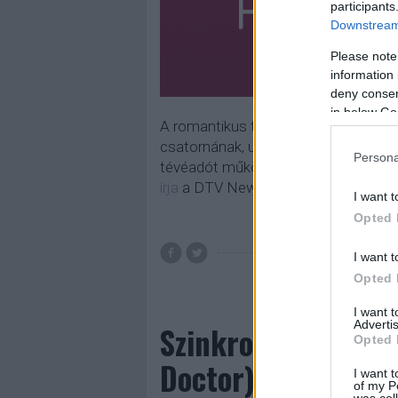
participants
Downstream 
Please note
information 
deny consent
in below Go
A romantikus tartalomra vágyó közö
csatornának, ugyanis csak hat kisebb
Persona
tévéadót működtető vállalat pedig ú
írja
a DTV News. A Romance TV műsorá
I want t
Opted 
I want t
Opted 
I want 
Advertis
Szinkronhangok: D
Opted 
Doctor)
I want t
of my P
was col