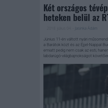
Két országos tévép
heteken belül az 
2018. július 04.
-
Jasinka Ádám
Június 11-én váltott nyári műsorrend
a Barátok közt és az Éjjel-Nappal Bu
emiatt pedig nem csak az esti, hanem 
labdarúgó-világbajnokságot követően