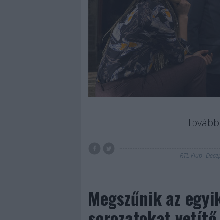
Tovább 
RTL Klub
Decep
Megszűnik az egyi
sorozatokat vetítő