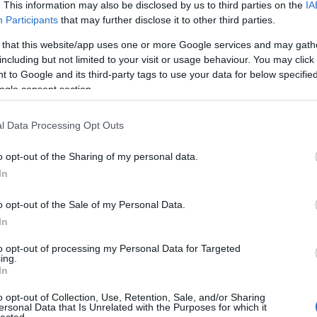
. This information may also be disclosed by us to third parties on the
IA
A Fa
Participants
that may further disclose it to other third parties.
A ko
A Ko
 that this website/app uses one or more Google services and may gath
A mi 
including but not limited to your visit or usage behaviour. You may click 
A sz
 to Google and its third-party tags to use your data for below specifi
Balo
ogle consent section.
nséget azonban nem igazán sikerült meghódítania a
Bará
 és közepes szolgáltató kínálatában lett elérhető. A
Cast
l Data Processing Opt Outs
gy döntött, idén nyáron megszünteti a sugárzását -
Come
Cool
t július 31-ig élvezhetik a nézők.
o opt-out of the Sharing of my personal data.
Dow
In
Dr. 
Dun
Szólj hozzá!
o opt-out of the Sale of my Personal Data.
előz
megszűnés
tévécsatorna
tévéadók
romantikus sorozatok
Romance TV
Euro
In
Film
to opt-out of processing my Personal Data for Targeted
forg
ing.
oktor Murphy (The Good
FOX
In
Gund
haza
o opt-out of Collection, Use, Retention, Sale, and/or Sharing
ersonal Data that Is Unrelated with the Purposes for which it
HBO
lected.