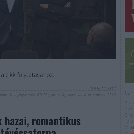
a cikk folytatásához.
Szólj hozzá!
Szi
tion
Szemfényvesztők
RTL Magyarország
Mikroszinkron
szinkron 2018
Acti
Balo
Dire
k hazai, romantikus
Labo
 tévécsatorna
Mafi