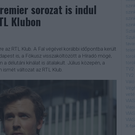
remier sorozat is indul
szin
szin
RTL Klubon
szin
szin
Sztá
Szul
tava
re az RTL Klub. A Fal végével korábbi időpontba került
tele
dapest is, a Fókusz visszaköltözött a Híradó mögé,
törö
a délutáni kínálat is átalakult. Július közepén, a
törö
TV2
 ismét változat az RTL Klub.
TV2 
Váló
Végt
veté
VIA
Vias
VIA
VIA
X-fa