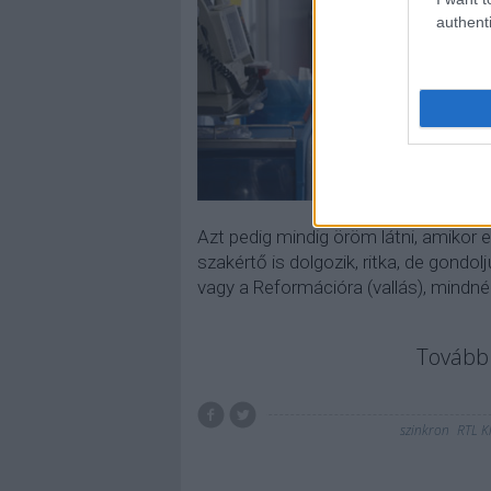
authenti
Azt pedig mindig öröm látni, amikor
szakértő is dolgozik, ritka, de gondol
vagy a Reformációra (vallás), mindnél
Tovább 
szinkron
RTL K