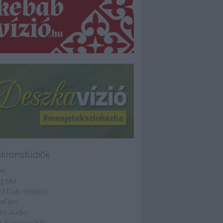
nkronstúdiók
ve
g Mix
ct Dub Studios
rFilm
lm Audio