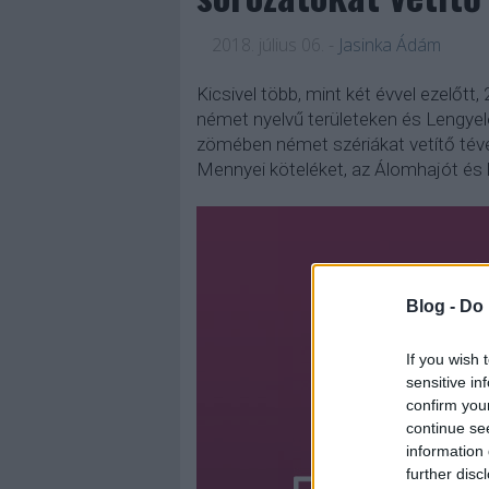
2018. július 06.
-
Jasinka Ádám
Kicsivel több, mint két évvel ezelőt
német nyelvű területeken és Lengyel
zömében német szériákat vetítő tévé
Mennyei köteléket, az Álomhajót és R
Blog -
Do 
If you wish 
sensitive in
confirm you
continue se
information 
further disc