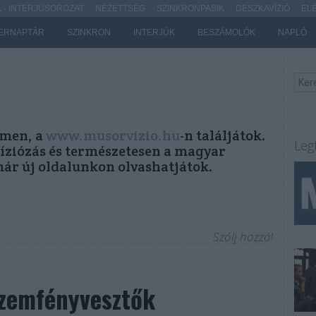
- INTERJÚSOROZAT
NÉZETTSÉG
SZINKRONPASIK
DESZKAVÍZIÓ
EL
ERNAPTÁR
SZINKRON
INTERJÚK
BESZÁMOLÓK
NAPLÓ
ímen, a
www.musorvizio.hu
-n találjátok.
Leg
víziózás és természetesen a magyar
már új oldalunkon olvashatjátok.
Szólj hozzá!
zemfényvesztők