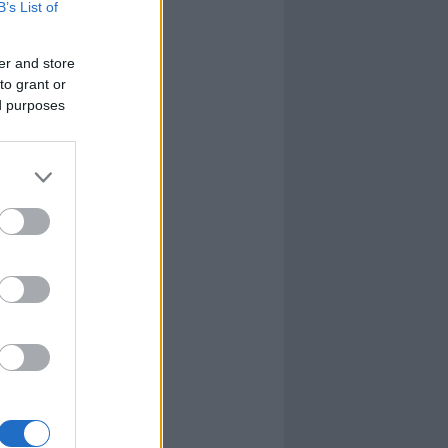
B’s List of
l
nyhafőnök
nyhafőnök
er and store
kis falunk
to grant or
ultána
ed purposes
g Mix
tok közt
le
dy Central
 TV
nton Abbey
Csont
a TV
etes
víziós Dalfesztivál
Box
atás
el Takács Gábor
i sorozat