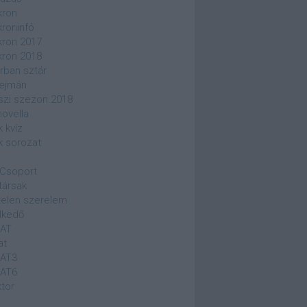
kron
kroninfó
kron 2017
kron 2018
rban sztár
ejmán
szi szezon 2018
novella
k kvíz
k sorozat
Csoport
társak
elen szerelem
lkedő
SAT
at
SAT3
SAT6
ktor