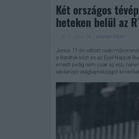
Két országos tévép
heteken belül az 
2018. július 04.
-
Jasinka Ádám
Június 11-én váltott nyári műsorrend
a Barátok közt és az Éjjel-Nappal Bu
emiatt pedig nem csak az esti, hanem 
labdarúgó-világbajnokságot követően