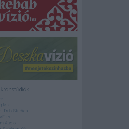
nkronstúdiók
ve
g Mix
ct Dub Studios
rFilm
lm Audio