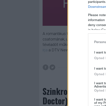
participants
Downstream 
Please note
information 
deny consent
in below Go
A romantikus tartalomra vágyó közö
csatornának, ugyanis csak hat kisebb
Persona
tévéadót működtető vállalat pedig ú
írja
a DTV News. A Romance TV műsorá
I want t
Opted 
I want t
Opted 
I want 
Advertis
Szinkronhangok: D
Opted 
Doctor)
I want t
of my P
was col