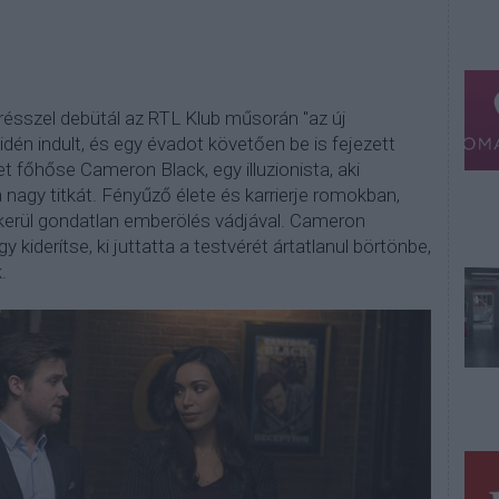
 résszel debütál az RTL Klub műsorán "az új
dén indult, és egy évadot követően be is fejezett
t főhőse Cameron Black, egy illuzionista, aki
a nagy titkát.
Fényűző élete és karrierje romokban,
 kerül gondatlan emberölés vádjával. Cameron
y kiderítse, ki juttatta a testvérét ártatlanul börtönbe,
.