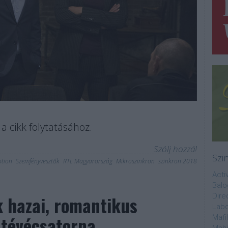
a cikk folytatásához.
Szólj hozzá!
Szi
tion
Szemfényvesztők
RTL Magyarország
Mikroszinkron
szinkron 2018
Acti
Balo
Dire
k hazai, romantikus
Labo
 tévécsatorna
Mafi