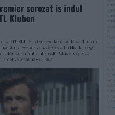
remier sorozat is indul
szin
szin
RTL Klubon
szin
szin
Sztá
Szul
tava
re az RTL Klub. A Fal végével korábbi időpontba került
tele
dapest is, a Fókusz visszaköltözött a Híradó mögé,
törö
a délutáni kínálat is átalakult. Július közepén, a
törö
TV2
 ismét változat az RTL Klub.
TV2 
Váló
Végt
veté
VIA
Vias
VIA
VIA
X-fa