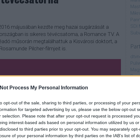
Mahi
Mast
Mikr
Pann
SDI 
t, 2016 májusában kezdte meg hazai sugárzását a
Sub
országban is sikeres tévécsatorna, a Romance TV. A
adó műsorán megtalálhattuk a Kisvárosi doktort, a
Par
osamunde Pilcher-filmjeit is.
dtvn
Puli
Magy
Desm
Too
Not Process My Personal Information
emT
Cím
to opt-out of the sale, sharing to third parties, or processing of your per
formation for targeted advertising by us, please use the below opt-out s
aján
r selection. Please note that after your opt-out request is processed y
AMC
eing interest-based ads based on personal information utilized by us or
amer
disclosed to third parties prior to your opt-out. You may separately opt-
AXN
losure of your personal information by third parties on the IAB’s list of
A Da