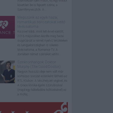
Államokban idén indult, és egy évadot
követően be is fejezett széria, a
Szemfényvesztők. A...
Megszűnik az egyik hazai,
romantikus sorozatokat vetítő
tévécsatorna
Kicsivel több, mint két évvel ezelőtt,
2016 májusában kezdte meg hazai
sugárzását a német nyelvű területeken
és Lengyelországban is sikeres
tévécsatorna, a Romance TV. A
zömében német szériákat vetítő...
Szinkronhangok: Doktor
Murphy (The Good Doctor)
Nagyon hosszú ideje nem volt már
kórházas sorozat esténként látható az
RTL Klubon. A Vészhelyzet végével, és
A Grace klinika éjjelre szorulásával
(majd egy kábeladóra költözésével) ez
a műfaj...