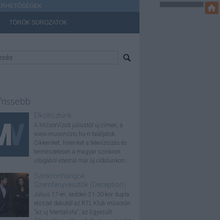
ÉRHETŐSÉGEK
TÖRÖK SOROZATOK
frissebb
Elköltöztünk
A MűsorVíziót júliustól új címen, a
www.musorvizio.hu-n találjátok.
Cikkeinket, híreinket a televíziózás és
természetesen a magyar szinkron
világából ezentúl már új oldalunkon...
Szinkronhangok:
Szemfényvesztők (Deception)
Július 17-én, kedden 21.30-kor dupla
résszel debütál az RTL Klub műsorán
"az új Mentalista", az Egyesült