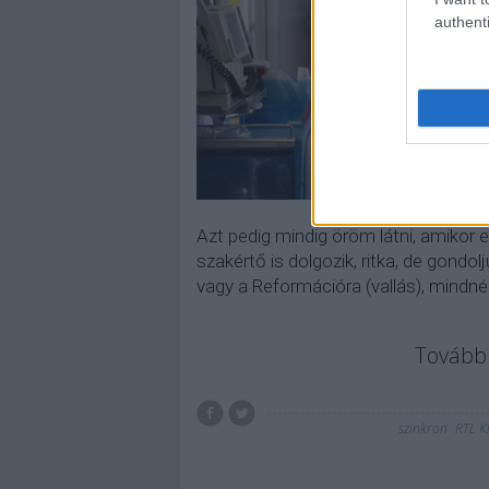
authenti
Azt pedig mindig öröm látni, amikor
szakértő is dolgozik, ritka, de gondol
vagy a Reformációra (vallás), mindnél
Tovább 
szinkron
RTL K