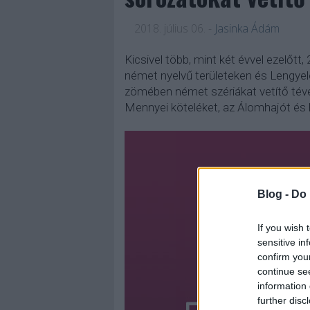
2018. július 06.
-
Jasinka Ádám
Kicsivel több, mint két évvel ezelőt
német nyelvű területeken és Lengyel
zömében német szériákat vetítő tévé
Mennyei köteléket, az Álomhajót és R
Blog -
Do 
If you wish 
sensitive in
confirm you
continue se
information 
further disc