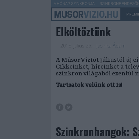
A HÓNAP SZINKRONJA
SZINKRONRENDEZŐK 
PREMI
Elköltöztünk
2018. július 26.
-
Jasinka Ádám
A MűsorVíziót júliustól új c
Cikkeinket, híreinket a tele
szinkron világából ezentúl 
Tartsatok velünk ott is!
Szinkronhangok: S