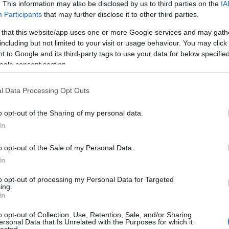
. This information may also be disclosed by us to third parties on the
IA
A Fa
Participants
that may further disclose it to other third parties.
A ko
A Ko
 that this website/app uses one or more Google services and may gath
A mi 
including but not limited to your visit or usage behaviour. You may click 
A sz
 to Google and its third-party tags to use your data for below specifi
Balo
ogle consent section.
nséget azonban nem igazán sikerült meghódítania a
Bará
 és közepes szolgáltató kínálatában lett elérhető. A
Cast
l Data Processing Opt Outs
gy döntött, idén nyáron megszünteti a sugárzását -
Come
Cool
t július 31-ig élvezhetik a nézők.
o opt-out of the Sharing of my personal data.
Dow
In
Dr. 
Dun
Szólj hozzá!
o opt-out of the Sale of my Personal Data.
előz
megszűnés
tévécsatorna
tévéadók
romantikus sorozatok
Romance TV
Euro
In
Film
to opt-out of processing my Personal Data for Targeted
forg
ing.
oktor Murphy (The Good
FOX
In
Gund
haza
o opt-out of Collection, Use, Retention, Sale, and/or Sharing
ersonal Data that Is Unrelated with the Purposes for which it
HBO
lected.