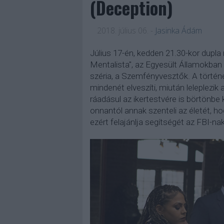
(Deception)
2018. július 06.
-
Jasinka Ádám
Július 17-én, kedden 21.30-kor dupla
Mentalista", az Egyesült Államokban i
széria, a Szemfényvesztők. A történe
mindenét elveszíti, miután leleplezik 
ráadásul az ikertestvére is börtönbe
onnantól annak szenteli az életét, hog
ezért felajánlja segítségét az FBI-nak