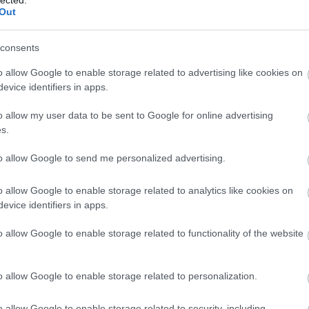
HBO
Out
Heti
híre
órházas sorozat esténként látható az RTL Klubon. A
consents
hum
ka éjjelre szorulásával (majd egy kábeladóra
inter
o allow Google to enable storage related to advertising like cookies on
eltűnt a tévécsatorna főműsoridejéből. Az előző
Izau
evice identifiers in apps.
onc sikerével, a Doktor Murphyvel azonban visszatér
játé
. A sorozat premierje július 19-én, csütörtökön
kábe
o allow my user data to be sent to Google for online advertising
kedv
sz majd látható az első, tizennyolc epizódos évad. A
s.
kvíz
főszereplőjeként ismertté váló Freddie Highmore
Labo
esz.
to allow Google to send me personalized advertising.
M1
m1
o allow Google to enable storage related to analytics like cookies on
M4 S
evice identifiers in apps.
Mafi
magy
o allow Google to enable storage related to functionality of the website
Mast
Mikr
MTV
o allow Google to enable storage related to personalization.
Munk
műs
o allow Google to enable storage related to security, including