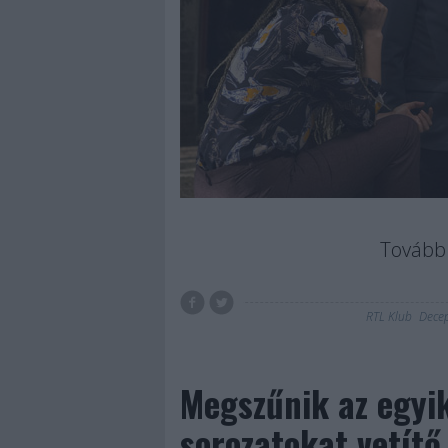
Tovább 
RTL Klub
Decep
Megszűnik az egyi
sorozatokat vetítő