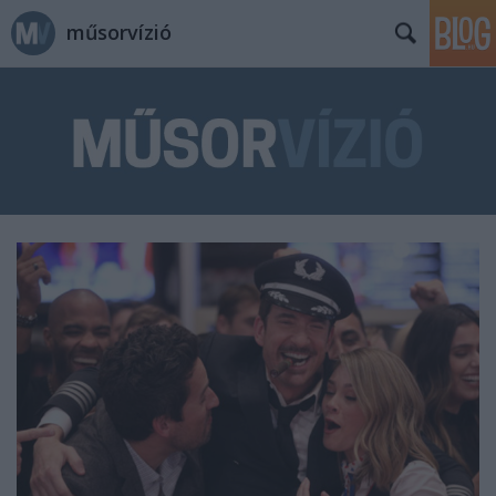
műsorvízió