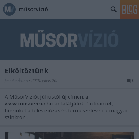
műsorvízió
Elköltöztünk
Jasinka Ádám
•
2018. július 26.
0
A MűsorVíziót júliustól új címen, a
www.musorvizio.hu
-n találjátok. Cikkeinket,
híreinket a televíziózás és természetesen a magyar
szinkron ...