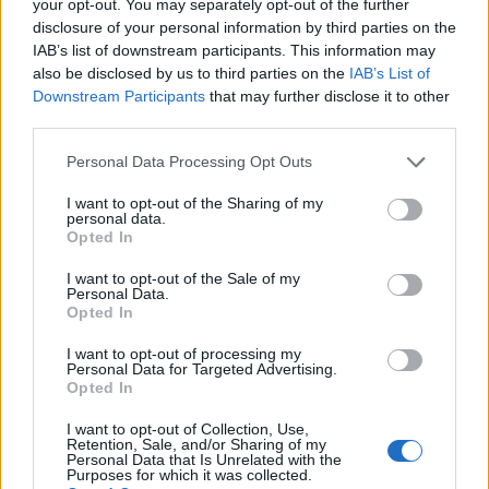
your opt-out. You may separately opt-out of the further
disclosure of your personal information by third parties on the
IAB’s list of downstream participants. This information may
Két országos tévépremier sorozat is
also be disclosed by us to third parties on the
IAB’s List of
Downstream Participants
that may further disclose it to other
indul heteken belül az RTL Klubon
third parties.
Jasinka Ádám
•
2018. július 04.
0
Please note that this website/app uses one or more Google
Personal Data Processing Opt Outs
services and may gather and store information including but
Június 11-én váltott nyári műsorrendre az RTL Klub.
not limited to your visit or usage behaviour. You may click to
I want to opt-out of the Sharing of my
personal data.
A Fal végével korábbi időpontba került a Barátok
grant or deny consent to Google and its third-party tags to
Opted In
közt és az Éjjel-Nappal Budapest is, a ...
use your data for below specified purposes in below Google
consent section.
I want to opt-out of the Sale of my
Personal Data.
Opted In
I want to opt-out of processing my
Personal Data for Targeted Advertising.
Opted In
I want to opt-out of Collection, Use,
Retention, Sale, and/or Sharing of my
Personal Data that Is Unrelated with the
Purposes for which it was collected.