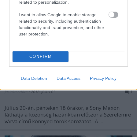
related to personalization.
I want to allow Google to enable storage
related to security, including authentication
functionality and fraud prevention, and other
user protection.
CONFIRM
Szinkronhangok: Szerelemre várva
Data Deletion
Data Access
Privacy Policy
(Hayatimin Aski)
Jasinka Ádám
•
2018. július 03.
1
Július 20-án, pénteken 18 órakor, a Sony Maxon
láthatja a közönség hazánkban először a
Szerelemre
várva
című könnyed török sorozatot.
A ...