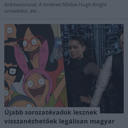
drámasorozat. A történet főhőse Hugh Knight
szívsebész, aki ...
Újabb sorozatévadok lesznek
visszanézhetőek legálisan magyar