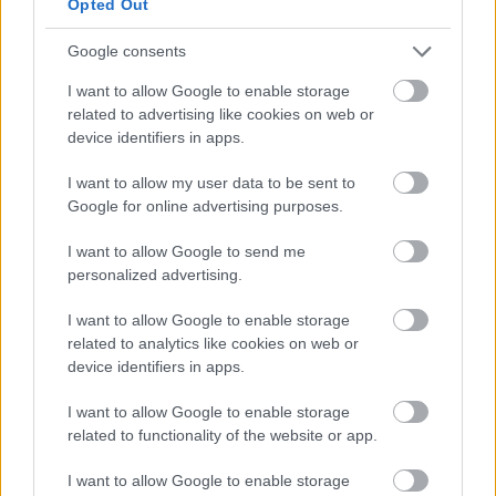
Opted Out
Google consents
I want to allow Google to enable storage
related to advertising like cookies on web or
device identifiers in apps.
Lefelezik a Jóban Rosszban premier
epizódjainak számát
I want to allow my user data to be sent to
Google for online advertising purposes.
Jasinka Ádám
•
2018. július 04.
0
I want to allow Google to send me
A TV2 Csoport saját gyártású napi sorozata, a Jóban
personalized advertising.
Rosszban 2017 novembere óta minden nap két
I want to allow Google to enable storage
alkalommal is dupla részekkel látható a SuperTV2-
related to analytics like cookies on web or
n. A ...
device identifiers in apps.
I want to allow Google to enable storage
related to functionality of the website or app.
I want to allow Google to enable storage