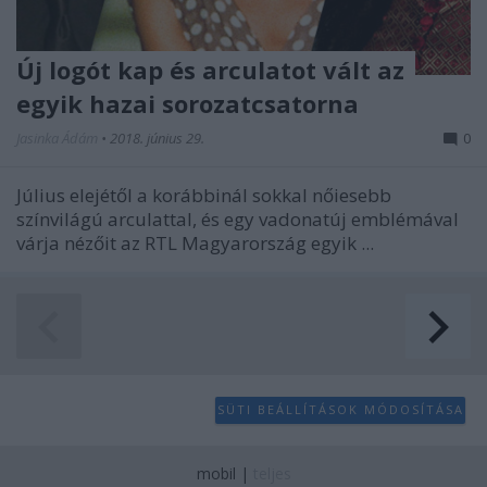
Új logót kap és arculatot vált az
egyik hazai sorozatcsatorna
Jasinka Ádám
•
2018. június 29.
0
Július elejétől a korábbinál sokkal nőiesebb
színvilágú arculattal, és egy vadonatúj emblémával
várja nézőit az RTL Magyarország egyik ...
SÜTI BEÁLLÍTÁSOK MÓDOSÍTÁSA
mobil
|
teljes