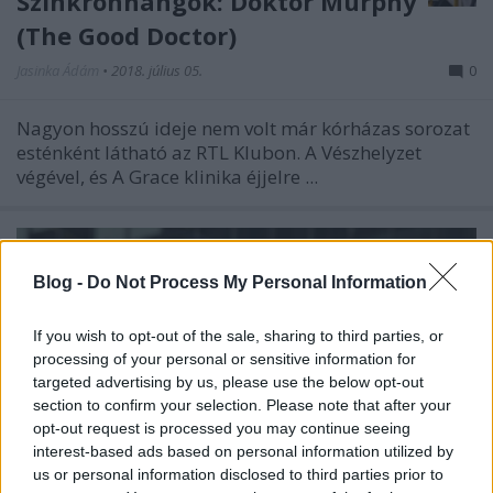
Szinkronhangok: Doktor Murphy
(The Good Doctor)
Jasinka Ádám
•
2018. július 05.
0
Nagyon hosszú ideje nem volt már kórházas sorozat
esténként látható az RTL Klubon. A Vészhelyzet
végével, és A Grace klinika éjjelre ...
Blog -
Do Not Process My Personal Information
If you wish to opt-out of the sale, sharing to third parties, or
processing of your personal or sensitive information for
targeted advertising by us, please use the below opt-out
section to confirm your selection. Please note that after your
opt-out request is processed you may continue seeing
interest-based ads based on personal information utilized by
us or personal information disclosed to third parties prior to