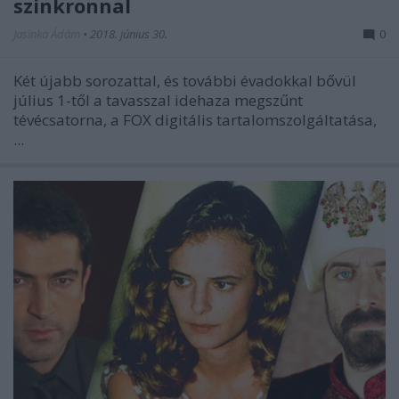
szinkronnal
Jasinka Ádám
•
2018. június 30.
0
Két újabb sorozattal, és további évadokkal bővül
július 1-től a tavasszal idehaza megszűnt
tévécsatorna, a FOX digitális tartalomszolgáltatása,
...