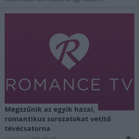
Megszűnik az egyik hazai,
romantikus sorozatokat vetítő
tévécsatorna
Jasinka Ádám
•
2018. július 06.
0