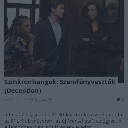
Szinkronhangok: Szemfényvesztők
(Deception)
Jasinka Ádám
•
2018. július 06.
0
Július 17-én, kedden 21.30-kor dupla résszel debütál
az RTL Klub műsorán "az új Mentalista", az Egyesült
Államokban idén indult, és egy évadot ...