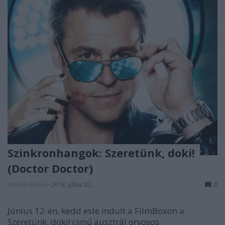
Szinkronhangok: Szeretünk, doki!
(Doctor Doctor)
Jasinka Ádám
•
2018. július 02.
0
Június 12-én, kedd este indult a FilmBoxon a
Szeretünk, doki! című ausztrál orvosos