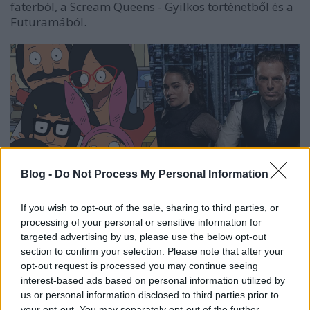
faterból, a Scream Queens - Gyilkos történetből és a
Futuramából.
Blog -
Do Not Process My Personal Information
If you wish to opt-out of the sale, sharing to third parties, or
processing of your personal or sensitive information for
A FOX+ kínálatában megtalálható sorozatok és
targeted advertising by us, please use the below opt-out
évadok:
section to confirm your selection. Please note that after your
The Walking Dead (1-7. évad), Így jártam anyátokkal
opt-out request is processed you may continue seeing
(1-9.), Outcast (1.), Légió (1.), Wayward Pines (1-2.),
interest-based ads based on personal information utilized by
Da Vinci démonai (1-3.), 11.22.63 (1.), Empire (1-3.),
us or personal information disclosed to third parties prior to
Atlanta (1.), Dr. Chance (1.), Az Álmosvölgy legendája
your opt-out. You may separately opt-out of the further