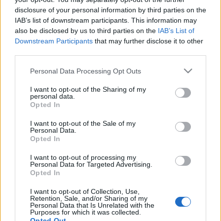
(1-4.), X-akták (1-10.), Amerikai Horror Story (1-5.),
disclosure of your personal information by third parties on the
Foglalkozásuk: Amerikai (1-3.), Dr. Csont (1-8.),
IAB’s list of downstream participants. This information may
Amerikai fater (1-13.), Különvélemény (1.), 24 (1-10.),
also be disclosed by us to third parties on the
IAB’s List of
Homeland - A belső ellenség (1-3.), Family Guy (1-
Downstream Participants
that may further disclose it to other
10.), Scream Queens - Gyilkos történet (1-2.),
third parties.
Rosewood (1.), A szökés (1-5.), Futurama (1-10.),
Please note that this website/app uses one or more Google
Personal Data Processing Opt Outs
Atyám, Zorn (1.), A nevem: Earl (1-4.), APB - A
services and may gather and store information including but
milliárdos körzet (1.), Bob burgerfalodája (1-3.)
not limited to your visit or usage behaviour. You may click to
I want to opt-out of the Sharing of my
personal data.
grant or deny consent to Google and its third-party tags to
Opted In
use your data for below specified purposes in below Google
consent section.
I want to opt-out of the Sale of my
Personal Data.
Címkék:
Bob burgerfalodája
FOX Magyarország
APB - A
Opted In
milliárdos körzet
FOX+
FOX Plus
I want to opt-out of processing my
Personal Data for Targeted Advertising.
Opted In
I want to opt-out of Collection, Use,
Retention, Sale, and/or Sharing of my
Ajánlott bejegyzések:
Personal Data that Is Unrelated with the
Purposes for which it was collected.
Opted Out