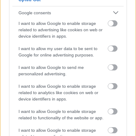
Szinkronhangok: Doktor Murphy (The
Good Doctor)
Google consents
I want to allow Google to enable storage
related to advertising like cookies on web or
device identifiers in apps.
Szinkronhangok: Szerelemre várva
(Hayatimin Aski)
I want to allow my user data to be sent to
Google for online advertising purposes.
I want to allow Google to send me
Magyarországon is ismert szériák lettek
personalized advertising.
idén a világ legnézettebb sorozatai
I want to allow Google to enable storage
related to analytics like cookies on web or
Visszatérhet a Dunára a Végtelen
device identifiers in apps.
szerelem vagy a Szerelemben,
háborúban?
I want to allow Google to enable storage
related to functionality of the website or app.
I want to allow Google to enable storage
Júniusban befejeződik a TV2 egyik napi