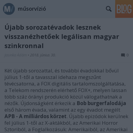
műsorvízió
Újabb sorozatévadok lesznek
visszanézhetőek legálisan magyar
szinkronnal
Jasinka Ádám
•
2018. június 30.
0
Két újabb sorozattal, és további évadokkal bővül
július 1-től a tavasszal idehaza megszűnt
tévécsatorna, a FOX digitális tartalomszolgáltatása,
a Telekom rendszerén elérhető FOX+, melyen lassan
több száz órányi produkció közül válogathatnak a
nézők. Újdonságként érkezik a
Bob burgerfalodája
első három évada, valamint az egy évadot megélt
APB - A milliárdos körzet
. Újabb epizódok kerülnek
fel július 1-től az X-aktákból, az Amerikai Horror
Sztoriból, a Foglalkozásuk: Amerikaiból, az Amerikai