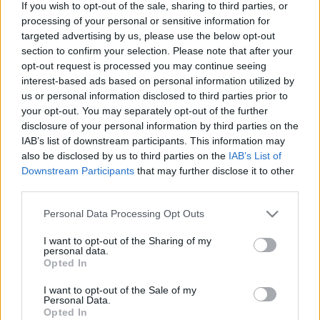
Nicola Rignanese (Boris) - Borbiczki Ferenc
If you wish to opt-out of the sale, sharing to third parties, or
Gaetano Bruno (Ayala) - Pásztor Tibor
processing of your personal or sensitive information for
Edoardo Buscetta (Salvatore) - Medveczky Máté
targeted advertising by us, please use the below opt-out
section to confirm your selection. Please note that after your
Andrea Castellana (Alice) - Kobela Kira
opt-out request is processed you may continue seeing
Enrico Gippetto (Fofó) - Égner Milán
interest-based ads based on personal information utilized by
Francesca Giordano (Santina) - Medveczki Kata
us or personal information disclosed to third parties prior to
Pierangelo Gullo (Sebastiano) - Mócsa Martin
your opt-out. You may separately opt-out of the further
Nino Frassica (Giacinto) - Karsai István
disclosure of your personal information by third parties on the
Pif (Narrátor) - Czvetkó Sándor
IAB’s list of downstream participants. This information may
Carmelo Galati (Cusumano) - Vári Attila
also be disclosed by us to third parties on the
IAB’s List of
Chiara De Bonis (Gabriella) - Laurinyecz Réka
Downstream Participants
that may further disclose it to other
Roberto Burgio (Mario Francese) - Botár Endre
third parties.
Domenico Centamore (Totó Riína) - Hegedűs Miklós
Claudio Collová (Filadelfo Aparo) - Papucsek Vilmos
Please note that this website/app uses one or more Google
Personal Data Processing Opt Outs
Dairo Aita (Rosario) - Gacsal Ádám
services and may gather and store information including but
Maurizio Bologna (Ciancimino) - Holl Nándor
not limited to your visit or usage behaviour. You may click to
I want to opt-out of the Sharing of my
personal data.
Maurizio Marchetti (Nino Salvo) - Albert Péter
grant or deny consent to Google and its third-party tags to
Opted In
use your data for below specified purposes in below Google
Orio Scaduto (Ignazio Salvo) - Tokaji Csaba
consent section.
Aurora Quattrocchi (Ninetta) - Tímár Éva
I want to opt-out of the Sale of my
Personal Data.
Opted In
Magyar szöveg
: Csantavéri Júlia és Schultz Ádám