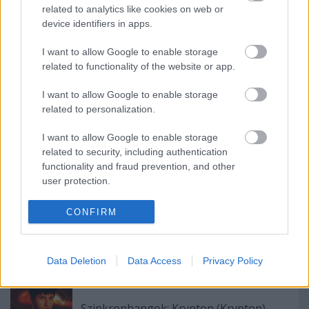
related to analytics like cookies on web or
Lefelezik a Jóban Rosszban premier
device identifiers in apps.
epizódjainak számát
I want to allow Google to enable storage
related to functionality of the website or app.
Szinkronhangok: Szeretünk, doki! (Doctor
I want to allow Google to enable storage
Doctor)
related to personalization.
I want to allow Google to enable storage
related to security, including authentication
Szünet nélkül folytatódik itthon két
functionality and fraud prevention, and other
premier széria
user protection.
CONFIRM
Több változás is lesz az egyik hazai
kábeladó esti kínálatában
Data Deletion
Data Access
Privacy Policy
Szinkronhangok: Krypton (Krypton)