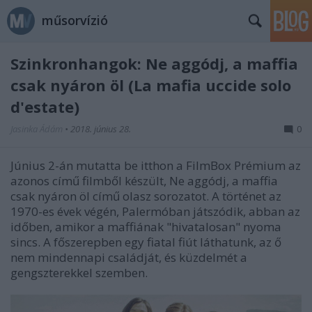
műsorvízió
Szinkronhangok: Ne aggódj, a maffia
csak nyáron öl (La mafia uccide solo
d'estate)
Jasinka Ádám
•
2018. június 28.
0
Június 2-án mutatta be itthon a FilmBox Prémium az
azonos című filmből készült, Ne aggódj, a maffia
csak nyáron öl című olasz sorozatot. A történet az
1970-es évek végén, Palermóban játszódik, abban az
időben, amikor a maffiának "hivatalosan" nyoma
sincs. A főszerepben egy fiatal fiút láthatunk, az ő
nem mindennapi családját, és küzdelmét a
gengszterekkel szemben.