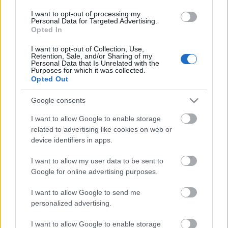
Gyártásvezető
: Terbócs Nóra
I want to opt-out of processing my
Hangmérnök
: Kis Pál
Personal Data for Targeted Advertising.
Opted In
Produkciós vezető
: Balog Gábor
Szinkronrendező
: Balog Mihály
I want to opt-out of Collection, Use,
Stúdió
: Balog Mix
Retention, Sale, and/or Sharing of my
Personal Data that Is Unrelated with the
Purposes for which it was collected.
Opted Out
Forrás: Próbakő Kommunikáció
Google consents
I want to allow Google to enable storage
Címkék:
szinkron
FilmBox
FilmBox Premium
Balog Mix
related to advertising like cookies on web or
device identifiers in apps.
szinkron 2018
Ne aggódj a maffia csak nyáron öl
La mafia
uccide solo destate
Próbakő
I want to allow my user data to be sent to
Google for online advertising purposes.
I want to allow Google to send me
personalized advertising.
Ajánlott bejegyzések:
I want to allow Google to enable storage