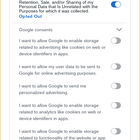
Retention, Sale, and/or Sharing of my
Personal Data that Is Unrelated with the
Ajánlott bejegyzések:
Purposes for which it was collected.
Opted Out
Google consents
Szinkronhangok: LA to Vegas - A
jackpotjárat (LA to Vegas)
I want to allow Google to enable storage
related to advertising like cookies on web or
device identifiers in apps.
Újra látható lesz a magyar gyártású
I want to allow my user data to be sent to
zenés vígjátéksorozat (videó)
Google for online advertising purposes.
I want to allow Google to send me
Szinkronhangok: Ne aggódj, a maffia
personalized advertising.
csak nyáron öl (La mafia uccide solo
d'estate)
I want to allow Google to enable storage
related to analytics like cookies on web or
device identifiers in apps.
A szultána sztárjának új török sorozata
I want to allow Google to enable storage
debütál hazánkban
related to functionality of the website or app.