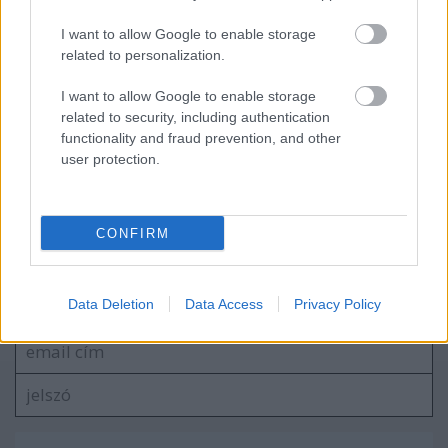
I want to allow Google to enable storage
related to personalization.
Mától négy napig nem láthatjuk a Duna
három sorozatát
I want to allow Google to enable storage
related to security, including authentication
functionality and fraud prevention, and other
user protection.
blog.hu
facebook
CONFIRM
Szólj hozzá!
Data Deletion
Data Access
Privacy Policy
A hozzászóláshoz be kell lépned!