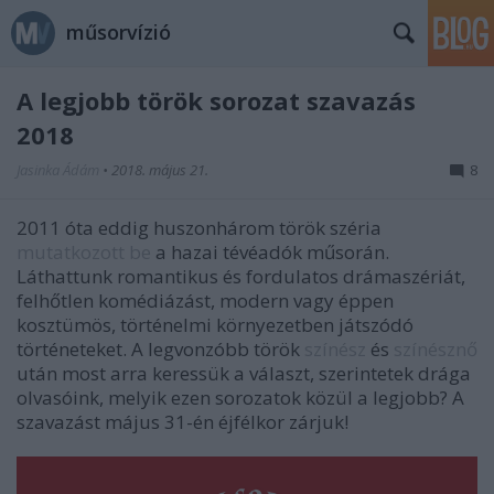
műsorvízió
A legjobb török sorozat szavazás
2018
Jasinka Ádám
•
2018. május 21.
8
2011 óta eddig huszonhárom török széria
mutatkozott be
a hazai tévéadók műsorán.
Láthattunk romantikus és fordulatos drámaszériát,
felhőtlen komédiázást, modern vagy éppen
kosztümös, történelmi környezetben játszódó
történeteket. A legvonzóbb török
színész
és
színésznő
után most arra keressük a választ, szerintetek drága
olvasóink, melyik ezen sorozatok közül a legjobb? A
szavazást május 31-én éjfélkor zárjuk!