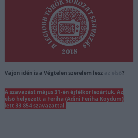
Vajon idén is a Végtelen szerelem lesz
az első
?
A szavazást május 31-én éjfélkor lezártuk. Az
első helyezett a Feriha (Adini Feriha Koydum)
lett 33 854 szavazattal.