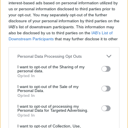
interest-based ads based on personal information utilized by
us or personal information disclosed to third parties prior to
your opt-out. You may separately opt-out of the further
disclosure of your personal information by third parties on the
IAB’s list of downstream participants. This information may
also be disclosed by us to third parties on the
IAB’s List of
Downstream Participants
that may further disclose it to other
third parties.
Please note that this website/app uses one or more Google
Personal Data Processing Opt Outs
A szavazást május 31-én éjfélkor lezártuk.
services and may gather and store information including but
not limited to your visit or usage behaviour. You may click to
I want to opt-out of the Sharing of my
personal data.
grant or deny consent to Google and its third-party tags to
Tarts velünk a Facebookon is!
Opted In
use your data for below specified purposes in below Google
consent section.
I want to opt-out of the Sale of my
Personal Data.
Opted In
I want to opt-out of processing my
Címkék:
török
szavazás
török sorozat
Personal Data for Targeted Advertising.
Opted In
I want to opt-out of Collection, Use,