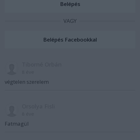
VAGY
Tiborné Orbán
8 éve
végtelen szerelem
Orsolya Fisli
8 éve
Fatmagül