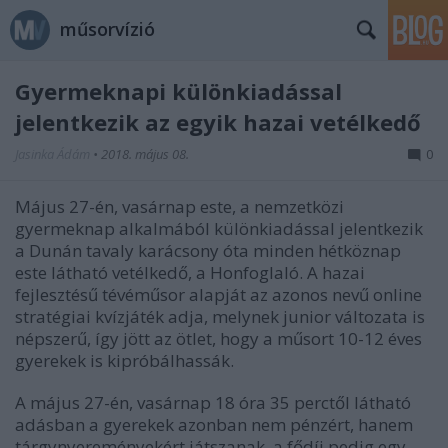
műsorvízió
Gyermeknapi különkiadással
jelentkezik az egyik hazai vetélkedő
Jasinka Ádám
•
2018. május 08.
0
Május 27-én, vasárnap este, a nemzetközi
gyermeknap alkalmából különkiadással jelentkezik
a Dunán tavaly karácsony óta minden hétköznap
este látható vetélkedő, a Honfoglaló. A hazai
fejlesztésű tévéműsor alapját az azonos nevű online
stratégiai kvízjáték adja, melynek junior változata is
népszerű, így jött az ötlet, hogy a műsort 10-12 éves
gyerekek is kipróbálhassák.
A május 27-én, vasárnap 18 óra 35 perctől látható
adásban a gyerekek azonban nem pénzért, hanem
tárgynyereményekért játszanak, a fődíj pedig egy