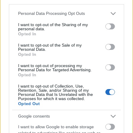
third parties.
Televízió
Honfoglaló
Please note that this website/app uses one or more Google
Personal Data Processing Opt Outs
services and may gather and store information including but
not limited to your visit or usage behaviour. You may click to
I want to opt-out of the Sharing of my
personal data.
grant or deny consent to Google and its third-party tags to
Opted In
Ajánlott bejegyzések:
use your data for below specified purposes in below Google
consent section.
I want to opt-out of the Sale of my
Personal Data.
Opted In
Elköltöztünk
I want to opt-out of processing my
Personal Data for Targeted Advertising.
Opted In
I want to opt-out of Collection, Use,
Két országos tévépremier sorozat is
Retention, Sale, and/or Sharing of my
indul heteken belül az RTL Klubon
Personal Data that Is Unrelated with the
Purposes for which it was collected.
Opted Out
Google consents
Vidéki hentesről készítheti legújabb
sorozatát az RTL Magyarország
I want to allow Google to enable storage
related to advertising like cookies on web or