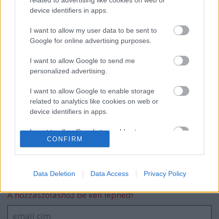
device identifiers in apps.
Szünet nélkül folytatódik itthon két
I want to allow my user data to be sent to
premier széria
Google for online advertising purposes.
I want to allow Google to send me
personalized advertising.
Magyarországon is ismert szériák lettek
idén a világ legnézettebb sorozatai
I want to allow Google to enable storage
related to analytics like cookies on web or
device identifiers in apps.
I want to allow Google to enable storage
CONFIRM
blog.hu
related to functionality of the website or app.
facebook
I want to allow Google to enable storage
related to personalization.
Data Deletion
Data Access
Privacy Policy
Szólj hozzá!
I want to allow Google to enable storage
A hozzászóláshoz be kell lépned!
related to security, including authentication
functionality and fraud prevention, and other