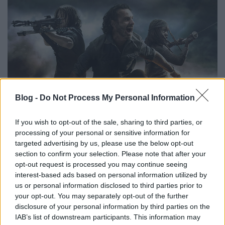
Blog -
Do Not Process My Personal Information
If you wish to opt-out of the sale, sharing to third parties, or
Az egyik ilyen a The Walking Dead, melynek
processing of your personal or sensitive information for
legfrissebb, nyolcadik évada még képernyőre
targeted advertising by us, please use the below opt-out
kerülhetett a FOX-on, a folytatásról azonban sokáig
section to confirm your selection. Please note that after your
nem tudhattunk semmit. Most azonban kiderült,
opt-out request is processed you may continue seeing
hogy ősszel hazánkban is folytatódik a sorozat,
interest-based ads based on personal information utilized by
ugyanis az RTL Spike műsorán lesz látható
us or personal information disclosed to third parties prior to
szinkronnal a népszerű posztapokaliptikus széria -
your opt-out. You may separately opt-out of the further
tudta meg
a SorozatWiki. A portál azt is megírta,
disclosure of your personal information by third parties on the
hogy az RTL Spike-on május 21-től kezdődően az
IAB’s list of downstream participants. This information may