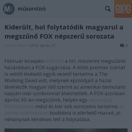
műsorvízió
Kiderült, hol folytatódik magyarul a
megszűnő FOX népszerű sorozata
Jasinka Ádám
•
2018. április 27.
0
Február közepén
érkezett
a hír, miszerint megszűnik
hazánkban a FOX sugárzása. A több premier szériát
is vetítő tévéadó egyik vezető tartalma a The
Walking Dead volt, melynek epizódjait a hazai
tévénézők magyar idő szerint az amerikai bemutató
napján már szinkronnal élvezhették. A FOX azonban
április 30-án megszűnik, helyén egy
vadonatúj
filmcsatorna
indul és bár sok sorozatos tartalma
az
online videótárban
továbbra is elérhető marad, jó
néhánynak kérdéses lett a folytatása.