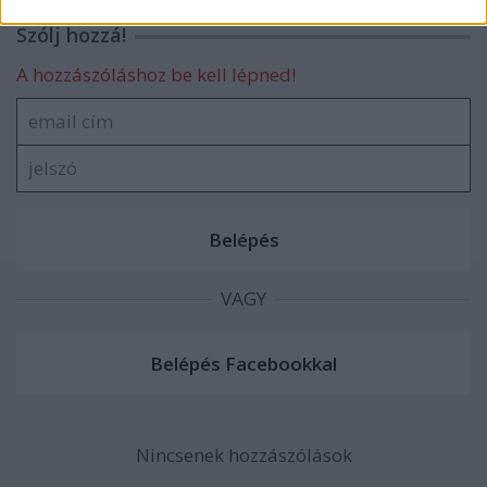
related to security, including authentication
Szólj hozzá!
functionality and fraud prevention, and other
user protection.
A hozzászóláshoz be kell lépned!
VAGY
Nincsenek hozzászólások