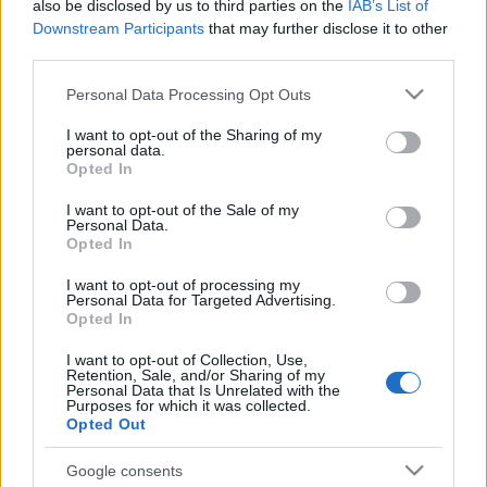
elejétől kezdve képernyőre kerülnek a The Walking
also be disclosed by us to third parties on the
IAB’s List of
Downstream Participants
that may further disclose it to other
Dead epizódjai.
third parties.
Please note that this website/app uses one or more Google
Personal Data Processing Opt Outs
services and may gather and store information including but
not limited to your visit or usage behaviour. You may click to
I want to opt-out of the Sharing of my
Címkék:
FOX
The Walking Dead
Viacom
RTL Spike
personal data.
grant or deny consent to Google and its third-party tags to
Opted In
use your data for below specified purposes in below Google
consent section.
I want to opt-out of the Sale of my
Personal Data.
Opted In
Ajánlott bejegyzések:
I want to opt-out of processing my
Personal Data for Targeted Advertising.
Opted In
Megszűnik az egyik hazai, romantikus
sorozatokat vetítő tévécsatorna
I want to opt-out of Collection, Use,
Retention, Sale, and/or Sharing of my
Personal Data that Is Unrelated with the
Purposes for which it was collected.
Opted Out
Szinkronhangok: Szerelemre várva
(Hayatimin Aski)
Google consents