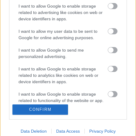
I want to allow Google to enable storage
related to advertising like cookies on web or
device identifiers in apps.
Mától négy napig nem láthatjuk a Duna
három sorozatát
I want to allow my user data to be sent to
Google for online advertising purposes.
I want to allow Google to send me
Több változás is lesz az egyik hazai
personalized advertising.
kábeladó esti kínálatában
I want to allow Google to enable storage
related to analytics like cookies on web or
device identifiers in apps.
A vártnál hamarabb érkezik a népszerű
magyar sorozat folytatása
I want to allow Google to enable storage
related to functionality of the website or app.
CONFIRM
I want to allow Google to enable storage
related to personalization.
blog.hu
facebook
Data Deletion
Data Access
Privacy Policy
I want to allow Google to enable storage