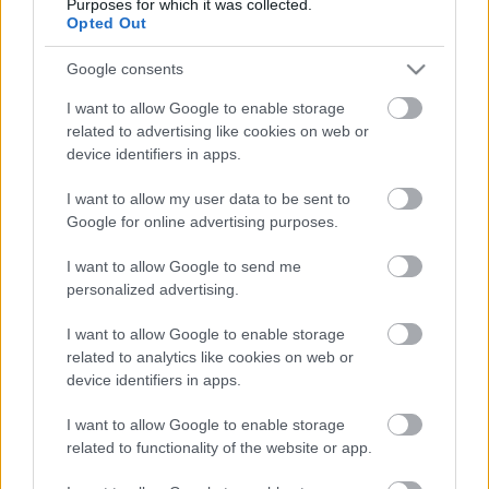
Purposes for which it was collected.
Ajánlott bejegyzések:
Opted Out
Google consents
Szinkronhangok: Szerelemre várva
I want to allow Google to enable storage
(Hayatimin Aski)
related to advertising like cookies on web or
device identifiers in apps.
I want to allow my user data to be sent to
Új logót kap és arculatot vált az egyik
Google for online advertising purposes.
hazai sorozatcsatorna
I want to allow Google to send me
personalized advertising.
Szinkronhangok: Ne aggódj, a maffia
csak nyáron öl (La mafia uccide solo
I want to allow Google to enable storage
d'estate)
related to analytics like cookies on web or
device identifiers in apps.
I want to allow Google to enable storage
Szinkronhangok: Krypton (Krypton)
related to functionality of the website or app.