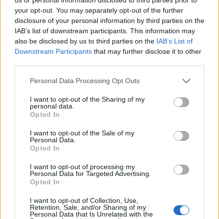
helyére Nagy Adri énekesnő, és Pápai Joci ül.
your opt-out. You may separately opt-out of the further
disclosure of your personal information by third parties on the
A zsűri összetétele mellett megváltozik a szavazás
IAB’s list of downstream participants. This information may
menete is.
A produkciók alatt a nézők 1-10-ig
also be disclosed by us to third parties on the
IAB’s List of
pontozhatják a párosokat a TV2 Live applikáció
Downstream Participants
that may further disclose it to other
third parties.
segítségével, majd a zsűri is kiosztja pontjait. A két
legkevesebb pontot gyűjtő páros közül az esik ki,
Please note that this website/app uses one or more Google
Personal Data Processing Opt Outs
akire kevesebb voks érkezik a műsor végi extra
services and may gather and store information including but
szavazáson - áll a közleményben.
not limited to your visit or usage behaviour. You may click to
I want to opt-out of the Sharing of my
personal data.
grant or deny consent to Google and its third-party tags to
Opted In
Fotók: TV2
use your data for below specified purposes in below Google
consent section.
I want to opt-out of the Sale of my
Personal Data.
Opted In
Címkék:
zsűri
showműsor
TV2
TV2 Csoport
Kasza Tibor
A
I want to opt-out of processing my
Personal Data for Targeted Advertising.
Nagy Duett
Nagy Adri
Pápai Joci
tavaszi szezon 2018
Opted In
I want to opt-out of Collection, Use,
Retention, Sale, and/or Sharing of my
Personal Data that Is Unrelated with the