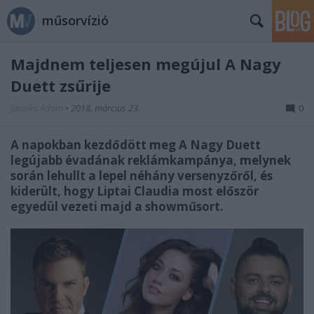
műsorvízió
Majdnem teljesen megújul A Nagy
Duett zsűrije
Jasinka Ádám
•
2018. március 23.
0
A napokban kezdődött meg A Nagy Duett
legújabb évadának reklámkampánya, melynek
során lehullt a lepel néhány versenyzőről, és
kiderült, hogy Liptai Claudia most először
egyedül vezeti majd a showműsort.