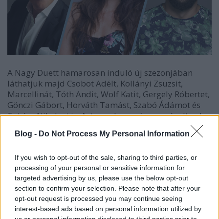
A Nagy Duett hamarosan induló új szezonjában
láthatjuk majd Csobot Adélt, Kollányi Zsuzsit,
Marcellinát, Tóth Andit, Wolf Katit, Gergely Róbertet,
Gönczi Gábort, Horváth Tamást, Szabó Ádámot és
Takács Nikolast is. Azt azonban még nem árulta el a
TV2, hogy kiknek az oldalán szállnak versenybe "az
Blog -
Do Not Process My Personal Information
év duettpárja" címért.
If you wish to opt-out of the sale, sharing to third parties, or
A műsor idei évadában több változás is lesz a
processing of your personal or sensitive information for
korábbiakhoz képest. A legszembetűnőbb, hogy
targeted advertising by us, please use the below opt-out
majdnem teljesen lecserélik a zsűrit. Egyedül csak
section to confirm your selection. Please note that after your
Kasza Tibor tér vissza, ő az aki A Nagy Duett 2011-es
opt-out request is processed you may continue seeing
indulása óta tagja az ítészcsapatnak. Az előző két
interest-based ads based on personal information utilized by
szezonban véleményező Szulák Andrea és Cooky
us or personal information disclosed to third parties prior to