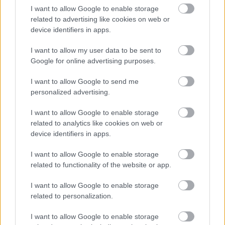
Címkék:
nézettség
Stohl András
TV2
Barátok közt
RTL Klub
I want to allow Google to enable storage
Kasza Tibor
Éjjel-Nappal Budapest
RTL Magyarország
related to advertising like cookies on web or
device identifiers in apps.
Pénzt vagy éveket!
A Piramis
I want to allow my user data to be sent to
Google for online advertising purposes.
I want to allow Google to send me
Ajánlott bejegyzések:
personalized advertising.
I want to allow Google to enable storage
Szinkronhangok: Szemfényvesztők
(Deception)
related to analytics like cookies on web or
device identifiers in apps.
I want to allow Google to enable storage
related to functionality of the website or app.
Lefelezik a Jóban Rosszban premier
epizódjainak számát
I want to allow Google to enable storage
related to personalization.
I want to allow Google to enable storage
Szinkronhangok: Szeretünk, doki! (Doctor