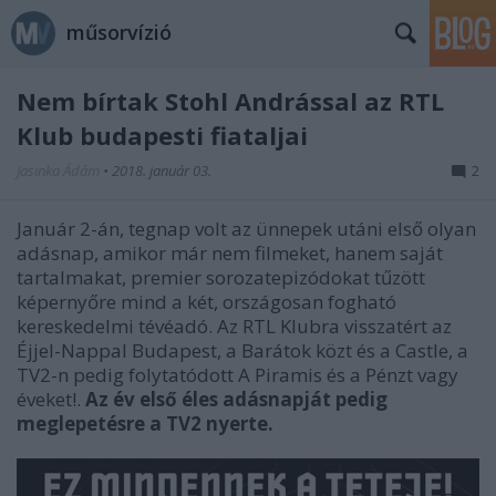
műsorvízió
Nem bírtak Stohl Andrással az RTL
Klub budapesti fiataljai
Jasinka Ádám
•
2018. január 03.
2
Január 2-án, tegnap volt az ünnepek utáni első olyan
adásnap, amikor már nem filmeket, hanem saját
tartalmakat, premier sorozatepizódokat tűzött
képernyőre mind a két, országosan fogható
kereskedelmi tévéadó. Az RTL Klubra visszatért az
Éjjel-Nappal Budapest, a Barátok közt és a Castle, a
TV2-n pedig folytatódott A Piramis és a Pénzt vagy
éveket!.
Az év első éles adásnapját pedig
meglepetésre a TV2 nyerte.