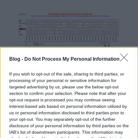
Blog -
Do Not Process My Personal Information
If you wish to opt-out of the sale, sharing to third parties, or
processing of your personal or sensitive information for
targeted advertising by us, please use the below opt-out
A Piramis
már a Fókusz alatt elkezdte növelni
section to confirm your selection. Please note that after your
nézőtáborát, ám a legjobb számokat az RTL
opt-out request is processed you may continue seeing
budapesti fiatalokról szóló napi produkciója ellen
interest-based ads based on personal information utilized by
us or personal information disclosed to third parties prior to
hozta. Az este legjobb eredményét is a Stohl András
your opt-out. You may separately opt-out of the further
vezette vetélkedő érte el. A Piramis végével azonban
disclosure of your personal information by third parties on the
megzuhant a TV2 nézettségi görbéje is, de ezzel nem
IAB’s list of downstream participants. This information may
nőtt egyenes arányban az RTL Klub grafikonja, sőt a