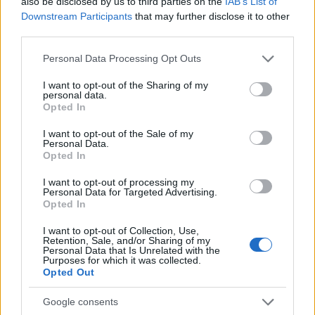
also be disclosed by us to third parties on the
IAB’s List of
Barátok közt
is régen látott mélységbe került.
Downstream Participants
that may further disclose it to other
third parties.
A Kasza Tibor vezette
Pénzt vagy éveket!
a
legnagyobb "ütést" a premier részekkel jelentkező
Please note that this website/app uses one or more Google
Personal Data Processing Opt Outs
Castle
ellen mérte, melynek tegnapi első epizódja
services and may gather and store information including but
majdnem hogy a Coolon futó Dr. Csont ismétlés
not limited to your visit or usage behaviour. You may click to
I want to opt-out of the Sharing of my
personal data.
(tehát egy kábeles tartalom) szintjére esett vissza.
grant or deny consent to Google and its third-party tags to
Opted In
use your data for below specified purposes in below Google
Messzemenő következtetést egy napból, főleg egy
consent section.
I want to opt-out of the Sale of my
estéből nem lehet levonni. Az RTL Klubon hosszú idő
Personal Data.
Opted In
után, most januárban nincs képernyőn egy
harmadik napi műsor is, így lehet hogy a késő esti
I want to opt-out of processing my
időpontokhoz szokott nézőknek kell pár nap, hogy
Personal Data for Targeted Advertising.
hozzászokjanak az új műsorrácshoz, a fél-egy órával
Opted In
korábbi időpontokhoz.
I want to opt-out of Collection, Use,
Retention, Sale, and/or Sharing of my
Forrás:
SorozatWiki
Personal Data that Is Unrelated with the
Purposes for which it was collected.
Opted Out
Google consents