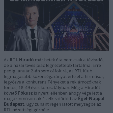
Az
RTL Híradó
már hetek óta nem csak a tévéadó,
de a hazai tévés piac legnézettebb tartalma. Erre
pedig január 2-án sem cáfolt rá, az RTL Klub
legmagasabb közönségarányát érte el a hírműsor,
legyőzve a konkurens Tényeket a reklámozóknak
fontos, 18-49 éves korosztályban. Még a Híradót
követő
Fókusz
is nyert, ellenben ahogy vége lett a
magazinműsornak és elkezdődött az
Éjjel-Nappal
Budapest
, úgy zuhant régen látott mélységbe az
RTL nézettségi görbéje.