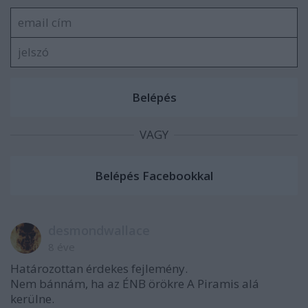
VAGY
desmondwallace
8 éve
Határozottan érdekes fejlemény.
Nem bánnám, ha az ÉNB örökre A Piramis alá
kerülne.