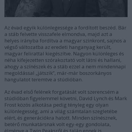
Az évad egyik különlegessége a fordított beszéd. Bár
a stáb felvette visszafele elmondva, majd azt a
helyes irányba fordítva a magyar szinkront, sajnos a
végső változatba az eredeti hanganyag került,
magyar felirattal kiegészítve. Nagyon különleges és
néha kifejezetten szórakoztató volt látni és hallani,
ahogy a színészek és a stáb ezzel a nem mindennapi
megoldással „játszik”, már-már boszorkányos
hangulatot teremtve a stúdióban.
Az évad első felének forgatását volt szerencsém a
stúdióban figyelemmel követni, David Lynch és Mark
Frost közös alkotása pedig tényleg egy olyan
különlegesség, ami a világ számtalan szegletébe
elért, és generációkra hatott. Minden színésznek,
betérő munkatársnak volt egy-egy gondolata,
élménye a Twin Peaksről és talán ennek is