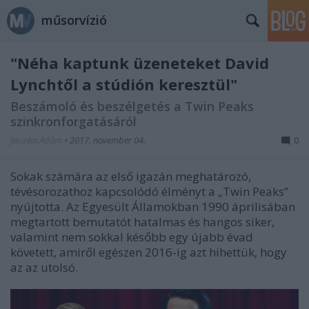
műsorvízió
"Néha kaptunk üzeneteket David
Lynchtől a stúdión keresztül"
Beszámoló és beszélgetés a Twin Peaks
szinkronforgatásáról
Jasinka Ádám
•
2017. november 04.
0
Sokak számára az első igazán meghatározó,
tévésorozathoz kapcsolódó élményt a „Twin Peaks”
nyújtotta. Az Egyesült Államokban 1990 áprilisában
megtartott bemutatót hatalmas és hangos siker,
valamint nem sokkal később egy újabb évad
követett, amiről egészen 2016-ig azt hihettük, hogy
az az utolsó.