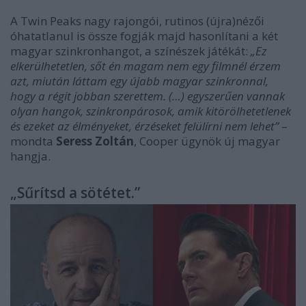
A Twin Peaks nagy rajongói, rutinos (újra)nézői
óhatatlanul is össze fogják majd hasonlítani a két
magyar szinkronhangot, a színészek játékát:
„Ez
elkerülhetetlen, sőt én magam nem egy filmnél érzem
azt, miután láttam egy újabb magyar szinkronnal,
hogy a régit jobban szerettem. (…) egyszerűen vannak
olyan hangok, szinkronpárosok, amik kitörölhetetlenek
és ezeket az élményeket, érzéseket felülírni nem lehet”
–
mondta
Seress Zoltán
, Cooper ügynök új magyar
hangja.
„Sűrítsd a sötétet.”