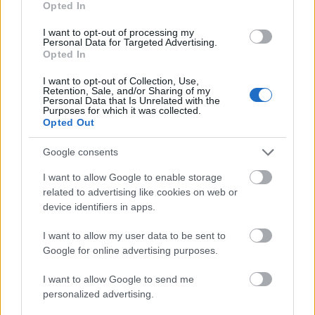
Opted In
I want to opt-out of processing my
Personal Data for Targeted Advertising.
Opted In
A visszatérő szereplők közül az egyik legismertebb
David Duchovny. Őt a Twin Peaks után az X-Akták
I want to opt-out of Collection, Use,
tette megkérdőjelezhetetlenül ismertté, és ennek a
Retention, Sale, and/or Sharing of my
Personal Data that Is Unrelated with the
misztikus produkciónak köszönhető, hogy sokan egy
Purposes for which it was collected.
bizonyos hanggal, Rékasi Károllyal tudjuk csak
Opted Out
elképzelni. A régi Twin Peaksben azonban nem ő
szólaltatta meg a színészt:
„Már más is kérdezte tőlem,
Google consents
hogy miért választottam Hirtling István helyett Rékasi
I want to allow Google to enable storage
Károlyt, de csak azt tudom mondani, hogy ezt
related to advertising like cookies on web or
egyszerűen felülírta a történelem”
– válaszolt röviden
device identifiers in apps.
Dezsőffy Rajz Katalin
.
I want to allow my user data to be sent to
Az új Twin Peaks nem csak a színészeknek, a
Google for online advertising purposes.
szinkronrendezőnek, hanem a fordítóknak is feladta
a leckét. A magyar változaton Vass Augusztina és
I want to allow Google to send me
Blahut Viktor összeszokott párosa dolgozott, akiknek
personalized advertising.
a kezében a legjobb helyre került a szinkronszöveg: