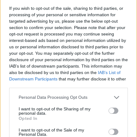
A Twin Peaks is ilyen.
If you wish to opt-out of the sale, sharing to third parties, or
processing of your personal or sensitive information for
Ennek a sorozatnak ráadásul már akkoriban is
targeted advertising by us, please use the below opt-out
hatalmas rajongótábora volt, és jóleső érzés,
section to confirm your selection. Please note that after your
megtiszteltetés volt akkortájt Vajda Istvánnal dolgozni.
opt-out request is processed you may continue seeing
Sokat köszönhetek neki, és néha még ma is eszembe
interest-based ads based on personal information utilized by
jutnak azok, amiket egykoron mondott. A sors különös
us or personal information disclosed to third parties prior to
játéka az, hogy az új évadot egykori asszisztense
your opt-out. You may separately opt-out of the further
rendezi. Szépek ezek a dolgok.”
disclosure of your personal information by third parties on the
IAB’s list of downstream participants. This information may
also be disclosed by us to third parties on the
IAB’s List of
A Peaks-Akták
Downstream Participants
that may further disclose it to other
third parties.
Please note that this website/app uses one or more Google
Personal Data Processing Opt Outs
services and may gather and store information including but
not limited to your visit or usage behaviour. You may click to
I want to opt-out of the Sharing of my
personal data.
grant or deny consent to Google and its third-party tags to
Opted In
use your data for below specified purposes in below Google
consent section.
I want to opt-out of the Sale of my
Personal Data.