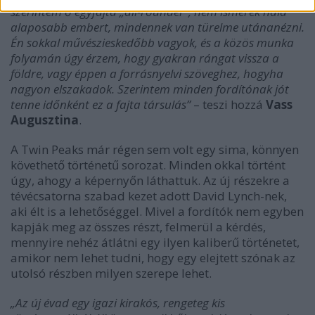
szerintem ő egyfajta „all-rounder”, nem ismerek nála
alaposabb embert, mindennek van türelme utánanézni.
Én sokkal művészieskedőbb vagyok, és a közös munka
folyamán úgy érzem, hogy gyakran rángat vissza a
földre, vagy éppen a forrásnyelvi szöveghez, hogyha
nagyon elszakadok. Szerintem minden fordítónak jót
tenne időnként ez a fajta társulás”
– teszi hozzá
Vass
Augusztina
.
A Twin Peaks már régen sem volt egy sima, könnyen
követhető történetű sorozat. Minden okkal történt
úgy, ahogy a képernyőn láthattuk. Az új részekre a
tévécsatorna szabad kezet adott David Lynch-nek,
aki élt is a lehetőséggel. Mivel a fordítók nem egyben
kapják meg az összes részt, felmerül a kérdés,
mennyire nehéz átlátni egy ilyen kaliberű történetet,
amikor nem lehet tudni, hogy egy elejtett szónak az
utolsó részben milyen szerepe lehet.
„Az új évad egy igazi kirakós, rengeteg kis