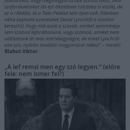
buktatókat, vagy megmagyaráznak szituációkat, akár
szófordulatokat (és ezt általában túlzásba is viszik), de
ez a ritkább, és a Twin Peaksé sem ilyen volt. Ellenben
néha kaptunk üzeneteket David Lynchtől a stúdión
keresztül, hogy mik azok a szavak, amiket semmiképp
sem szabad lefordítanunk, vagy számok, amiket nem
válthatunk át más mértékegységre, de mivel Lynchről
van szó, nyilván további magyarázat nélkül”
– meséli
Blahut Viktor
.
„A lef remsi men egy szó legyen.
”
(előre
fele: nem ismer fel?)