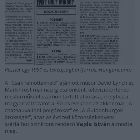
Részlet egy 1991-es tévéújságból (forrás: Hungaricana)
A „Csak felnőtteknek!” ajánlott műsor David Lynch és
Mark Frost mai napig etalonként, televíziótörténeti
mesterműként számon tartott alkotása, melyhez a
magyar változatot a ’90-es években az akkor már „A
chateauvalloni polgárokat” és „A Guldenburgok
örökségét”, azaz az évtized közönségkedvenc
szériáihoz szinkront rendező
Vajda István
álmodta
meg.