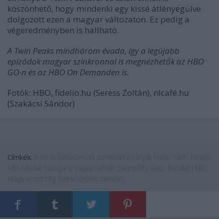
köszönhető, hogy mindenki egy kissé átlényegülve
dolgozott ezen a magyar változaton. Ez pedig a
végeredményben is hallható.
A Twin Peaks mindhárom évada, így a legújabb
epizódok magyar szinkronnal is megnézhetők az HBO
GO-n és az HBO On Demanden is.
Fotók: HBO, fidelio.hu (Seress Zoltán), nlcafé.hu
(Szakácsi Sándor)
Címkék:
interjú
beszámoló
szinkron
interjúk
HBO
Twin Peaks
SDI Media Hungary
Vajda István
Dezsőffy Rajz Katalin
HBO
Magyarország
szinkronbeszámoló