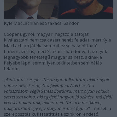
Kyle MacLachlan és Szakácsi Sándor
Cooper ügynök magyar megszólaltatóját
kiválasztani nem csak azért nehéz feladat, mert Kyle
MacLachlan játéka semmihez se hasonlítható,
hanem azért is, mert Szakácsi Sándor volt az egyik
legnagyobb tehetségű magyar színész, akinek a
helyébe lépni semmilyen tekintetben sem hálás
feladat.
„Amikor a szereposztáson gondolkodtam, akkor nyolc
színész neve keringett a fejemben. Azért esett a
választásom végül Seress Zoltánra, mert olyan valakit
szerettem volna, aki egyfelől nagyon jó színész, másfelől
keveset hallhatunk, akihez nem társul a nézőkben,
hallgatókban egy-egy nagyon ismert figura”
– meséli a
szereposztás kulisszatitkát a szinkronrendező.