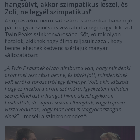
hangsúlyt, akkor szimpatikus leszel, és
Zoli, ne legyél szimpatikus!”
Az új részekre nem csak számos amerikai, hanem jó
pár magyar színész is visszatért a régi nagyok közül
Twin Peaks szinkronvárosába. Sőt, voltak olyan
fiatalok, akiknek nagy álma teljesült azzal, hogy
benne lehetnek kedvenc szériájuk magyar
változatában:
„A Twin Peaksnek olyan nimbusza van, hogy mindenki
örömmel vesz részt benne, és bárki jött, mindenkinek
volt erről a sorozatról egy élménye. Volt, akin látszott,
hogy ez mekkora öröm számára. Igyekeztem minden
szereplőnél azt a hangot hívni, akivel egykoron
hallhattuk, de sajnos sokan elhunytak, vagy teljesen
visszavonultak, vagy már nem is Magyarországon
élnek”
– meséli a szinkronrendező.