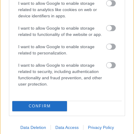
„A sorozatoknál általában úgy megy a közös munka,
I want to allow Google to enable storage
hogy felváltva írjuk a részeket, és természetesen át is
related to analytics like cookies on web or
nézzük egymás fordítását, csak így lehet egységes
device identifiers in apps.
szöveget leadni. Néha előfordul, hogy nem értünk egyet
valamiben elsőre, ilyenkor jobban kitárgyaljuk a dolgot,
I want to allow Google to enable storage
related to functionality of the website or app.
és mindig találtunk valami megoldást”
– meséli
Blahut
Viktor
.
I want to allow Google to enable storage
related to personalization.
I want to allow Google to enable storage
related to security, including authentication
functionality and fraud prevention, and other
user protection.
CONFIRM
Data Deletion
Data Access
Privacy Policy
„Viktorral csodálatos együtt dolgozni. A fordítók között