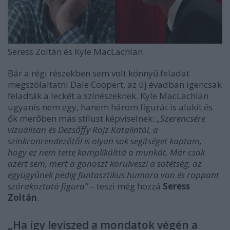
Seress Zoltán és Kyle MacLachlan
Bár a régi részekben sem volt könnyű feladat
megszólaltatni Dale Coopert, az új évadban igencsak
feladták a leckét a színészeknek. Kyle MacLachlan
ugyanis nem egy, hanem három figurát is alakít és
ők merőben más stílust képviselnek:
„Szerencsére
vizuálisan és Dezsőffy Rajz Katalintól, a
szinkronrendezőtől is olyan sok segítséget kaptam,
hogy ez nem tette komplikálttá a munkát. Már csak
azért sem, mert a gonoszt körülveszi a sötétség, az
együgyűnek pedig fantasztikus humora van és roppant
szórakoztató figura”
– teszi még hozzá
Seress
Zoltán
.
„Ha így leviszed a mondatok végén a