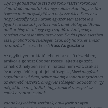
„Lynch gátlástalanul szed elő több résszel korábban
előforduló mondatokat, megszólalásokat, hogy aztán
teljesen más megvilágításba helyezze őket. Szerencse,
hogy Dezsőffy Rajz Katalin egyszer sem szedte le a
fejünket a sok-sok javítás miatt, amit utólag küldtünk,
amikor fény derült egy-egy csapdára. Ami pedig a
történet átlátását illeti: szerintem David Lynch esetében
ezzel próbálkozni felesleges. Csak dőlj hátra, és élvezd
az utazást!”
– teszi hozzá
Vass Augusztina
.
Az egyik ilyen buktató lehetett az első részekben,
amikor a gonosz Cooper rosszul ejtett egy szót.
Ennek ott helyben semmi hatása nem volt, csak az
évad vége felé kapott jelentőséget:
„Mivel magával
ragadott az új évad, szinte mindig azonnal megnéztem
az elérhető részeket, ahogy lehetőségem adódott rá, így
még időben megtudtuk, hogy konkrét szerepe lesz
ennek a rontott szónak.
Vannak egyébként szkriptek, amik jelzik az ilyen