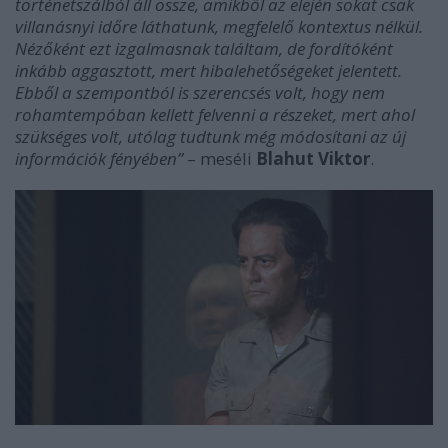
történetszálból áll össze, amikből az elején sokat csak
villanásnyi időre láthatunk, megfelelő kontextus nélkül.
Nézőként ezt izgalmasnak találtam, de fordítóként
inkább aggasztott, mert hibalehetőségeket jelentett.
Ebből a szempontból is szerencsés volt, hogy nem
rohamtempóban kellett felvenni a részeket, mert ahol
szükséges volt, utólag tudtunk még módosítani az új
információk fényében”
– meséli
Blahut Viktor
.