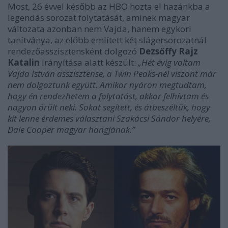
Most, 26 évvel később az HBO hozta el hazánkba a
legendás sorozat folytatását, aminek magyar
változata azonban nem Vajda, hanem egykori
tanítványa, az előbb említett két slágersorozatnál
rendezőasszisztensként dolgozó
Dezsőffy Rajz
Katalin
irányítása alatt készült:
„Hét évig voltam
Vajda István asszisztense, a Twin Peaks-nél viszont már
nem dolgoztunk együtt. Amikor nyáron megtudtam,
hogy én rendezhetem a folytatást, akkor felhívtam és
nagyon örült neki. Sokat segített, és átbeszéltük, hogy
kit lenne érdemes választani Szakácsi Sándor helyére,
Dale Cooper magyar hangjának.”