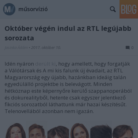
műsorvízió
Október végén indul az RTL legújabb
sorozata
Jasinka Ádám
•
2017. október 10.
0
Idén nyáron
derült ki
, hogy amellett, hogy forgatják
a Válótársak és A mi kis falunk új évadait, az RTL
Magyarország egy újabb, hazánkban ideáig talán
egyedülálló projektbe is belevágott. Minden
hétköznap este képernyőre kerülő szappanoperából
és dokurealityből, hetente csak egyszer jelentkező
fikciós sorozatból láthattunk már hazai készítésűt.
Telenovellából azonban nem igazán.