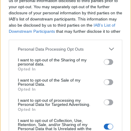
us or personal information disclosed to third parties prior to
től kerül adásba az RTL Klubon
, míg a folytatás
your opt-out. You may separately opt-out of the further
október 30-tól az RTL2 nevű kábelcsatornára érkezik,
disclosure of your personal information by third parties on the
ahol a sorozat minden hétköznap 20.30-tól lesz
IAB’s list of downstream participants. This information may
látható. Az új magyar telenovella főbb szereplőinek
also be disclosed by us to third parties on the
IAB’s List of
névsorát és a róluk készült fotógalériát
ide kattintva
Downstream Participants
that may further disclose it to other
nézhetitek meg.
third parties.
Please note that this website/app uses one or more Google
Personal Data Processing Opt Outs
Ha nem szeretnél lemaradni arról, mikor kezdődnek az
services and may gather and store information including but
új műsorok, és mikor folytatódnak kedvenc sorozataid,
not limited to your visit or usage behaviour. You may click to
I want to opt-out of the Sharing of my
akkor
kattints ide
és böngészd át a folyamatosan
personal data.
grant or deny consent to Google and its third-party tags to
frissülő
Premiernaptárunkat
!
Opted In
use your data for below specified purposes in below Google
consent section.
I want to opt-out of the Sale of my
Personal Data.
Opted In
I want to opt-out of processing my
Címkék:
telenovella
RTL2
RTL Magyarország
hazai sorozat
Personal Data for Targeted Advertising.
Oltári Csajok
Oltári csajok
Opted In
I want to opt-out of Collection, Use,
Retention, Sale, and/or Sharing of my
Personal Data that Is Unrelated with the