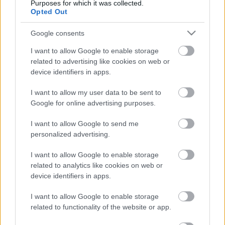
Purposes for which it was collected.
Opted Out
Ajánlott bejegyzések:
Google consents
Megszűnik az egyik hazai, romantikus
I want to allow Google to enable storage
sorozatokat vetítő tévécsatorna
related to advertising like cookies on web or
device identifiers in apps.
I want to allow my user data to be sent to
Szinkronhangok: Doktor Murphy (The
Google for online advertising purposes.
Good Doctor)
I want to allow Google to send me
personalized advertising.
Két országos tévépremier sorozat is
I want to allow Google to enable storage
indul heteken belül az RTL Klubon
related to analytics like cookies on web or
device identifiers in apps.
I want to allow Google to enable storage
Szinkronhangok: Szerelemre várva
related to functionality of the website or app.
(Hayatimin Aski)