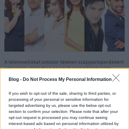
A telenovellákat sokszor tévesen szappanoperákként
emlegetik, miközben az egyik legérzékletesebb
különbség a két műfaj között az, hogy előbbi
Blog -
Do Not Process My Personal Information
korlátozott számú epizódból áll, míg utóbbit évekig,
évtizedekig is elnyújthatják akár a teljes
szereplőgárda lecserélésével. Az RTL Magyarország
If you wish to opt-out of the sale, sharing to third parties, or
vadonatúj sorozata, az Oltári csajok egy 100
processing of your personal or sensitive information for
epizódos telenovella lesz, főszerepben három,
targeted advertising by us, please use the below opt-out
Budapestre költöző vidéki lánnyal.
section to confirm your selection. Please note that after your
opt-out request is processed you may continue seeing
interest-based ads based on personal information utilized by
Az Oltári csajok első része október 28-án, 18.45-